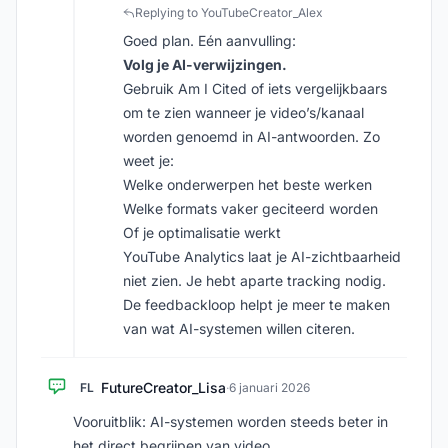
Replying to YouTubeCreator_Alex
Goed plan. Eén aanvulling:
Volg je AI-verwijzingen.
Gebruik Am I Cited of iets vergelijkbaars
om te zien wanneer je video’s/kanaal
worden genoemd in AI-antwoorden. Zo
weet je:
Welke onderwerpen het beste werken
Welke formats vaker geciteerd worden
Of je optimalisatie werkt
YouTube Analytics laat je AI-zichtbaarheid
niet zien. Je hebt aparte tracking nodig.
De feedbackloop helpt je meer te maken
van wat AI-systemen willen citeren.
FutureCreator_Lisa
FL
·
6 januari 2026
Vooruitblik: AI-systemen worden steeds beter in
het direct begrijpen van video.