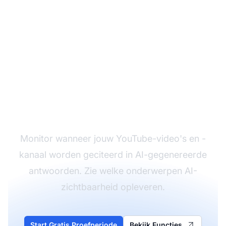
Volg Je YouTube-
inhoud in AI
Monitor wanneer jouw YouTube-video's en -
kanaal worden geciteerd in AI-gegenereerde
antwoorden. Zie welke onderwerpen AI-
zichtbaarheid opleveren.
Start Gratis Proefperiode
Bekijk Functies