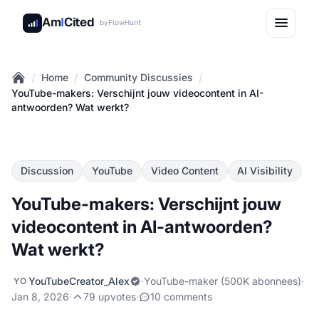
Am
I
Cited
by
FlowHunt
/
/
/
Home
Community Discussies
Home
YouTube-makers: Verschijnt jouw videocontent in AI-
antwoorden? Wat werkt?
Discussion
YouTube
Video Content
AI Visibility
YouTube-makers: Verschijnt jouw
videocontent in AI-antwoorden?
Wat werkt?
YouTubeCreator_Alex
·
YouTube-maker (500K abonnees)
·
YO
Jan 8, 2026
·
79 upvotes
·
10 comments