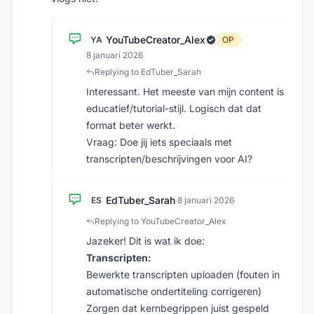
YouTubeCreator_Alex
YA
OP
·
8 januari 2026
Replying to EdTuber_Sarah
Interessant. Het meeste van mijn content is
educatief/tutorial-stijl. Logisch dat dat
format beter werkt.
Vraag: Doe jij iets speciaals met
transcripten/beschrijvingen voor AI?
EdTuber_Sarah
ES
·
8 januari 2026
Replying to YouTubeCreator_Alex
Jazeker! Dit is wat ik doe:
Transcripten:
Bewerkte transcripten uploaden (fouten in
automatische ondertiteling corrigeren)
Zorgen dat kernbegrippen juist gespeld