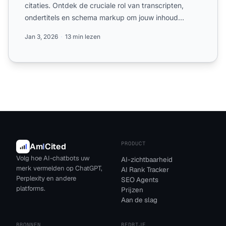
citaties. Ontdek de cruciale rol van transcripten,
ondertitels en schema markup om jouw inhoud
geciteerd te kr...
Jan 3, 2026
13 min lezen
PRODUCT
Am
I
Cited
Volg hoe AI-chatbots uw
AI-zichtbaarheid
merk vermelden op ChatGPT,
AI Rank Tracker
Perplexity en andere
SEO Agents
platforms.
Prijzen
Aan de slag
BRONNEN
BEDRIJF