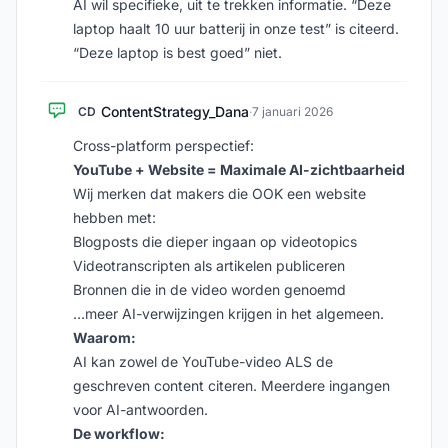
AI wil specifieke, uit te trekken informatie. “Deze
laptop haalt 10 uur batterij in onze test” is citeerd.
“Deze laptop is best goed” niet.
ContentStrategy_Dana
CD
·
7 januari 2026
Cross-platform perspectief:
YouTube + Website = Maximale AI-zichtbaarheid
Wij merken dat makers die OOK een website
hebben met:
Blogposts die dieper ingaan op videotopics
Videotranscripten als artikelen publiceren
Bronnen die in de video worden genoemd
…meer AI-verwijzingen krijgen in het algemeen.
Waarom:
AI kan zowel de YouTube-video ALS de
geschreven content citeren. Meerdere ingangen
voor AI-antwoorden.
De workflow: