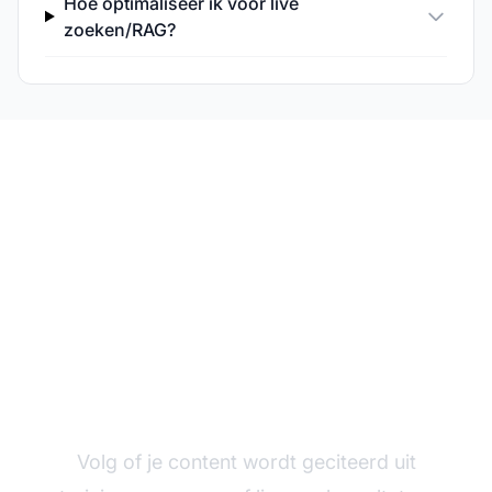
Hoe optimaliseer ik voor live
zoeken/RAG?
Monitor je merk op AI-
platforms
Volg of je content wordt geciteerd uit