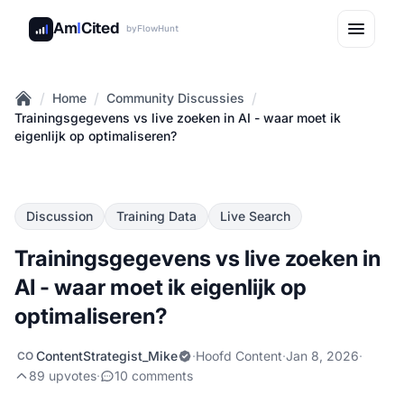
Am
I
Cited
by
FlowHunt
/
/
/
Home
Community Discussies
Home
Trainingsgegevens vs live zoeken in AI - waar moet ik
eigenlijk op optimaliseren?
Discussion
Training Data
Live Search
Trainingsgegevens vs live zoeken in
AI - waar moet ik eigenlijk op
optimaliseren?
ContentStrategist_Mike
·
Hoofd Content
·
Jan 8, 2026
·
CO
89 upvotes
·
10 comments