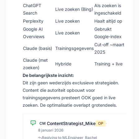
ChatGPT
Als zoeken is
Live zoeken (Bing)
Search
ingeschakeld
Perplexity
Live zoeken
Haalt altijd op
Google AI
Gebruikt
Live zoeken
Overviews
Google-index
Cut-off ~maart
Claude (basis)
Trainingsgegevens
2025
Claude (met
Hybride
Training + live
zoeken)
De belangrijkste inzicht:
Dit zijn geen wederzijds exclusieve strategieën.
Content die autoriteit opbouwt voor
trainingsgegevens presteert OOK goed in live
zoeken. De optimalisatie overlapt grotendeels.
ContentStrategist_Mike
CM
OP
·
8 januari 2026
Replying to MLEngineer_Rachel