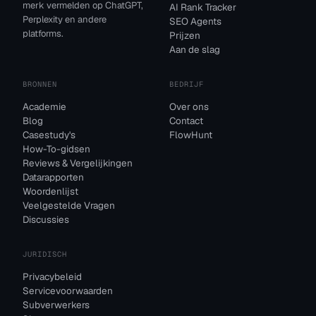
merk vermelden op ChatGPT,
AI Rank Tracker
Perplexity en andere
SEO Agents
platforms.
Prijzen
Aan de slag
BRONNEN
BEDRIJF
Academie
Over ons
Blog
Contact
Casestudy's
FlowHunt
How-To-gidsen
Reviews & Vergelijkingen
Datarapporten
Woordenlijst
Veelgestelde Vragen
Discussies
JURIDISCH
Privacybeleid
Servicevoorwaarden
Subverwerkers