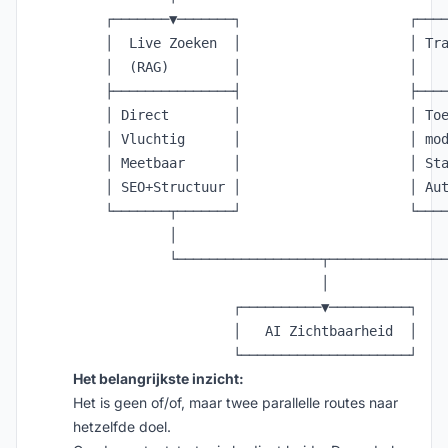
    ┌───────▼───────┐                     ┌────
    │  Live Zoeken  │                     │ Tra
    │  (RAG)        │                     │    
    ├───────────────┤                     ├────
    │ Direct        │                     │ Toe
    │ Vluchtig      │                     │ mod
    │ Meetbaar      │                     │ Sta
    │ SEO+Structuur │                     │ Aut
    └───────┬───────┘                     └────
            │                                  
            └──────────────────┬───────────────
                               │

                    ┌──────────▼──────────┐

                    │   AI Zichtbaarheid  │

Het belangrijkste inzicht:
Het is geen of/of, maar twee parallelle routes naar
hetzelfde doel.