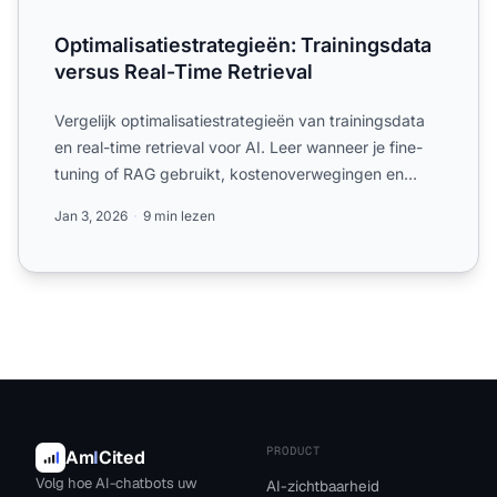
Optimalisatiestrategieën: Trainingsdata
versus Real-Time Retrieval
Vergelijk optimalisatiestrategieën van trainingsdata
en real-time retrieval voor AI. Leer wanneer je fine-
tuning of RAG gebruikt, kostenoverwegingen en
hybride ...
Jan 3, 2026
9 min lezen
PRODUCT
Am
I
Cited
Volg hoe AI-chatbots uw
AI-zichtbaarheid