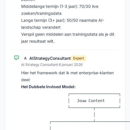
Middellange termijn (1-3 jaar): 70/30 live
zoeken/trainingsdata
Lange termijn (3+ jaar): 50/50 naarmate AI-
landschap verandert
Verspil geen middelen aan trainingsdata als je dit
jaar resultaat wilt.
AIStrategyConsultant
A
Expert
AI Strategy Consultant
·
6 januari 2026
Hier het framework dat ik met enterprise-klanten
deel:
Het Dubbele Invloed Model:
                    ┌─────────────────────┐

                    │   Jouw Content      │

                    └──────────┬──────────┘

                               │

            ┌──────────────────┴───────────────
            │                                  