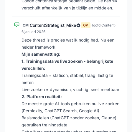
Goede contentstrategie bedient beide. De nadruk
verschuift afhankelijk van je tijdlijn en middelen.
ContentStrategist_Mike
CM
OP
Hoofd Content
·
6 januari 2026
Deze thread is precies wat ik nodig had. Nu een
helder framework.
Mijn samenvatting:
1. Trainingsdata vs live zoeken - belangrijkste
verschillen:
Trainingsdata = statisch, stabiel, traag, lastig te
meten
Live zoeken = dynamisch, vluchtig, snel, meetbaar
2. Platform realiteit:
De meeste grote AI-tools gebruiken nu live zoeken
(Perplexity, ChatGPT Search, Google AI)
Basismodellen (ChatGPT zonder zoeken, Claude)
gebruiken trainingsdata
Gebruikers zetten steeds vaker zoekfuncties aan