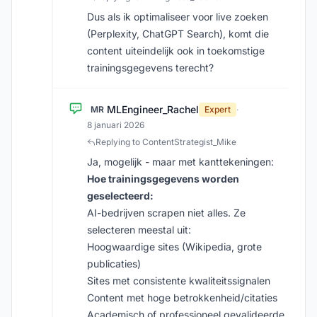
Dus als ik optimaliseer voor live zoeken
(Perplexity, ChatGPT Search), komt die
content uiteindelijk ook in toekomstige
trainingsgegevens terecht?
MLEngineer_Rachel
MR
Expert
·
8 januari 2026
Replying to ContentStrategist_Mike
Ja, mogelijk - maar met kanttekeningen:
Hoe trainingsgegevens worden
geselecteerd:
AI-bedrijven scrapen niet alles. Ze
selecteren meestal uit:
Hoogwaardige sites (Wikipedia, grote
publicaties)
Sites met consistente kwaliteitssignalen
Content met hoge betrokkenheid/citaties
Academisch of professioneel gevalideerde