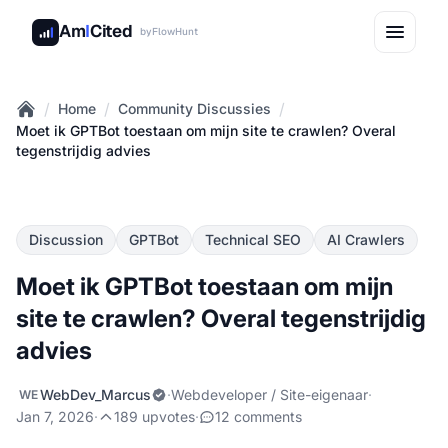
Am
I
Cited
by
FlowHunt
/
/
/
Home
Community Discussies
Home
Moet ik GPTBot toestaan om mijn site te crawlen? Overal
tegenstrijdig advies
Discussion
GPTBot
Technical SEO
AI Crawlers
Moet ik GPTBot toestaan om mijn
site te crawlen? Overal tegenstrijdig
advies
WebDev_Marcus
·
Webdeveloper / Site-eigenaar
·
WE
Jan 7, 2026
·
189 upvotes
·
12 comments