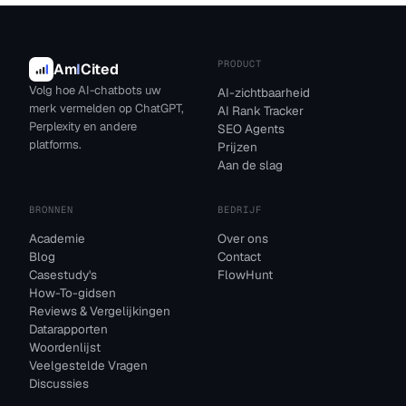
PRODUCT
Am
I
Cited
Volg hoe AI-chatbots uw
AI-zichtbaarheid
merk vermelden op ChatGPT,
AI Rank Tracker
Perplexity en andere
SEO Agents
platforms.
Prijzen
Aan de slag
BRONNEN
BEDRIJF
Academie
Over ons
Blog
Contact
Casestudy's
FlowHunt
How-To-gidsen
Reviews & Vergelijkingen
Datarapporten
Woordenlijst
Veelgestelde Vragen
Discussies