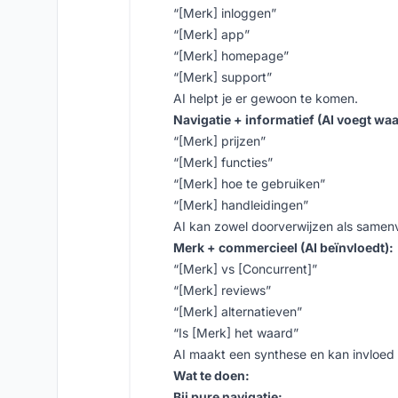
“[Merk] inloggen”
“[Merk] app”
“[Merk] homepage”
“[Merk] support”
AI helpt je er gewoon te komen.
Navigatie + informatief (AI voegt waa
“[Merk] prijzen”
“[Merk] functies”
“[Merk] hoe te gebruiken”
“[Merk] handleidingen”
AI kan zowel doorverwijzen als samen
Merk + commercieel (AI beïnvloedt):
“[Merk] vs [Concurrent]”
“[Merk] reviews”
“[Merk] alternatieven”
“Is [Merk] het waard”
AI maakt een synthese en kan invloed
Wat te doen:
Bij pure navigatie: