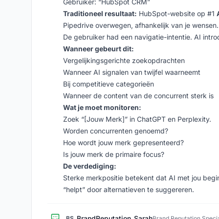
Gebruiker: “HubSpot CRM”
Traditioneel resultaat:
HubSpot-website op #1
Pipedrive overwegen, afhankelijk van je wensen
De gebruiker had een navigatie-intentie. AI intro
Wanneer gebeurt dit:
Vergelijkingsgerichte zoekopdrachten
Wanneer AI signalen van twijfel waarneemt
Bij competitieve categorieën
Wanneer de content van de concurrent sterk is
Wat je moet monitoren:
Zoek “[Jouw Merk]” in ChatGPT en Perplexity.
Worden concurrenten genoemd?
Hoe wordt jouw merk gepresenteerd?
Is jouw merk de primaire focus?
De verdediging:
Sterke merkpositie betekent dat AI met jou begi
“helpt” door alternatieven te suggereren.
BrandReputation_Sarah
BS
Brand Reputation Specia