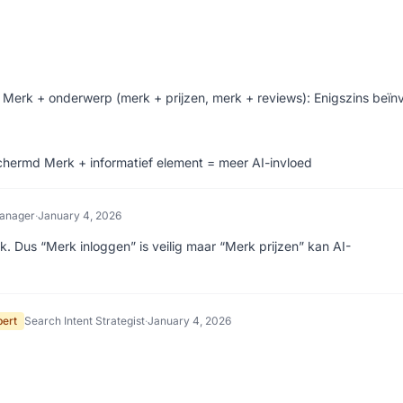
g Merk + onderwerp (merk + prijzen, merk + reviews): Enigszins beïn
chermd Merk + informatief element = meer AI-invloed
Manager
·
January 4, 2026
. Dus “Merk inloggen” is veilig maar “Merk prijzen” kan AI-
pert
Search Intent Strategist
·
January 4, 2026