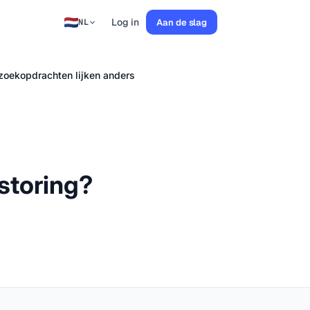
Log in
Aan de slag
NL
 zoekopdrachten lijken anders
rstoring?