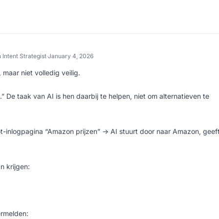
 Intent Strategist
·
January 4, 2026
aar niet volledig veilig.
].” De taak van AI is hen daarbij te helpen, niet om alternatieven te
t-inlogpagina “Amazon prijzen” → AI stuurt door naar Amazon, geef
n krijgen:
ermelden: