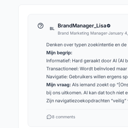
concepten
BrandManager_Lisa
BL
Brand Marketing Manager
·
January 4
Denken over typen zoekintentie en de 
Mijn begrip:
Informatief: Hard geraakt door AI (AI
Transactioneel: Wordt beïnvloed maar
Navigatie: Gebruikers willen ergens 
Mijn vraag:
Als iemand zoekt op “[Ons 
bij ons uitkomen. AI kan dat toch nie
Zijn navigatiezoekopdrachten “veilig” v
8 comments