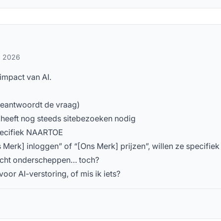
, 2026
impact van AI.
 beantwoordt de vraag)
 heeft nog steeds sitebezoeken nodig
specifiek NAARTOE
Merk] inloggen” of “[Ons Merk] prijzen”, willen ze specifiek
t echt onderscheppen… toch?
oor AI-verstoring, of mis ik iets?