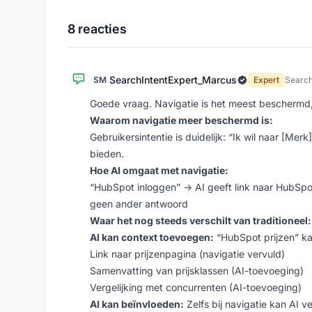
8 reacties
SearchIntentExpert_Marcus
SM
Expert
Search
Goede vraag. Navigatie is het meest beschermd, m
Waarom navigatie meer beschermd is:
Gebruikersintentie is duidelijk: “Ik wil naar [Merk
bieden.
Hoe AI omgaat met navigatie:
“HubSpot inloggen” → AI geeft link naar HubSpo
geen ander antwoord
Waar het nog steeds verschilt van traditioneel:
AI kan context toevoegen:
“HubSpot prijzen” ka
Link naar prijzenpagina (navigatie vervuld)
Samenvatting van prijsklassen (AI-toevoeging)
Vergelijking met concurrenten (AI-toevoeging)
AI kan beïnvloeden:
Zelfs bij navigatie kan AI v