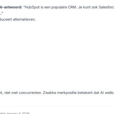
AI-antwoord:
“HubSpot is een populaire CRM. Je kunt ook Salesforc
…”
duceert alternatieven.
nt, niet met concurrenten. Zwakke merkpositie betekent dat AI wellic
list
·
January 3, 2026