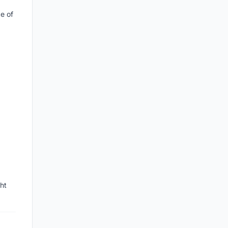
e of
ht