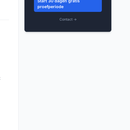
Start 30 dagen gratis
proefperiode
Contact →
t