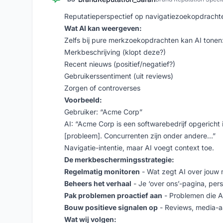
Reputatieperspectief op navigatiezoekopdracht
Wat AI kan weergeven:
Zelfs bij pure merkzoekopdrachten kan AI tonen
Merkbeschrijving (klopt deze?)
Recent nieuws (positief/negatief?)
Gebruikerssentiment (uit reviews)
Zorgen of controverses
Voorbeeld:
Gebruiker: “Acme Corp”
AI: “Acme Corp is een softwarebedrijf opgericht
[probleem]. Concurrenten zijn onder andere…”
Navigatie-intentie, maar AI voegt context toe.
De merkbeschermingsstrategie:
Regelmatig monitoren
- Wat zegt AI over jouw
Beheers het verhaal
- Je ‘over ons’-pagina, pers
Pak problemen proactief aan
- Problemen die A
Bouw positieve signalen op
- Reviews, media-aa
Wat wij volgen: