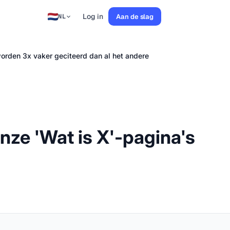
Log in
Aan de slag
NL
worden 3x vaker geciteerd dan al het andere
onze 'Wat is X'-pagina's