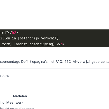
erm]?</
h3
e term] [andere beschrijving].</
p
gspercentage Definitiepagina’s met FAQ: 45% AI-verwijzingspercent
ri 2026
Nadelen
ing
Meer werk
inkt
Minder diepgang