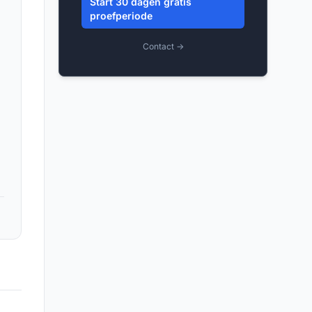
Start 30 dagen gratis
proefperiode
Contact →