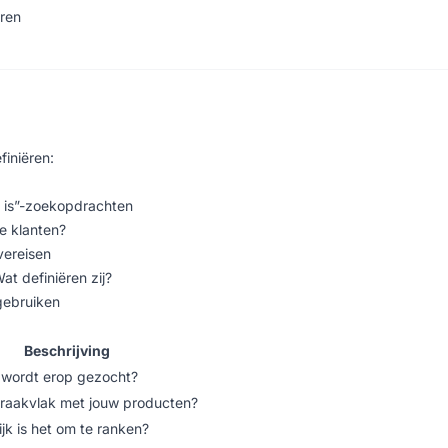
eren
finiëren:
 is”-zoekopdrachten
e klanten?
vereisen
at definiëren zij?
gebruiken
Beschrijving
 wordt erop gezocht?
 raakvlak met jouw producten?
jk is het om te ranken?