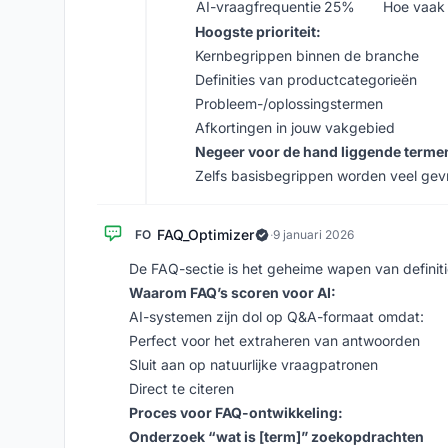
AI-vraagfrequentie
25%
Hoe vaak 
Hoogste prioriteit:
Kernbegrippen binnen de branche
Definities van productcategorieën
Probleem-/oplossingstermen
Afkortingen in jouw vakgebied
Negeer voor de hand liggende termen
Zelfs basisbegrippen worden veel ge
FAQ_Optimizer
FO
·
9 januari 2026
De FAQ-sectie is het geheime wapen van definiti
Waarom FAQ’s scoren voor AI:
AI-systemen zijn dol op Q&A-formaat omdat:
Perfect voor het extraheren van antwoorden
Sluit aan op natuurlijke vraagpatronen
Direct te citeren
Proces voor FAQ-ontwikkeling:
Onderzoek “wat is [term]” zoekopdrachten