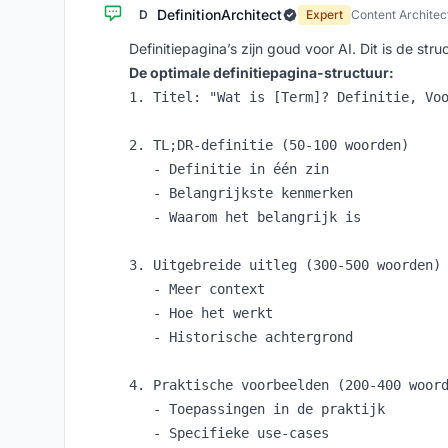
DefinitionArchitect
D
Expert
Content Architec
Definitiepagina’s zijn goud voor AI. Dit is de stru
De optimale definitiepagina-structuur:
1. Titel: "Wat is [Term]? Definitie, Voo
2. TL;DR-definitie (50-100 woorden)

   - Definitie in één zin

   - Belangrijkste kenmerken

   - Waarom het belangrijk is

3. Uitgebreide uitleg (300-500 woorden)

   - Meer context

   - Hoe het werkt

   - Historische achtergrond

4. Praktische voorbeelden (200-400 woord
   - Toepassingen in de praktijk

   - Specifieke use-cases
