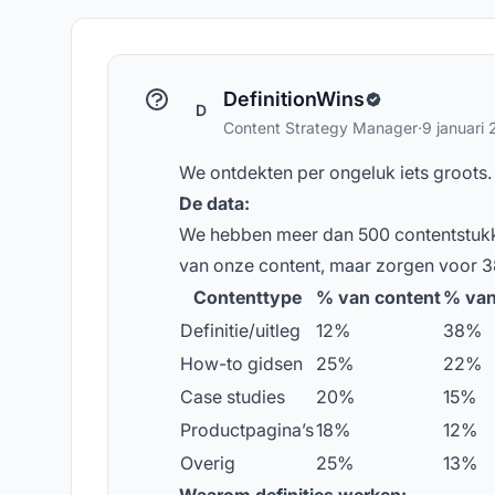
concepten
DefinitionWins
D
Content Strategy Manager
·
9 januari
We ontdekten per ongeluk iets groots.
De data:
We hebben meer dan 500 contentstukke
van onze content, maar zorgen voor 3
Contenttype
% van content
% van
Definitie/uitleg
12%
38%
How-to gidsen
25%
22%
Case studies
20%
15%
Productpagina’s
18%
12%
Overig
25%
13%