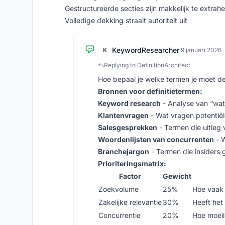
Gestructureerde secties zijn makkelijk te extrah
Volledige dekking straalt autoriteit uit
KeywordResearcher
K
·
9 januari 2026
Replying to DefinitionArchitect
Hoe bepaal je welke termen je moet de
Bronnen voor definitietermen:
Keyword research
- Analyse van “wat
Klantenvragen
- Wat vragen potentiël
Salesgesprekken
- Termen die uitleg 
Woordenlijsten van concurrenten
- W
Branchejargon
- Termen die insiders 
Prioriteringsmatrix:
Factor
Gewicht
Zoekvolume
25%
Hoe vaak
Zakelijke relevantie
30%
Heeft het
Concurrentie
20%
Hoe moeili