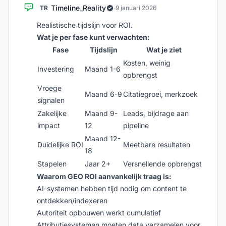
Timeline_Reality
TR
·
9 januari 2026
Realistische tijdslijn voor ROI.
Wat je per fase kunt verwachten:
Fase
Tijdslijn
Wat je ziet
Kosten, weinig
Investering
Maand 1-6
opbrengst
Vroege
Maand 6-9
Citatiegroei, merkzoek
signalen
Zakelijke
Maand 9-
Leads, bijdrage aan
impact
12
pipeline
Maand 12-
Duidelijke ROI
Meetbare resultaten
18
Stapelen
Jaar 2+
Versnellende opbrengst
Waarom GEO ROI aanvankelijk traag is:
AI-systemen hebben tijd nodig om content te
ontdekken/indexeren
Autoriteit opbouwen werkt cumulatief
Attributiesystemen moeten data verzamelen voor