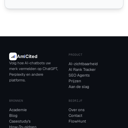
PRODUCT
Am
I
Cited
Volg hoe AI-chatbots uw
AI-zichtbaarheid
merk vermelden op ChatGPT,
AI Rank Tracker
Perplexity en andere
SEO Agents
platforms.
Prijzen
Aan de slag
BRONNEN
BEDRIJF
Academie
Over ons
Blog
Contact
Casestudy's
FlowHunt
How-To-gidsen