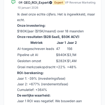
GEO_ROI_Expert
GR
Expert
VP Revenue Marketing
·
10 januari 2026
Ik deel onze echte cijfers. Het is ingewikkeld, maar
echt.
Onze investering:
$180K/jaar ($15K/maand) over 18 maanden
Onze resultaten (B2B SaaS, $50K ACV):
Metriek
Jaar 1
Jaar 2
AI-toegeschreven leads
47
156
Pipeline uit AI
$940K
$3,1M
Gesloten omzet
$282K
$1,4M
Groei merkzoekopdracht
+22%
+48%
ROI-berekening:
Jaar 1: -39% (investeringsfase)
Jaar 2: +677% (rendementsfase)
Cumulatief: +364%
De eerlijke waarheid:
Jaar 1 ROI was negatief. We bouwden aan