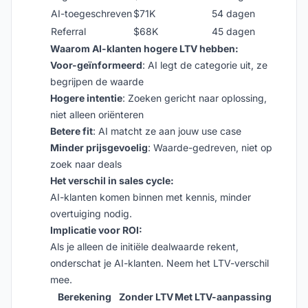
AI-toegeschreven
$71K
54 dagen
Referral
$68K
45 dagen
Waarom AI-klanten hogere LTV hebben:
Voor-geïnformeerd
: AI legt de categorie uit, ze
begrijpen de waarde
Hogere intentie
: Zoeken gericht naar oplossing,
niet alleen oriënteren
Betere fit
: AI matcht ze aan jouw use case
Minder prijsgevoelig
: Waarde-gedreven, niet op
zoek naar deals
Het verschil in sales cycle:
AI-klanten komen binnen met kennis, minder
overtuiging nodig.
Implicatie voor ROI:
Als je alleen de initiële dealwaarde rekent,
onderschat je AI-klanten. Neem het LTV-verschil
mee.
Berekening
Zonder LTV
Met LTV-aanpassing