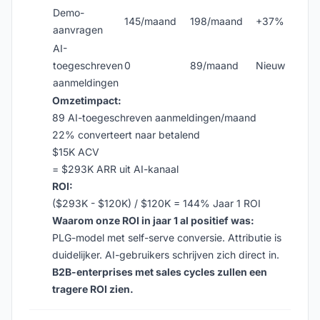
Demo-
145/maand
198/maand
+37%
aanvragen
AI-
toegeschreven
0
89/maand
Nieuw
aanmeldingen
Omzetimpact:
89 AI-toegeschreven aanmeldingen/maand
22% converteert naar betalend
$15K ACV
= $293K ARR uit AI-kanaal
ROI:
($293K - $120K) / $120K = 144% Jaar 1 ROI
Waarom onze ROI in jaar 1 al positief was:
PLG-model met self-serve conversie. Attributie is
duidelijker. AI-gebruikers schrijven zich direct in.
B2B-enterprises met sales cycles zullen een
tragere ROI zien.