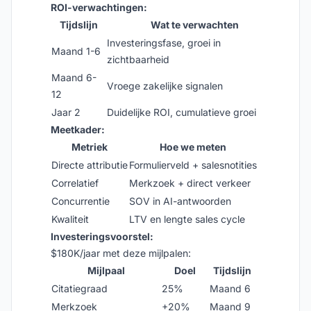
ROI-verwachtingen:
Tijdslijn
Wat te verwachten
Investeringsfase, groei in
Maand 1-6
zichtbaarheid
Maand 6-
Vroege zakelijke signalen
12
Jaar 2
Duidelijke ROI, cumulatieve groei
Meetkader:
Metriek
Hoe we meten
Directe attributie
Formulierveld + salesnotities
Correlatief
Merkzoek + direct verkeer
Concurrentie
SOV in AI-antwoorden
Kwaliteit
LTV en lengte sales cycle
Investeringsvoorstel:
$180K/jaar met deze mijlpalen:
Mijlpaal
Doel
Tijdslijn
Citatiegraad
25%
Maand 6
Merkzoek
+20%
Maand 9