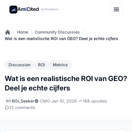
Am
I
Cited
by
FlowHunt
/
/
/
Home
Community Discussies
Home
Wat is een realistische ROI van GEO? Deel je echte cijfers
Discussion
ROI
Metrics
Wat is een realistische ROI van GEO?
Deel je echte cijfers
ROI_Seeker
·
CMO
·
Jan 10, 2026
·
168 upvotes
·
RO
12 comments