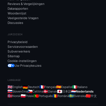
Reviews & Vergelijkingen
Datarapporten
Woordenlijst
Veelgestelde Vragen
Discussies
JURIDISCH
Privacybeleid
Servicevoorwaarden
Subverwerkers
Sitemap
Cookie-instellingen
Uw Privacykeuzes
LANGUAGE
English
Deutsch
Français
Español
Italiano
Slovenčina
Čeština
Dansk
日本語
Nederlands
Norsk
Polski
Português
Română
Svenska
中文