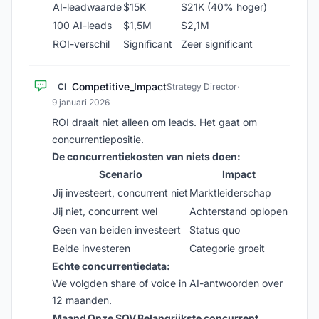
AI-leadwaarde
$15K
$21K (40% hoger)
100 AI-leads
$1,5M
$2,1M
ROI-verschil
Significant
Zeer significant
Competitive_Impact
CI
Strategy Director
·
9 januari 2026
ROI draait niet alleen om leads. Het gaat om
concurrentiepositie.
De concurrentiekosten van niets doen:
Scenario
Impact
Jij investeert, concurrent niet
Marktleiderschap
Jij niet, concurrent wel
Achterstand oplopen
Geen van beiden investeert
Status quo
Beide investeren
Categorie groeit
Echte concurrentiedata:
We volgden share of voice in AI-antwoorden over
12 maanden.
Maand
Onze SOV
Belangrijkste concurrent