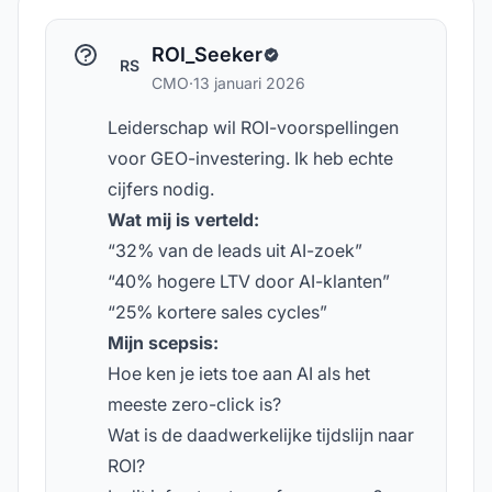
ROI_Seeker
RS
CMO
·
13 januari 2026
Leiderschap wil ROI-voorspellingen
voor GEO-investering. Ik heb echte
cijfers nodig.
Wat mij is verteld:
“32% van de leads uit AI-zoek”
“40% hogere LTV door AI-klanten”
“25% kortere sales cycles”
Mijn scepsis:
Hoe ken je iets toe aan AI als het
meeste zero-click is?
Wat is de daadwerkelijke tijdslijn naar
ROI?