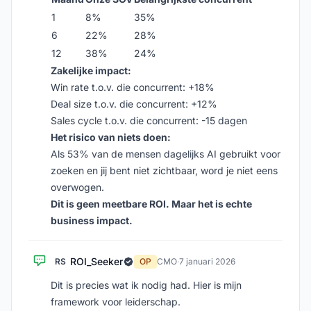
1
8%
35%
6
22%
28%
12
38%
24%
Zakelijke impact:
Win rate t.o.v. die concurrent: +18%
Deal size t.o.v. die concurrent: +12%
Sales cycle t.o.v. die concurrent: -15 dagen
Het risico van niets doen:
Als 53% van de mensen dagelijks AI gebruikt voor
zoeken en jij bent niet zichtbaar, word je niet eens
overwogen.
Dit is geen meetbare ROI. Maar het is echte
business impact.
ROI_Seeker
RS
OP
CMO
·
7 januari 2026
Dit is precies wat ik nodig had. Hier is mijn
framework voor leiderschap.