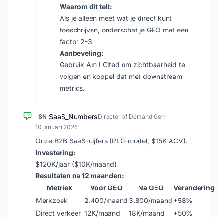
Waarom dit telt:
Als je alleen meet wat je direct kunt
toeschrijven, onderschat je GEO met een
factor 2-3.
Aanbeveling:
Gebruik Am I Cited om zichtbaarheid te
volgen en koppel dat met downstream
metrics.
SaaS_Numbers
SN
Director of Demand Gen
·
10 januari 2026
Onze B2B SaaS-cijfers (PLG-model, $15K ACV).
Investering:
$120K/jaar ($10K/maand)
Resultaten na 12 maanden:
Metriek
Voor GEO
Na GEO
Verandering
Merkzoek
2.400/maand
3.800/maand
+58%
Direct verkeer
12K/maand
18K/maand
+50%