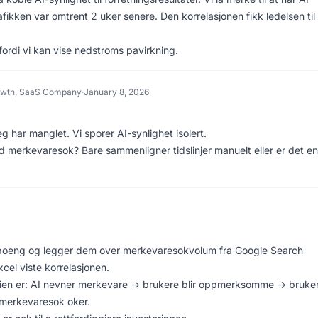
ikken var omtrent 2 uker senere. Den korrelasjonen fikk ledelsen til 
 fordi vi kan vise nedstroms pavirkning.
owth, SaaS Company
·
January 8, 2026
 har manglet. Vi sporer AI-synlighet isolert.
d merkevaresok? Bare sammenligner tidslinjer manuelt eller er det e
tspoeng og legger dem over merkevaresokvolum fra Google Search
cel viste korrelasjonen.
orien er: AI nevner merkevare -> brukere blir oppmerksomme -> bruke
 merkevaresok oker.