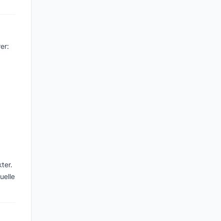
er:
ter.
uelle