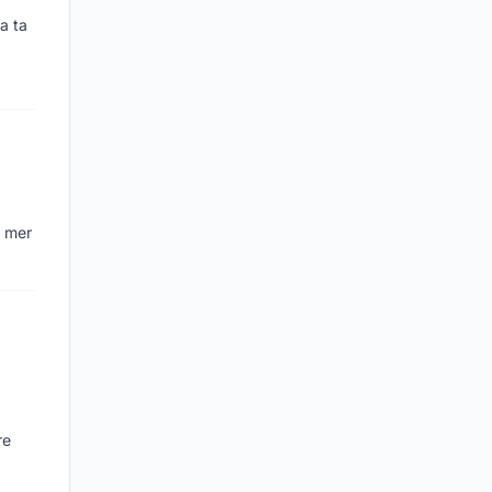
a ta
n mer
re