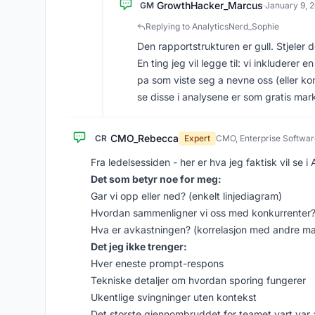
GrowthHacker_Marcus
GM
·
January 9, 
Replying to AnalyticsNerd_Sophie
Den rapportstrukturen er gull. Stjeler 
En ting jeg vil legge til: vi inkludere
pa som viste seg a nevne oss (eller kon
se disse i analysene er som gratis ma
CMO_Rebecca
CR
Expert
CMO, Enterprise Softwar
Fra ledelsessiden - her er hva jeg faktisk vil se i
Det som betyr noe for meg:
Gar vi opp eller ned? (enkelt linjediagram)
Hvordan sammenligner vi oss med konkurrenter
Hva er avkastningen? (korrelasjon med andre mal
Det jeg ikke trenger:
Hver eneste prompt-respons
Tekniske detaljer om hvordan sporing fungerer
Ukentlige svingninger uten kontekst
Det storste gjennombruddet for teamet vart var a k