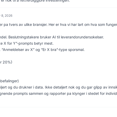
er nok til a rettferdiggjore investeringen.
 8, 2026
r pa tvers av ulike bransjer. Her er hva vi har lart om hva som funger
l. Beslutningstakere bruker AI til leverandorundersokelser.
te X for Y”-prompts betyr mest.
Anmeldelser av X” og “Er X bra”-type sporsmal.
ver 20%)
befalinger)
jert og du drukner i data. Ikke detaljert nok og du gar glipp av innsik
lignende prompts sammen og rapporter pa klynger i stedet for individ