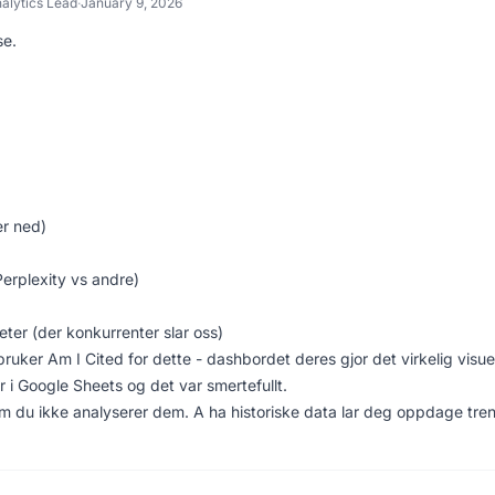
alytics Lead
·
January 9, 2026
se.
er ned)
erplexity vs andre)
eter (der konkurrenter slar oss)
uker Am I Cited for dette - dashbordet deres gjor det virkelig visuel
i Google Sheets og det var smertefullt.
m du ikke analyserer dem. A ha historiske data lar deg oppdage tre