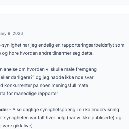
 på vanlige spørsmål
ary 9, 2026
-synlighet har jeg endelig en rapporteringsarbeidsflyt som
e og hore hvordan andre tilnarmer seg dette.
en anelse om hvordan vi skulle male fremgang
 eller darligere?” og jeg hadde ikke noe svar
d konkurrenter pa noen meningsfull mate
ata for manedlige rapporter
nder
- A se daglige synlighetspoeng i en kalendervisning
 synligheten var falt hver helg (nar vi ikke publiserte) og
 vare gikk live).