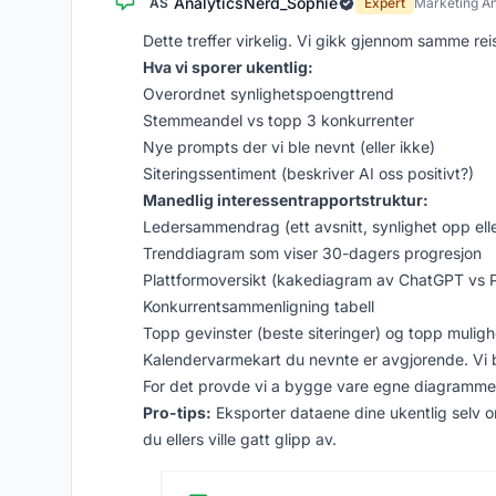
AnalyticsNerd_Sophie
AS
Expert
Marketing An
Dette treffer virkelig. Vi gikk gjennom samme rei
Hva vi sporer ukentlig:
Overordnet synlighetspoengttrend
Stemmeandel vs topp 3 konkurrenter
Nye prompts der vi ble nevnt (eller ikke)
Siteringssentiment (beskriver AI oss positivt?)
Manedlig interessentrapportstruktur:
Ledersammendrag (ett avsnitt, synlighet opp ell
Trenddiagram som viser 30-dagers progresjon
Plattformoversikt (kakediagram av ChatGPT vs P
Konkurrentsammenligning tabell
Topp gevinster (beste siteringer) og topp muligh
Kalendervarmekart du nevnte er avgjorende. Vi br
For det provde vi a bygge vare egne diagrammer 
Pro-tips:
Eksporter dataene dine ukentlig selv o
du ellers ville gatt glipp av.