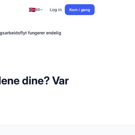
Log in
Kom i gang
NO
gsarbeidsflyt fungerer endelig
lene dine? Var