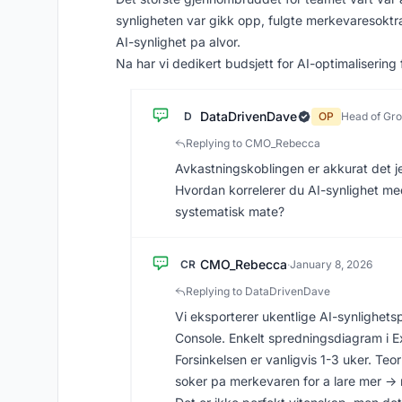
synligheten var gikk opp, fulgte merkevaresoktraf
AI-synlighet pa alvor.
Na har vi dedikert budsjett for AI-optimalisering
DataDrivenDave
D
OP
Head of Gr
Replying to CMO_Rebecca
Avkastningskoblingen er akkurat det jeg
Hvordan korrelerer du AI-synlighet me
systematisk mate?
CMO_Rebecca
CR
·
January 8, 2026
Replying to DataDrivenDave
Vi eksporterer ukentlige AI-synlighe
Console. Enkelt spredningsdiagram i Ex
Forsinkelsen er vanligvis 1-3 uker. Te
soker pa merkevaren for a lare mer ->