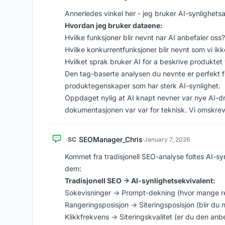
Annerledes vinkel her - jeg bruker AI-synlighets
Hvordan jeg bruker dataene:
Hvilke funksjoner blir nevnt nar AI anbefaler oss
Hvilke konkurrentfunksjoner blir nevnt som vi ikk
Hvilket sprak bruker AI for a beskrive produktet 
Den tag-baserte analysen du nevnte er perfekt f
produktegenskaper som har sterk AI-synlighet.
Oppdaget nylig at AI knapt nevner var nye AI-dre
dokumentasjonen var var for teknisk. Vi omskrev
SEOManager_Chris
SC
·
January 7, 2026
Kommet fra tradisjonell SEO-analyse foltes AI-sy
dem:
Tradisjonell SEO -> AI-synlighetsekvivalent:
Sokevisninger -> Prompt-dekning (hvor mange r
Rangeringsposisjon -> Siteringsposisjon (blir du nev
Klikkfrekvens -> Siteringskvalitet (er du den anbe