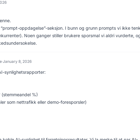
2026
denne.
r en “prompt-oppdagelse”-seksjon. I bunn og grunn prompts vi ikke ten
kurrenter). Noen ganger stiller brukere sporsmal vi aldri vurderte, o
rkedsundersokelse.
e
·
January 8, 2026
 AI-synlighetsrapporter:
? (stemmeandel %)
er som nettrafikk eller demo-foresporsler)
oble AI-synlighet til forretningsresultater. Vi la merke til at nar AI-