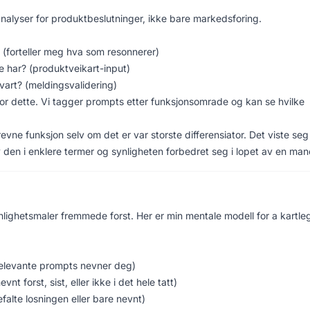
analyser for produktbeslutninger, ikke bare markedsforing.
? (forteller meg hva som resonnerer)
e har? (produktveikart-input)
vart? (meldingsvalidering)
or dette. Vi tagger prompts etter funksjonsomrade og kan se hvilke
vne funksjon selv om det er var storste differensiator. Det viste seg
 den i enklere termer og synligheten forbedret seg i lopet av en man
nlighetsmaler fremmede forst. Her er min mentale modell for a kartl
elevante prompts nevner deg)
nt forst, sist, eller ikke i det hele tatt)
falte losningen eller bare nevnt)