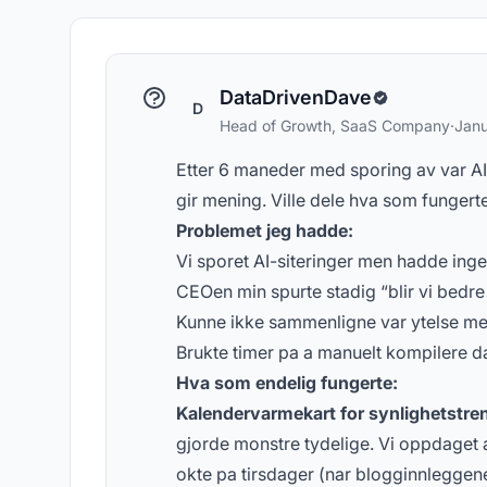
Sentrale begreper og
Svar
konsepter innen AI-synlighet
DataDrivenDave
D
Head of Growth, SaaS Company
·
Janu
Etter 6 maneder med sporing av var AI
gir mening. Ville dele hva som fungert
Problemet jeg hadde:
Vi sporet AI-siteringer men hadde ing
CEOen min spurte stadig “blir vi bedre
Kunne ikke sammenligne var ytelse me
Brukte timer pa a manuelt kompilere d
Hva som endelig fungerte:
Kalendervarmekart for synlighetstre
gjorde monstre tydelige. Vi oppdaget at
okte pa tirsdager (nar blogginnleggene