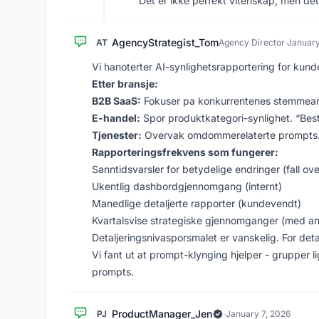
Det er ikke perfekt vitenskap, men det 
AgencyStrategist_Tom
AT
Agency Director
·
January
Vi hanoterter AI-synlighetsrapportering for kunde
Etter bransje:
B2B SaaS:
Fokuser pa konkurrentenes stemmeande
E-handel:
Spor produktkategori-synlighet. “Bes
Tjenester:
Overvak omdommerelaterte prompts. “
Rapporteringsfrekvens som fungerer:
Sanntidsvarsler for betydelige endringer (fall o
Ukentlig dashbordgjennomgang (internt)
Manedlige detaljerte rapporter (kundevendt)
Kvartalsvise strategiske gjennomganger (med an
Detaljeringsnivasporsmalet er vanskelig. For detal
Vi fant ut at prompt-klynging hjelper - grupper 
prompts.
ProductManager_Jen
PJ
·
January 7, 2026