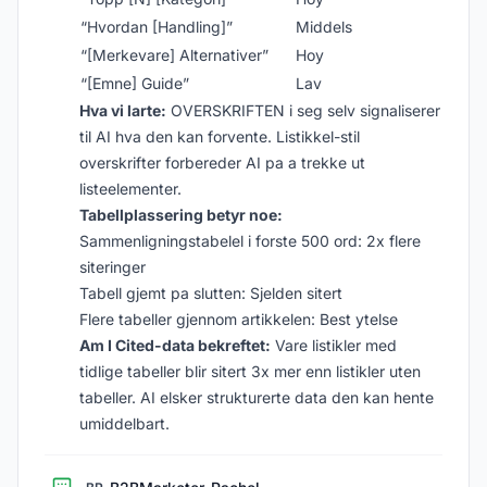
“Hvordan [Handling]”
Middels
“[Merkevare] Alternativer”
Hoy
“[Emne] Guide”
Lav
Hva vi larte:
OVERSKRIFTEN i seg selv signaliserer
til AI hva den kan forvente. Listikkel-stil
overskrifter forbereder AI pa a trekke ut
listeelementer.
Tabellplassering betyr noe:
Sammenligningstabelel i forste 500 ord: 2x flere
siteringer
Tabell gjemt pa slutten: Sjelden sitert
Flere tabeller gjennom artikkelen: Best ytelse
Am I Cited-data bekreftet:
Vare listikler med
tidlige tabeller blir sitert 3x mer enn listikler uten
tabeller. AI elsker strukturerte data den kan hente
umiddelbart.