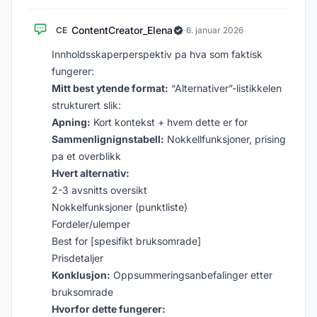
ContentCreator_Elena
CE
·
6. januar 2026
Innholdsskaperperspektiv pa hva som faktisk
fungerer:
Mitt best ytende format:
“Alternativer”-listikkelen
strukturert slik:
Apning:
Kort kontekst + hvem dette er for
Sammenlignignstabell:
Nokkellfunksjoner, prising
pa et overblikk
Hvert alternativ:
2-3 avsnitts oversikt
Nokkelfunksjoner (punktliste)
Fordeler/ulemper
Best for [spesifikt bruksomrade]
Prisdetaljer
Konklusjon:
Oppsummeringsanbefalinger etter
bruksomrade
Hvorfor dette fungerer: