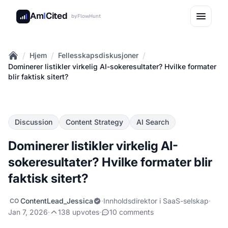
Am
I
Cited
by
FlowHunt
/
/
/
Hjem
Fellesskapsdiskusjoner
Home
Dominerer listikler virkelig AI-sokeresultater? Hvilke formater
blir faktisk sitert?
Discussion
Content Strategy
AI Search
Dominerer listikler virkelig AI-
sokeresultater? Hvilke formater blir
faktisk sitert?
ContentLead_Jessica
·
Innholdsdirektor i SaaS-selskap
·
CO
Jan 7, 2026
·
138 upvotes
·
10 comments