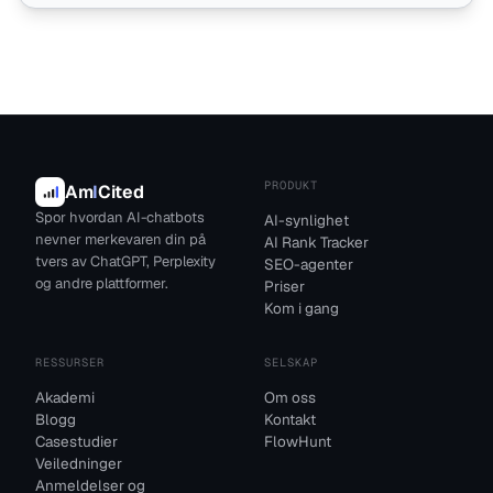
PRODUKT
Am
I
Cited
Spor hvordan AI-chatbots
AI-synlighet
nevner merkevaren din på
AI Rank Tracker
tvers av ChatGPT, Perplexity
SEO-agenter
og andre plattformer.
Priser
Kom i gang
RESSURSER
SELSKAP
Akademi
Om oss
Blogg
Kontakt
Casestudier
FlowHunt
Veiledninger
Anmeldelser og