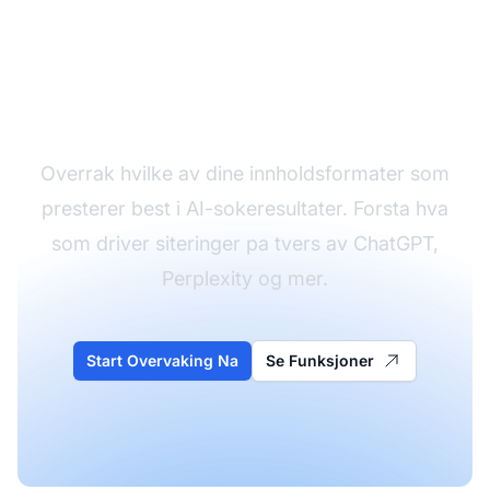
Spor Hvilket Innhold
Som Far AI-Siteringer
Overrak hvilke av dine innholdsformater som
presterer best i AI-sokeresultater. Forsta hva
som driver siteringer pa tvers av ChatGPT,
Perplexity og mer.
Start Overvaking Na
Se Funksjoner