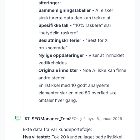
siteringer:
Sammenligningstabeller
- AI elsker
strukturerte data den kan trekke ut
Spesifikke tall
- “40% raskere” slar
“betydelig raskere”
Beslutningskriterier
- “Best for X
bruksomrade”
Nylige oppdateringer
- Viser at innholdet
vedlikeholdes
Originale innsikter
- Noe AI ikke kan finne
andre steder
En listikkel med 10 godt analyserte
elementer slar en med 50 overfladiske
omtaler hver gang.
SEOManager_Tom
ST
SEO-sjef i byra
·
6. januar 2026
Ekte data fra var kundeportefolje:
Hva vi testet:
Tok 20 kunder, laget bade listikkel-