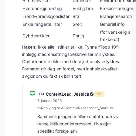
Alternativlister
Utmerket
Konkurrentforskni
Hvordan-gjore-steg
Veldig bra
Prosesssporriger
Trend-/prediksjonslister
Bra
Bransjeresearch
Enkle rangerte lister
Greit
Generell info
(for vanskelig a
Dybdeartikler
Darlig
trekke ut)
Haken:
Ikke alle listikler er like. Tynne “Topp 10”-
innlegg med ensetningsbeskrivelser mislykkes.
Omfattende listikler med detaljert analyse lykkes.
Formatet gir deg en fordel, men innholdskvalitet
avgjor om du faktisk blir sitert.
ContentLead_Jessica
CJ
OP
·
7. januar 2026
Replying to AIContentResearcher_Marcus
Sammenligningen mellom omfattende vs.
tynne listikler er interessant. Hva gjor
spesifikt forskjellen?