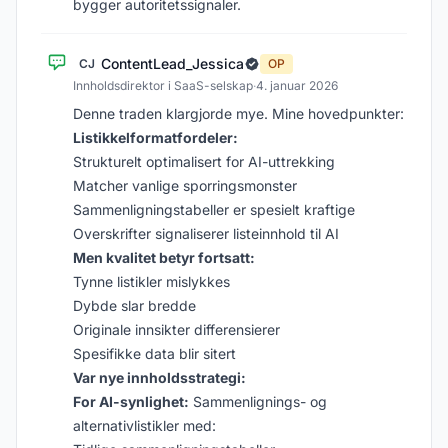
bygger autoritetssignaler.
ContentLead_Jessica
CJ
OP
Innholdsdirektor i SaaS-selskap
·
4. januar 2026
Denne traden klargjorde mye. Mine hovedpunkter:
Listikkelformatfordeler:
Strukturelt optimalisert for AI-uttrekking
Matcher vanlige sporringsmonster
Sammenligningstabeller er spesielt kraftige
Overskrifter signaliserer listeinnhold til AI
Men kvalitet betyr fortsatt:
Tynne listikler mislykkes
Dybde slar bredde
Originale innsikter differensierer
Spesifikke data blir sitert
Var nye innholdsstrategi:
For AI-synlighet:
Sammenlignings- og
alternativlistikler med: