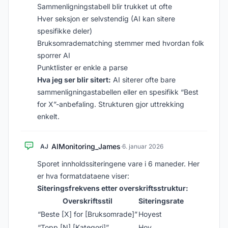
Sammenligningstabell blir trukket ut ofte
Hver seksjon er selvstendig (AI kan sitere
spesifikke deler)
Bruksomradematching stemmer med hvordan folk
sporrer AI
Punktlister er enkle a parse
Hva jeg ser blir sitert:
AI siterer ofte bare
sammenligningastabellen eller en spesifikk “Best
for X”-anbefaling. Strukturen gjor uttrekking
enkelt.
AIMonitoring_James
AJ
·
6. januar 2026
Sporet innholdssiteringene vare i 6 maneder. Her
er hva formatdataene viser:
Siteringsfrekvens etter overskriftsstruktur:
Overskriftsstil
Siteringsrate
“Beste [X] for [Bruksomrade]”
Hoyest
“Topp [N] [Kategori]”
Hoy