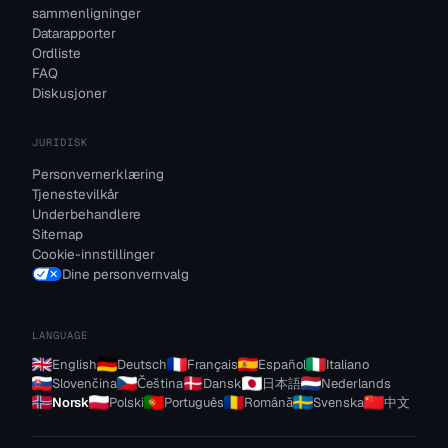
sammenligninger
Datarapporter
Ordliste
FAQ
Diskusjoner
JURIDISK
Personvernerklæring
Tjenestevilkår
Underbehandlere
Sitemap
Cookie-innstillinger
Dine personvernvalg
LANGUAGE
English
Deutsch
Français
Español
Italiano
Slovenčina
Čeština
Dansk
日本語
Nederlands
Norsk
Polski
Português
Română
Svenska
中文