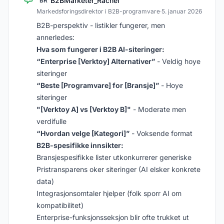
B2BMarketer_Rachel
BR
Markedsforingsdirektor i B2B-programvare
·
5. januar 2026
B2B-perspektiv - listikler fungerer, men
annerledes:
Hva som fungerer i B2B AI-siteringer:
“Enterprise [Verktoy] Alternativer”
- Veldig hoye
siteringer
“Beste [Programvare] for [Bransje]”
- Hoye
siteringer
"[Verktoy A] vs [Verktoy B]"
- Moderate men
verdifulle
“Hvordan velge [Kategori]”
- Voksende format
B2B-spesifikke innsikter:
Bransjespesifikke lister utkonkurrerer generiske
Pristransparens oker siteringer (AI elsker konkrete
data)
Integrasjonsomtaler hjelper (folk sporr AI om
kompatibilitet)
Enterprise-funksjonsseksjon blir ofte trukket ut