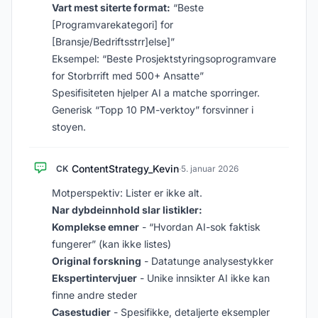
Vart mest siterte format:
“Beste
[Programvarekategori] for
[Bransje/Bedriftsstrr]else]”
Eksempel: “Beste Prosjektstyringsoprogramvare
for Storbrrift med 500+ Ansatte”
Spesifisiteten hjelper AI a matche sporringer.
Generisk “Topp 10 PM-verktoy” forsvinner i
stoyen.
ContentStrategy_Kevin
CK
·
5. januar 2026
Motperspektiv: Lister er ikke alt.
Nar dybdeinnhold slar listikler:
Komplekse emner
- “Hvordan AI-sok faktisk
fungerer” (kan ikke listes)
Original forskning
- Datatunge analysestykker
Ekspertintervjuer
- Unike innsikter AI ikke kan
finne andre steder
Casestudier
- Spesifikke, detaljerte eksempler