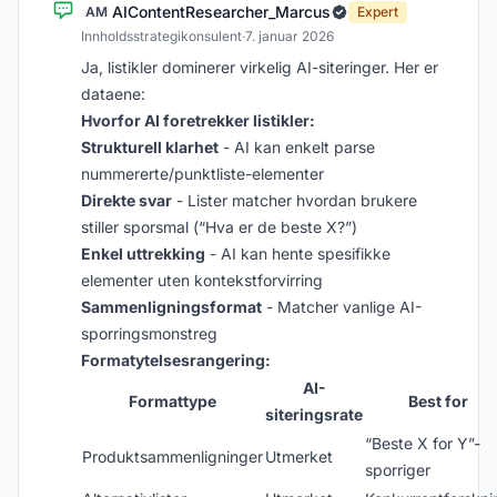
AIContentResearcher_Marcus
AM
Expert
Innholdsstrategikonsulent
·
7. januar 2026
Ja, listikler dominerer virkelig AI-siteringer. Her er
dataene:
Hvorfor AI foretrekker listikler:
Strukturell klarhet
- AI kan enkelt parse
nummererte/punktliste-elementer
Direkte svar
- Lister matcher hvordan brukere
stiller sporsmal (“Hva er de beste X?”)
Enkel uttrekking
- AI kan hente spesifikke
elementer uten kontekstforvirring
Sammenligningsformat
- Matcher vanlige AI-
sporringsmonstreg
Formatytelsesrangering:
AI-
Formattype
Best for
siteringsrate
“Beste X for Y”-
Produktsammenligninger
Utmerket
sporriger