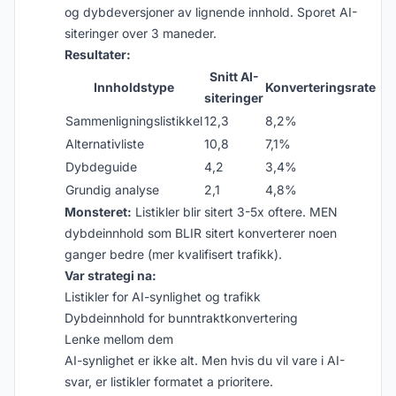
og dybdeversjoner av lignende innhold. Sporet AI-
siteringer over 3 maneder.
Resultater:
Snitt AI-
Innholdstype
Konverteringsrate
siteringer
Sammenligningslistikkel
12,3
8,2%
Alternativliste
10,8
7,1%
Dybdeguide
4,2
3,4%
Grundig analyse
2,1
4,8%
Monsteret:
Listikler blir sitert 3-5x oftere. MEN
dybdeinnhold som BLIR sitert konverterer noen
ganger bedre (mer kvalifisert trafikk).
Var strategi na:
Listikler for AI-synlighet og trafikk
Dybdeinnhold for bunntraktkonvertering
Lenke mellom dem
AI-synlighet er ikke alt. Men hvis du vil vare i AI-
svar, er listikler formatet a prioritere.