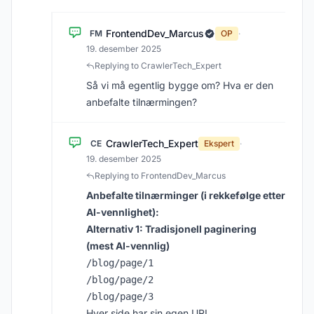
FrontendDev_Marcus
FM
OP
·
19. desember 2025
Replying to CrawlerTech_Expert
Så vi må egentlig bygge om? Hva er den
anbefalte tilnærmingen?
CrawlerTech_Expert
CE
Ekspert
·
19. desember 2025
Replying to FrontendDev_Marcus
Anbefalte tilnærminger (i rekkefølge etter
AI-vennlighet):
Alternativ 1: Tradisjonell paginering
(mest AI-vennlig)
/blog/page/1

/blog/page/2

Hver side har sin egen URL