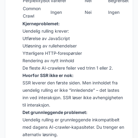
PerplexityBot
Varierer
Nei
Begrenset
Common
Ingen
Nei
Ingen
Crawl
Kjerneproblemet:
Uendelig rulling krever:
Utførelse av JavaScript
Utløsning av rullehendelser
Ytterligere HTTP-forespørsler
Rendering av nytt innhold
De fleste AI-crawlere feiler ved trinn 1 eller 2.
Hvorfor SSR ikke er nok:
SSR leverer den første siden. Men innholdet fra
uendelig rulling er ikke “innledende” – det lastes
inn ved interaksjon. SSR løser ikke avhengigheten
til interaksjon.
Det grunnleggende problemet:
Uendelig rulling er grunnleggende inkompatibelt
med dagens AI-crawler-kapasiteter. Du trenger en
alternativ løsning.