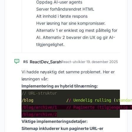
Oppdag AI-user agents
Server forhåndsrendret HTML
Alt innhold i første respons
Hver løsning har sine kompromisser.
Alternativ 1 er enklest og mest pålitelig for
AI. Alternativ 2 bevarer din UX og gir AI-
tilgjengelighet.
ReactDev_Sarah
RS
React-utvikler
·
19. desember 2025
Vi hadde nøyaktig det samme problemet. Her er
løsningen vår:
Implementering av hybrid tilnærming:
/blog              /
/
Uendelig
rulling
 (
standa
/blog/archive/1    // Paginerte (tilgjengelig 
/blog/archive/2
Viktige implementeringsdetaljer:
Sitemap inkluderer kun paginerte URL-er