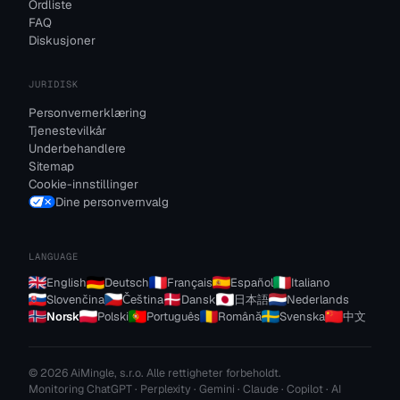
Ordliste
FAQ
Diskusjoner
JURIDISK
Personvernerklæring
Tjenestevilkår
Underbehandlere
Sitemap
Cookie-innstillinger
Dine personvernvalg
LANGUAGE
English
Deutsch
Français
Español
Italiano
Slovenčina
Čeština
Dansk
日本語
Nederlands
Norsk
Polski
Português
Română
Svenska
中文
© 2026 AiMingle, s.r.o. Alle rettigheter forbeholdt.
Monitoring ChatGPT · Perplexity · Gemini · Claude · Copilot · AI