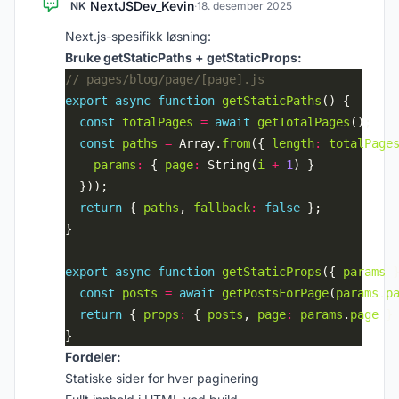
NextJSDev_Kevin
NK
·
18. desember 2025
Next.js-spesifikk løsning:
Bruke getStaticPaths + getStaticProps:
export
async
function
getStaticPaths
const
totalPages
=
await
getTotalPages
const
paths
=
 Array.
from
({ 
length
:
totalPage
params
:
 { 
page
:
 String(
i
+
1
return
 { 
paths
, 
fallback
:
false
export
async
function
getStaticProps
({ 
params
const
posts
=
await
getPostsForPage
(
params
.
p
return
 { 
props
:
 { 
posts
, 
page
:
params
.
page
Fordeler:
Statiske sider for hver paginering