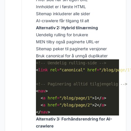
Innholdet er i første HTML
Sitemap inkluderer alle sider
AI-crawlere får tilgang til alt
Alternativ 2: Hybrid tilnærming
Uendelig rulling for brukere
MEN tilby også paginerte URL-er
Sitemap peker til paginerte versjoner
Bruk canonical for å unngå duplikater
<!-- Uendelig rulling-side -->
<
link
rel
=
"canonical"
href
=
"/blog/page/1
<!-- Paginering alltid tilgjengelig -->
<
nav
  <
a
href
=
"/blog/page/1"
>1</
a
  <
a
href
=
"/blog/page/2"
>2</
a
</
nav
Alternativ 3: Forhåndsrendring for AI-
crawlere