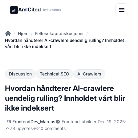
Am
I
Cited
by
FlowHunt
/
/
/
Hjem
Fellesskapsdiskusjoner
Home
Hvordan håndterer AI-crawlere uendelig rulling? Innholdet
vårt blir ikke indeksert
Discussion
Technical SEO
AI Crawlers
Hvordan håndterer AI-crawlere
uendelig rulling? Innholdet vårt blir
ikke indeksert
FrontendDev_Marcus
·
Frontend-utvikler
·
Dec 19, 2025
·
FR
78 upvotes
·
10 comments