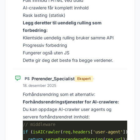
Fullt innhold i HTML ved build
AI-crawlere får komplett innhold
Rask lasting (statisk)
Legg deretter til uendelig rulling som
forbedring:
Klientside uendelig rulling bruker samme API
Progressiv forbedring
Fungerer også uten JS
Dette gir deg det beste fra begge verdener.
Prerender_Specialist
PS
Ekspert
·
18. desember 2025
Forhåndsrendring som et alternativ:
Forhåndsrendringstjenester for AI-crawlere:
Du kan oppdage AI-crawler user agents og
servere forhåndsrendret innhold:
if
 (
isAICrawler
(
req
.
headers
[
'user-agent'
return
servePrerenderedVersion
(
req
.
url