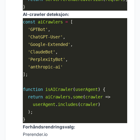
AI-crawler deteksjon:
const
aiCrawlers
=
'GPTBot'
'ChatGPT-User'
'Google-Extended'
'ClaudeBot'
'PerplexityBot'
'anthropic-ai'
function
isAICrawler
(
userAgent
return
aiCrawlers
.
some
(
crawler
userAgent
.
includes
(
crawler
Forhåndsrendringsvalg:
Prerender.io