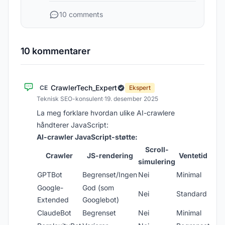
10 comments
10 kommentarer
CrawlerTech_Expert
CE
Ekspert
Teknisk SEO-konsulent
·
19. desember 2025
La meg forklare hvordan ulike AI-crawlere
håndterer JavaScript:
AI-crawler JavaScript-støtte:
Scroll-
Crawler
JS-rendering
Ventetid
simulering
GPTBot
Begrenset/Ingen
Nei
Minimal
Google-
God (som
Nei
Standard
Extended
Googlebot)
ClaudeBot
Begrenset
Nei
Minimal