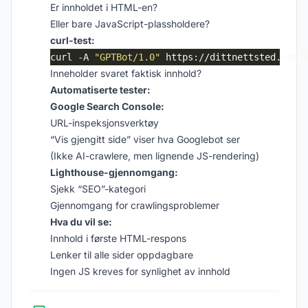
Er innholdet i HTML-en?
Eller bare JavaScript-plassholdere?
curl-test:
curl -A 
"GPTBot/1.0"
Inneholder svaret faktisk innhold?
Automatiserte tester:
Google Search Console:
URL-inspeksjonsverktøy
“Vis gjengitt side” viser hva Googlebot ser
(Ikke AI-crawlere, men lignende JS-rendering)
Lighthouse-gjennomgang:
Sjekk “SEO”-kategori
Gjennomgang for crawlingsproblemer
Hva du vil se:
Innhold i første HTML-respons
Lenker til alle sider oppdagbare
Ingen JS kreves for synlighet av innhold