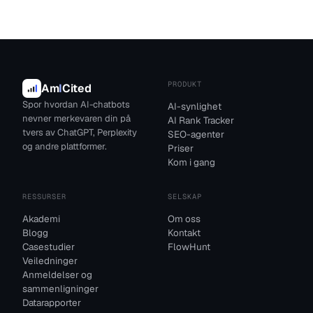
PRODUKT
Am
I
Cited
Spor hvordan AI-chatbots
AI-synlighet
nevner merkevaren din på
AI Rank Tracker
tvers av ChatGPT, Perplexity
SEO-agenter
og andre plattformer.
Priser
Kom i gang
RESSURSER
SELSKAP
Akademi
Om oss
Blogg
Kontakt
Casestudier
FlowHunt
Veiledninger
Anmeldelser og
sammenligninger
Datarapporter