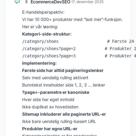
EcommerceDevSEO
E
·
17. desember 2025
E-handelsperspektiv:
Vi har 10 000+ produkter med “last mer”-funksjon.
Her er vår løsning:
Kategori-side-struktur:
/category/shoes                    # Første 24 
/category/shoes?page=2            # Produkter 2
Implementering:
Første side har alltid pagineringslenker
Selv med uendelig rulling aktivert
Bunntekst inneholder side 1, 2, 3 … lenker
?page=-parametre er kanoniske
Hver side har eget innhold
Ikke duplikat av hovedsiden
Sitemap inkluderer alle paginerte URL-er
Ikke bare uendelig rulling-basert URL
Produkter har egne URL-er
Kategoripaginering er for oppdagelse