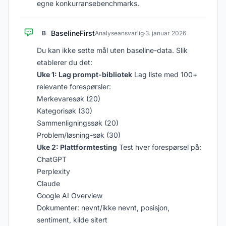
egne konkurransebenchmarks.
BaselineFirst
B
Analyseansvarlig
·
3. januar 2026
Du kan ikke sette mål uten baseline-data. Slik
etablerer du det:
Uke 1: Lag prompt-bibliotek
Lag liste med 100+
relevante forespørsler:
Merkevaresøk (20)
Kategorisøk (30)
Sammenligningssøk (20)
Problem/løsning-søk (30)
Uke 2: Plattformtesting
Test hver forespørsel på:
ChatGPT
Perplexity
Claude
Google AI Overview
Dokumenter: nevnt/ikke nevnt, posisjon,
sentiment, kilde sitert