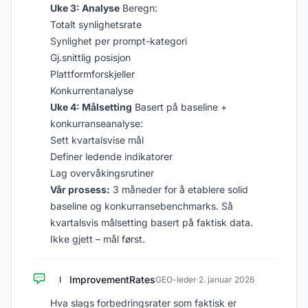
Uke 3: Analyse
Beregn:
Totalt synlighetsrate
Synlighet per prompt-kategori
Gj.snittlig posisjon
Plattformforskjeller
Konkurrentanalyse
Uke 4: Målsetting
Basert på baseline +
konkurranseanalyse:
Sett kvartalsvise mål
Definer ledende indikatorer
Lag overvåkingsrutiner
Vår prosess:
3 måneder for å etablere solid
baseline og konkurransebenchmarks. Så
kvartalsvis målsetting basert på faktisk data.
Ikke gjett – mål først.
ImprovementRates
I
GEO-leder
·
2. januar 2026
Hva slags forbedringsrater som faktisk er