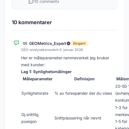
10 comments
10 kommentarer
GEOMetrics_Expert
GE
Ekspert
GEO-analysekonsulent
·
4. januar 2026
Her er måleparameter-rammeverket jeg bruker
med kunder:
Lag 1: Synlighetsmålinger
Måleparameter
Definisjon
Målom
20-50
Synlighetsrate
% av forespørsler der du vises
(avhen
konkur
1-3 for
Gj.snittlig
merkev
Snittplassering når nevnt
posisjon
1-5 for
kategor