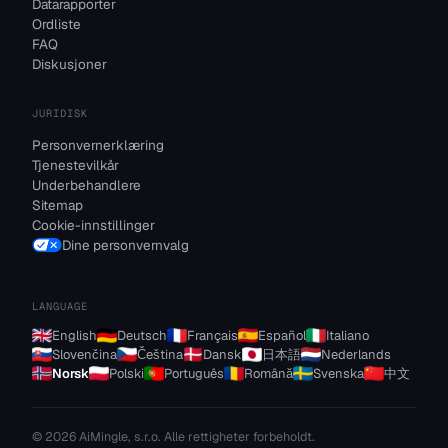
Datarapporter
Ordliste
FAQ
Diskusjoner
JURIDISK
Personvernerklæring
Tjenestevilkår
Underbehandlere
Sitemap
Cookie-innstillinger
Dine personvernvalg
LANGUAGE
English
Deutsch
Français
Español
Italiano
Slovenčina
Čeština
Dansk
日本語
Nederlands
Norsk
Polski
Português
Română
Svenska
中文
© 2026 AiMingle, s.r.o. Alle rettigheter forbeholdt.