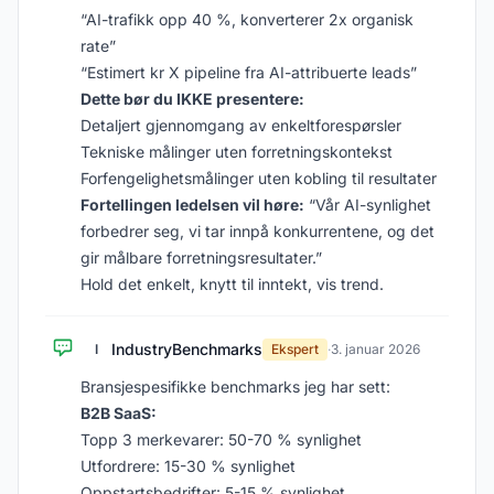
“AI-trafikk opp 40 %, konverterer 2x organisk
rate”
“Estimert kr X pipeline fra AI-attribuerte leads”
Dette bør du IKKE presentere:
Detaljert gjennomgang av enkeltforespørsler
Tekniske målinger uten forretningskontekst
Forfengelighetsmålinger uten kobling til resultater
Fortellingen ledelsen vil høre:
“Vår AI-synlighet
forbedrer seg, vi tar innpå konkurrentene, og det
gir målbare forretningsresultater.”
Hold det enkelt, knytt til inntekt, vis trend.
IndustryBenchmarks
I
Ekspert
·
3. januar 2026
Bransjespesifikke benchmarks jeg har sett:
B2B SaaS:
Topp 3 merkevarer: 50-70 % synlighet
Utfordrere: 15-30 % synlighet
Oppstartsbedrifter: 5-15 % synlighet