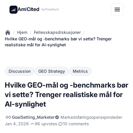
Am
I
Cited
by
FlowHunt
/
/
/
Hjem
Fellesskapsdiskusjoner
Home
Hvilke GEO-mål og -benchmarks bør vi sette? Trenger
realistiske mål for AI-synlighet
Discussion
GEO Strategy
Metrics
Hvilke GEO-mål og -benchmarks bør
vi sette? Trenger realistiske mål for
AI-synlighet
GoalSetting_Marketer
·
Markedsføringsoperasjonsleder
·
GO
Jan 4, 2026
·
96 upvotes
·
10 comments