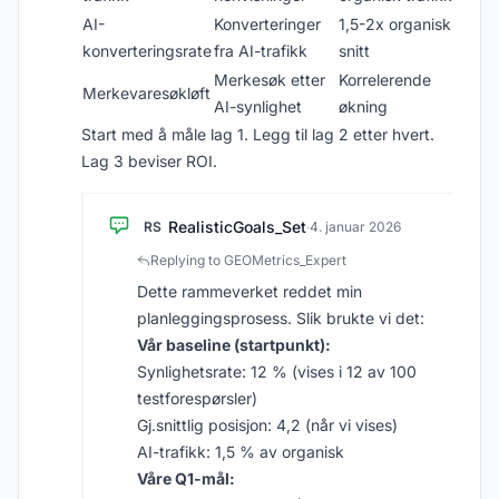
AI-
Konverteringer
1,5-2x organisk
konverteringsrate
fra AI-trafikk
snitt
Merkesøk etter
Korrelerende
Merkevaresøkløft
AI-synlighet
økning
Start med å måle lag 1. Legg til lag 2 etter hvert.
Lag 3 beviser ROI.
RealisticGoals_Set
RS
·
4. januar 2026
Replying to GEOMetrics_Expert
Dette rammeverket reddet min
planleggingsprosess. Slik brukte vi det:
Vår baseline (startpunkt):
Synlighetsrate: 12 % (vises i 12 av 100
testforespørsler)
Gj.snittlig posisjon: 4,2 (når vi vises)
AI-trafikk: 1,5 % av organisk
Våre Q1-mål: