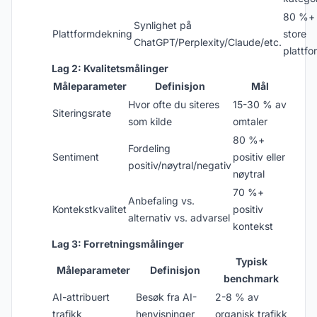
80 %+
Synlighet på
Plattformdekning
store
ChatGPT/Perplexity/Claude/etc.
plattfo
Lag 2: Kvalitetsmålinger
Måleparameter
Definisjon
Mål
Hvor ofte du siteres
15-30 % av
Siteringsrate
som kilde
omtaler
80 %+
Fordeling
Sentiment
positiv eller
positiv/nøytral/negativ
nøytral
70 %+
Anbefaling vs.
Kontekstkvalitet
positiv
alternativ vs. advarsel
kontekst
Lag 3: Forretningsmålinger
Typisk
Måleparameter
Definisjon
benchmark
AI-attribuert
Besøk fra AI-
2-8 % av
trafikk
henvisninger
organisk trafikk