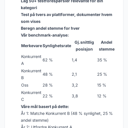
Lag 50+ testforespørsler relevante for din
kategori
Test på tvers av plattformer, dokumenter hvem
som vises
Beregn andel stemme for hver
Vår benchmark-analyse:
Gj.snittlig
Andel
Merkevare
Synlighetsrate
posisjon
stemme
Konkurrent
62 %
1,4
35 %
A
Konkurrent
48 %
2,1
25 %
B
Oss
28 %
3,2
15 %
Konkurrent
22 %
3,8
12 %
C
Våre mål basert på dette:
År 1: Matche Konkurrent B (48 % synlighet, 25 %
andel stemme)
År 2: Utfordre Konkurrent A