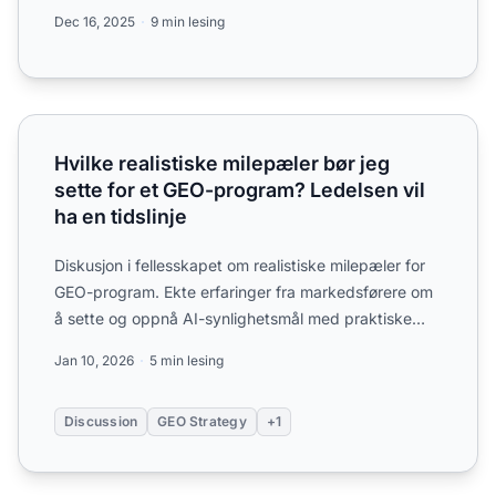
ChatGPT, Perplex...
Dec 16, 2025
9 min lesing
Hvilke realistiske milepæler bør jeg sette for et GEO-progr
Hvilke realistiske milepæler bør jeg
sette for et GEO-program? Ledelsen vil
ha en tidslinje
Diskusjon i fellesskapet om realistiske milepæler for
GEO-program. Ekte erfaringer fra markedsførere om
å sette og oppnå AI-synlighetsmål med praktiske
tidslinj...
Jan 10, 2026
5 min lesing
Discussion
GEO Strategy
+1