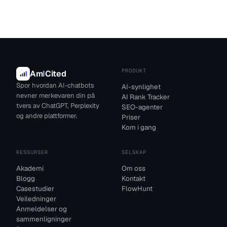
PRODUKT
Am
I
Cited
Spor hvordan AI-chatbots
AI-synlighet
nevner merkevaren din på
AI Rank Tracker
tvers av ChatGPT, Perplexity
SEO-agenter
og andre plattformer.
Priser
Kom i gang
RESSURSER
SELSKAP
Akademi
Om oss
Blogg
Kontakt
Casestudier
FlowHunt
Veiledninger
Anmeldelser og
sammenligninger