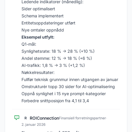
Ledende indikatorer (månedlig):
Sider optimalisert
Schema implementert
Entitetsoppdateringer utført
Nye omtaler oppnådd
Eksempel utfylt:
Q1-mål:
Synlighetsrate: 18 % → 28 % (+10 %)
Andel stemme: 12 % → 18 % (+6 %)
AI-trafikk: 1,8 % → 3 % (+1,2 %)
Nøkkelresultater:
Fullfør teknisk grunnmur innen utgangen av januar
Omstrukturér topp 30 sider for AI-optimalisering
Oppnå synlighet i 15 nye prompt-kategorier
Forbedre snittposisjon fra 4,1 til 3,4
ROIConnection
R
Finansiell forretningspartner
·
2. januar 2026