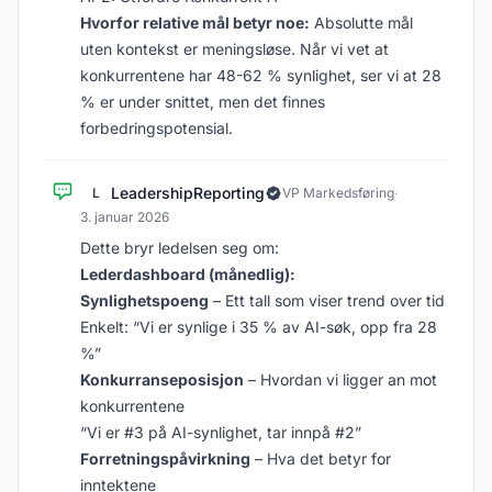
Hvorfor relative mål betyr noe:
Absolutte mål
uten kontekst er meningsløse. Når vi vet at
konkurrentene har 48-62 % synlighet, ser vi at 28
% er under snittet, men det finnes
forbedringspotensial.
LeadershipReporting
L
VP Markedsføring
·
3. januar 2026
Dette bryr ledelsen seg om:
Lederdashboard (månedlig):
Synlighetspoeng
– Ett tall som viser trend over tid
Enkelt: “Vi er synlige i 35 % av AI-søk, opp fra 28
%”
Konkurranseposisjon
– Hvordan vi ligger an mot
konkurrentene
“Vi er #3 på AI-synlighet, tar innpå #2”
Forretningspåvirkning
– Hva det betyr for
inntektene