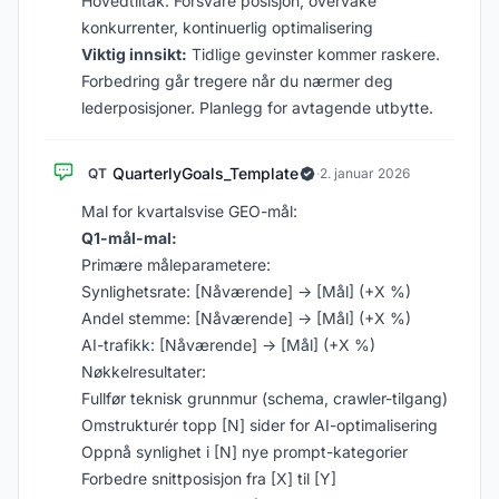
Hovedtiltak: Forsvare posisjon, overvåke
konkurrenter, kontinuerlig optimalisering
Viktig innsikt:
Tidlige gevinster kommer raskere.
Forbedring går tregere når du nærmer deg
lederposisjoner. Planlegg for avtagende utbytte.
QuarterlyGoals_Template
QT
·
2. januar 2026
Mal for kvartalsvise GEO-mål:
Q1-mål-mal:
Primære måleparametere:
Synlighetsrate: [Nåværende] → [Mål] (+X %)
Andel stemme: [Nåværende] → [Mål] (+X %)
AI-trafikk: [Nåværende] → [Mål] (+X %)
Nøkkelresultater:
Fullfør teknisk grunnmur (schema, crawler-tilgang)
Omstrukturér topp [N] sider for AI-optimalisering
Oppnå synlighet i [N] nye prompt-kategorier
Forbedre snittposisjon fra [X] til [Y]