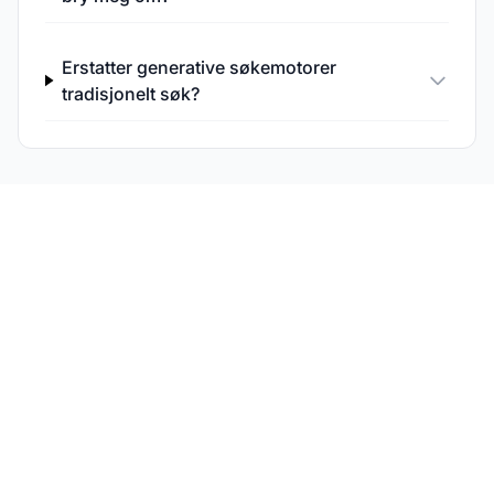
Erstatter generative søkemotorer
tradisjonelt søk?
Overvåk synligheten
din i generative