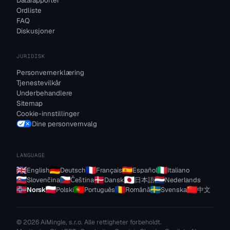
Datarapporter
Ordliste
FAQ
Diskusjoner
JURIDISK
Personvernerklæring
Tjenestevilkår
Underbehandlere
Sitemap
Cookie-innstillinger
Dine personvernvalg
LANGUAGE
English
Deutsch
Français
Español
Italiano
Slovenčina
Čeština
Dansk
日本語
Nederlands
Norsk
Polski
Português
Română
Svenska
中文
© 2026 AiMingle, s.r.o. Alle rettigheter forbeholdt.