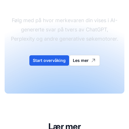
søkemotorer
Følg med på hvor merkevaren din vises i AI-
genererte svar på tvers av ChatGPT,
Perplexity og andre generative søkemotorer.
Start overvåking
Les mer
Lær mer