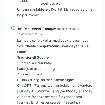
Claude
treningsdata
Universelle faktorer:
Kvalitet, klarhet og autoritet
hjelper overalt.
Real_World_Example
RW
Innholdsansvarlig
·
17. desember 2025
La meg vise forskjellen med et ekte eksempel:
Søk: “Beste prosjektstyringsverktøy for små
team”
Tradisjonell Google:
10 organiske resultater
Kanskje et omtalt utdrag
Annonser øverst
Du klikker deg inn for å sammenligne
ChatGPT:
“For små team anbefaler jeg å vurdere
[Verktøy A], [Verktøy B] og [Verktøy C]. [Verktøy
A] er bra for enkelhet med funksjoner som …
[Verktøy B] utmerker seg på … Basert på