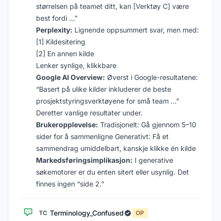
størrelsen på teamet ditt, kan [Verktøy C] være
best fordi …”
Perplexity:
Lignende oppsummert svar, men med:
[1] Kildesitering
[2] En annen kilde
Lenker synlige, klikkbare
Google AI Overview:
Øverst i Google-resultatene:
“Basert på ulike kilder inkluderer de beste
prosjektstyringsverktøyene for små team …”
Deretter vanlige resultater under.
Brukeropplevelse:
Tradisjonelt: Gå gjennom 5–10
sider for å sammenligne Generativt: Få et
sammendrag umiddelbart, kanskje klikke én kilde
Markedsføringsimplikasjon:
I generative
søkemotorer er du enten sitert eller usynlig. Det
finnes ingen “side 2.”
Terminology_Confused
TC
OP