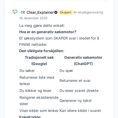
Clear_Explainer
CE
Ekspert
AI-strategiansvarlig
·
18. desember 2025
La meg gjøre dette enkelt:
Hva er en generativ søkemotor?
Et søkesystem som SKAPER svar i stedet for å
FINNE nettsider.
Den viktigste forskjellen:
Tradisjonelt søk
Generativ søkemotor
(Google)
(ChatGPT)
Du søker
Du spør
Returnerer liste med
Returnerer et svar
lenker
Du klikker og leser
Du leser svaret direkte
Rangerer eksisterende
Genererer ny tekst
sider
Viser kilder som lenker
Kan sitere kilder i svaret
Enkelt bilde: