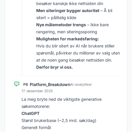
besøker kanskje ikke nettsiden din
Men siteringer bygger autoritet
– Å bli
sitert = pålitelig kilde
Nye målemetoder trengs
– Ikke bare
rangering, men siteringssporing
Muligheten for markedsføring:
Hvis du blir sitert av AI når brukere stiller
spørsmål, påvirker du millioner av valg uten
at de noen gang besøker nettsiden din.
Derfor bryr vi oss.
Platform_Breakdown
PB
AI-analytiker
·
17. desember 2025
La meg bryte ned de viktigste generative
søkemotorene:
ChatGPT
Størst brukerbase (~2,5 mrd. søk/dag)
Generelt formål