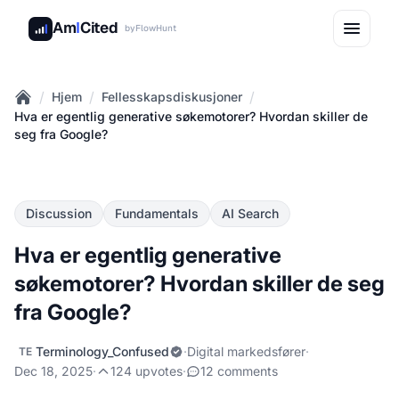
Am
I
Cited
by
FlowHunt
/
/
/
Hjem
Fellesskapsdiskusjoner
Home
Hva er egentlig generative søkemotorer? Hvordan skiller de
seg fra Google?
Discussion
Fundamentals
AI Search
Hva er egentlig generative
søkemotorer? Hvordan skiller de seg
fra Google?
Terminology_Confused
·
Digital markedsfører
·
TE
Dec 18, 2025
·
124 upvotes
·
12 comments