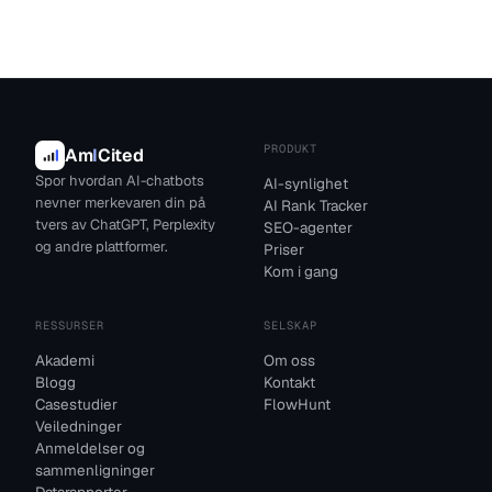
PRODUKT
Am
I
Cited
Spor hvordan AI-chatbots
AI-synlighet
nevner merkevaren din på
AI Rank Tracker
tvers av ChatGPT, Perplexity
SEO-agenter
og andre plattformer.
Priser
Kom i gang
RESSURSER
SELSKAP
Akademi
Om oss
Blogg
Kontakt
Casestudier
FlowHunt
Veiledninger
Anmeldelser og
sammenligninger