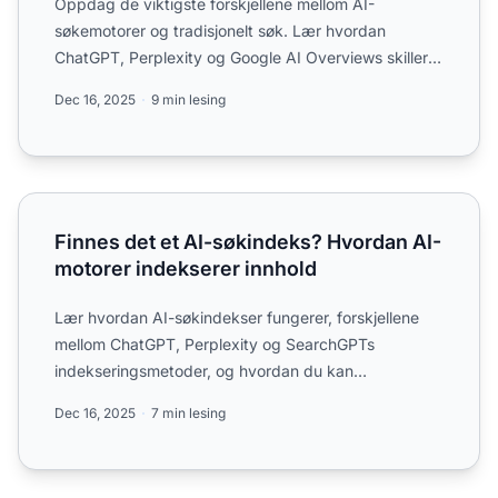
Oppdag de viktigste forskjellene mellom AI-
søkemotorer og tradisjonelt søk. Lær hvordan
ChatGPT, Perplexity og Google AI Overviews skiller
seg fra søk basert på...
Dec 16, 2025
9 min lesing
Finnes det et AI-søkindeks? Hvordan AI-motorer indeksere
Finnes det et AI-søkindeks? Hvordan AI-
motorer indekserer innhold
Lær hvordan AI-søkindekser fungerer, forskjellene
mellom ChatGPT, Perplexity og SearchGPTs
indekseringsmetoder, og hvordan du kan
optimalisere innholdet ditt fo...
Dec 16, 2025
7 min lesing