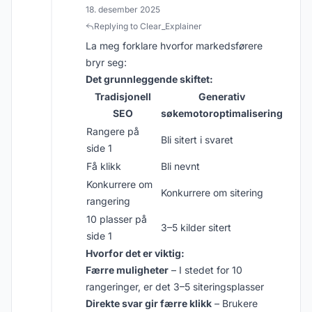
18. desember 2025
Replying to Clear_Explainer
La meg forklare hvorfor markedsførere
bryr seg:
Det grunnleggende skiftet:
Tradisjonell
Generativ
SEO
søkemotoroptimalisering
Rangere på
Bli sitert i svaret
side 1
Få klikk
Bli nevnt
Konkurrere om
Konkurrere om sitering
rangering
10 plasser på
3–5 kilder sitert
side 1
Hvorfor det er viktig:
Færre muligheter
– I stedet for 10
rangeringer, er det 3–5 siteringsplasser
Direkte svar gir færre klikk
– Brukere