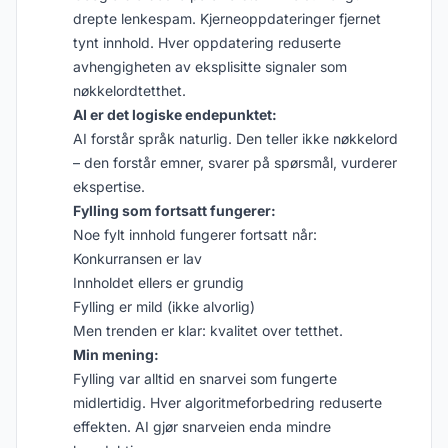
drepte lenkespam. Kjerneoppdateringer fjernet
tynt innhold. Hver oppdatering reduserte
avhengigheten av eksplisitte signaler som
nøkkelordtetthet.
AI er det logiske endepunktet:
AI forstår språk naturlig. Den teller ikke nøkkelord
– den forstår emner, svarer på spørsmål, vurderer
ekspertise.
Fylling som fortsatt fungerer:
Noe fylt innhold fungerer fortsatt når:
Konkurransen er lav
Innholdet ellers er grundig
Fylling er mild (ikke alvorlig)
Men trenden er klar: kvalitet over tetthet.
Min mening:
Fylling var alltid en snarvei som fungerte
midlertidig. Hver algoritmeforbedring reduserte
effekten. AI gjør snarveien enda mindre