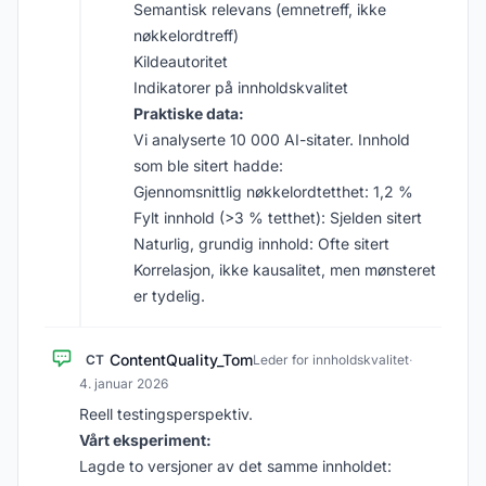
Semantisk relevans (emnetreff, ikke
nøkkelordtreff)
Kildeautoritet
Indikatorer på innholdskvalitet
Praktiske data:
Vi analyserte 10 000 AI-sitater. Innhold
som ble sitert hadde:
Gjennomsnittlig nøkkelordtetthet: 1,2 %
Fylt innhold (>3 % tetthet): Sjelden sitert
Naturlig, grundig innhold: Ofte sitert
Korrelasjon, ikke kausalitet, men mønsteret
er tydelig.
ContentQuality_Tom
CT
Leder for innholdskvalitet
·
4. januar 2026
Reell testingsperspektiv.
Vårt eksperiment:
Lagde to versjoner av det samme innholdet: