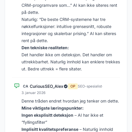
CRM-programvare som…” AI kan ikke siteres rent
på dette.
Naturlig: “De beste CRM-systemene har tre
nøkkelfunksjoner: intuitive grensesnitt, robuste
integrasjoner og skalerbar prising.” AI kan siteres
rent på dette.
Den tekniske realiteten:
Det handler ikke om deteksjon. Det handler om
uttrekkbarhet. Naturlig innhold kan enklere trekkes
ut. Bedre uttrekk = flere sitater.
CuriousSEO_Alex
CA
OP
SEO-spesialist
·
3. januar 2026
Denne tråden endret hvordan jeg tenker om dette.
Mine viktigste læringspunkter:
Ingen eksplisitt deteksjon
– AI har ikke et
“fyllingsfilter”
Implisitt kvalitetspreferanse
– Naturlig innhold