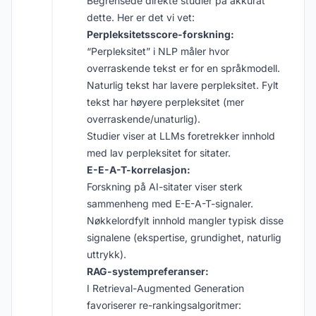
Begrensede direkte studier på akkurat
dette. Her er det vi vet:
Perpleksitetsscore-forskning:
“Perpleksitet” i NLP måler hvor
overraskende tekst er for en språkmodell.
Naturlig tekst har lavere perpleksitet. Fylt
tekst har høyere perpleksitet (mer
overraskende/unaturlig).
Studier viser at LLMs foretrekker innhold
med lav perpleksitet for sitater.
E-E-A-T-korrelasjon:
Forskning på AI-sitater viser sterk
sammenheng med E-E-A-T-signaler.
Nøkkelordfylt innhold mangler typisk disse
signalene (ekspertise, grundighet, naturlig
uttrykk).
RAG-systempreferanser:
I Retrieval-Augmented Generation
favoriserer re-rankingsalgoritmer: