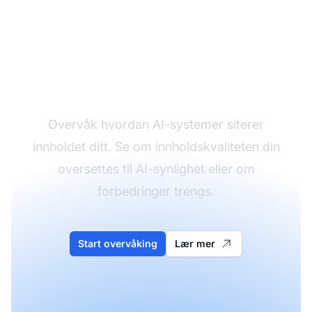
Spor innholdskvaliteten
din i AI
Overvåk hvordan AI-systemer siterer
innholdet ditt. Se om innholdskvaliteten din
oversettes til AI-synlighet eller om
forbedringer trengs.
Start overvåking
Lær mer