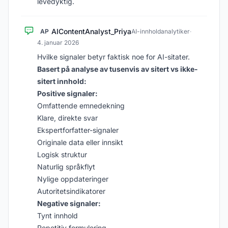
levedyktig.
AIContentAnalyst_Priya
AP
AI-innholdanalytiker
·
4. januar 2026
Hvilke signaler betyr faktisk noe for AI-sitater.
Basert på analyse av tusenvis av sitert vs ikke-
sitert innhold:
Positive signaler:
Omfattende emnedekning
Klare, direkte svar
Ekspertforfatter-signaler
Originale data eller innsikt
Logisk struktur
Naturlig språkflyt
Nylige oppdateringer
Autoritetsindikatorer
Negative signaler:
Tynt innhold
Repetitiv formulering