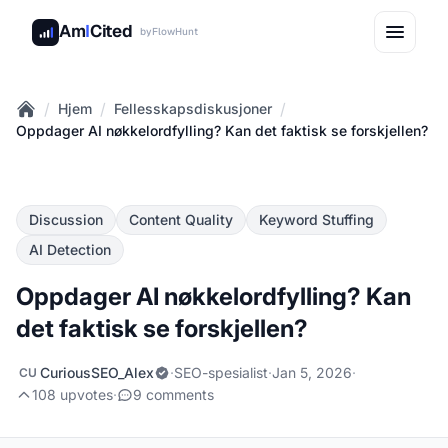
Am
I
Cited
by
FlowHunt
/
/
/
Hjem
Fellesskapsdiskusjoner
Home
Oppdager AI nøkkelordfylling? Kan det faktisk se forskjellen?
Discussion
Content Quality
Keyword Stuffing
AI Detection
Oppdager AI nøkkelordfylling? Kan
det faktisk se forskjellen?
CuriousSEO_Alex
·
SEO-spesialist
·
Jan 5, 2026
·
CU
108 upvotes
·
9 comments