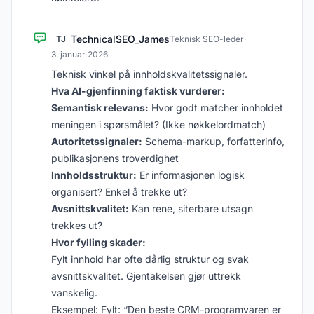
TechnicalSEO_James
TJ
Teknisk SEO-leder
·
3. januar 2026
Teknisk vinkel på innholdskvalitetssignaler.
Hva AI-gjenfinning faktisk vurderer:
Semantisk relevans:
Hvor godt matcher innholdet
meningen i spørsmålet? (Ikke nøkkelordmatch)
Autoritetssignaler:
Schema-markup, forfatterinfo,
publikasjonens troverdighet
Innholdsstruktur:
Er informasjonen logisk
organisert? Enkel å trekke ut?
Avsnittskvalitet:
Kan rene, siterbare utsagn
trekkes ut?
Hvor fylling skader:
Fylt innhold har ofte dårlig struktur og svak
avsnittskvalitet. Gjentakelsen gjør uttrekk
vanskelig.
Eksempel: Fylt: “Den beste CRM-programvaren er