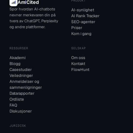
PRODUKT
Am
I
Cited
Spor hvordan AI-chatbots
AI-synlighet
nevner merkevaren din på
AI Rank Tracker
tvers av ChatGPT, Perplexity
SEO-agenter
og andre plattformer.
Priser
Kom i gang
RESSURSER
SELSKAP
Akademi
Om oss
Blogg
Kontakt
Casestudier
FlowHunt
Veiledninger
Anmeldelser og
sammenligninger
Datarapporter
Ordliste
FAQ
Diskusjoner
JURIDISK