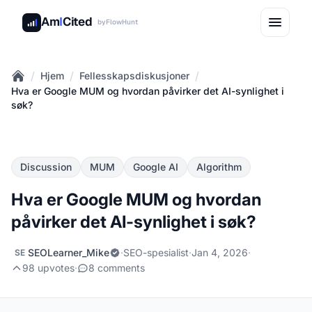
Am
I
Cited
by
FlowHunt
/
/
/
Hjem
Fellesskapsdiskusjoner
Home
Hva er Google MUM og hvordan påvirker det AI-synlighet i
søk?
Discussion
MUM
Google AI
Algorithm
Hva er Google MUM og hvordan
påvirker det AI-synlighet i søk?
SEOLearner_Mike
·
SEO-spesialist
·
Jan 4, 2026
·
SE
98 upvotes
·
8 comments