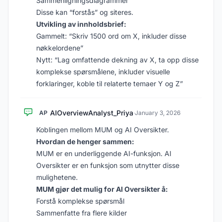
Sammenligningsdiagrammer
Disse kan “forstås” og siteres.
Utvikling av innholdsbrief:
Gammelt: “Skriv 1500 ord om X, inkluder disse
nøkkelordene”
Nytt: “Lag omfattende dekning av X, ta opp disse
komplekse spørsmålene, inkluder visuelle
forklaringer, koble til relaterte temaer Y og Z”
AIOverviewAnalyst_Priya
AP
·
January 3, 2026
Koblingen mellom MUM og AI Oversikter.
Hvordan de henger sammen:
MUM er en underliggende AI-funksjon. AI
Oversikter er en funksjon som utnytter disse
mulighetene.
MUM gjør det mulig for AI Oversikter å:
Forstå komplekse spørsmål
Sammenfatte fra flere kilder