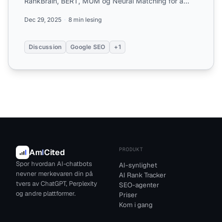
RankBrain, BERT, MUM og Neural Matching for å
forstå hvordan Googles AI påvir...
Dec 29, 2025
8 min lesing
Discussion
Google SEO
+1
PRODUKT
Am
I
Cited
Spor hvordan AI-chatbots
AI-synlighet
nevner merkevaren din på
AI Rank Tracker
tvers av ChatGPT, Perplexity
SEO-agenter
og andre plattformer.
Priser
Kom i gang