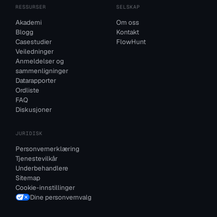
RESSURSER
SELSKAP
Akademi
Om oss
Blogg
Kontakt
Casestudier
FlowHunt
Veiledninger
Anmeldelser og
sammenligninger
Datarapporter
Ordliste
FAQ
Diskusjoner
JURIDISK
Personvernerklæring
Tjenestevilkår
Underbehandlere
Sitemap
Cookie-innstillinger
Dine personvernvalg