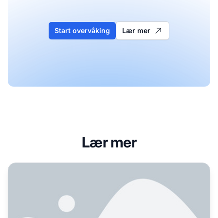
Start overvåking
Lær mer
Lær mer
Hva er MUM og hvordan påvirker det AI-søk?