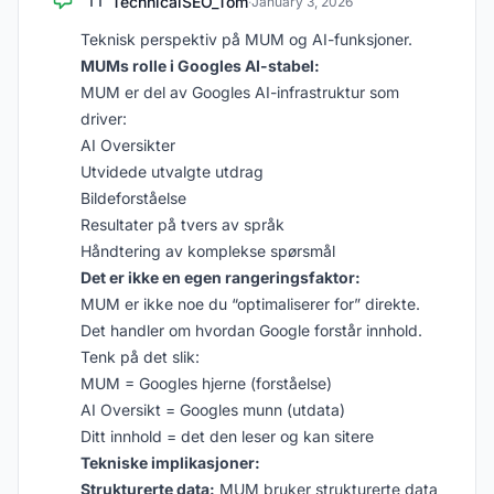
TechnicalSEO_Tom
TT
·
January 3, 2026
Teknisk perspektiv på MUM og AI-funksjoner.
MUMs rolle i Googles AI-stabel:
MUM er del av Googles AI-infrastruktur som
driver:
AI Oversikter
Utvidede utvalgte utdrag
Bildeforståelse
Resultater på tvers av språk
Håndtering av komplekse spørsmål
Det er ikke en egen rangeringsfaktor:
MUM er ikke noe du “optimaliserer for” direkte.
Det handler om hvordan Google forstår innhold.
Tenk på det slik:
MUM = Googles hjerne (forståelse)
AI Oversikt = Googles munn (utdata)
Ditt innhold = det den leser og kan sitere
Tekniske implikasjoner:
Strukturerte data:
MUM bruker strukturerte data