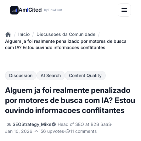
Am
I
Cited
by
FlowHunt
/
/
/
Início
Discussoes da Comunidade
Home
Alguem ja foi realmente penalizado por motores de busca
com IA? Estou ouvindo informacoes conflitantes
Discussion
AI Search
Content Quality
Alguem ja foi realmente penalizado
por motores de busca com IA? Estou
ouvindo informacoes conflitantes
SEOStrategy_Mike
·
Head of SEO at B2B SaaS
·
SE
Jan 10, 2026
·
156 upvotes
·
11 comments