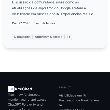
Discussão da comunidade sobre como as
atualizações de algoritmo do Google afetam a
visibilidade em buscas por IA. Experiências reais de
profissionais de marketi...
Dec 27, 2025
8 min de leitura
Discussion
Algorithm Updates
+1
PRODUCT
Am
I
Cited
Track how AI chatbots
Visibilidade em IA
mention your brand across
Rastreador de Ranking em
ChatGPT, Perplexity, and
IA
other platforms.