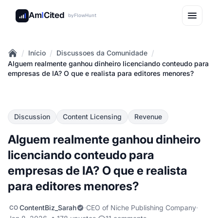
Am
I
Cited
by
FlowHunt
/
/
/
Início
Discussoes da Comunidade
Home
Alguem realmente ganhou dinheiro licenciando conteudo para
empresas de IA? O que e realista para editores menores?
Discussion
Content Licensing
Revenue
Alguem realmente ganhou dinheiro
licenciando conteudo para
empresas de IA? O que e realista
para editores menores?
ContentBiz_Sarah
·
CEO of Niche Publishing Company
·
CO