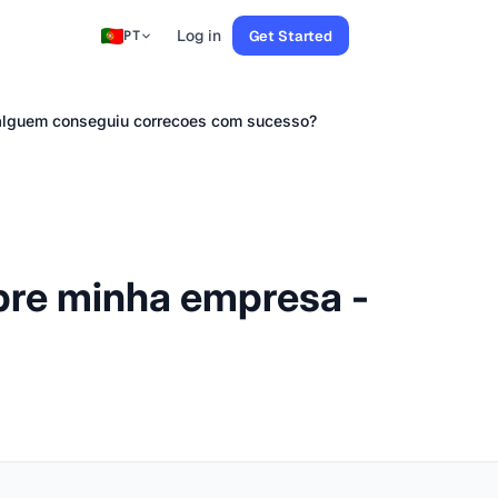
Log in
Get Started
PT
alguem conseguiu correcoes com sucesso?
bre minha empresa -