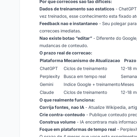
Por que correcoes sao tao dificeis:
Dados de treinamento sao estaticos
- ChatGPT 
vez treinados, esse conhecimento esta fixado at
Feedback nao e instantaneo
- Seu polegar para
correcoes imediatas.
Nao existe botao “editar”
- Diferente do Google
mudancas de conteudo.
O prazo real de correcao:
Plataforma
Mecanismo de Atualizacao
Prazo 
ChatGPT
Ciclos de treinamento
12-18 m
Perplexity
Busca em tempo real
Semana
Gemini
Indice Google + treinamento
Meses
Claude
Ciclos de treinamento
12-18 m
O que realmente funciona:
Corrija fontes, nao IA
- Atualize Wikipedia, artig
Crie contra-conteudo
- Publique conteudo preci
Construa volume
- IA encontrara mais informaco
Foque em plataformas de tempo real
- Perplexi
O prazo de 4 meses que voce esta experimentand