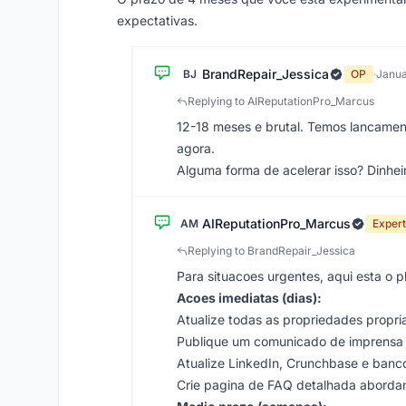
expectativas.
BrandRepair_Jessica
BJ
OP
·
Janua
Replying to AIReputationPro_Marcus
12-18 meses e brutal. Temos lancament
agora.
Alguma forma de acelerar isso? Dinheiro
AIReputationPro_Marcus
AM
Expert
Replying to BrandRepair_Jessica
Para situacoes urgentes, aqui esta o 
Acoes imediatas (dias):
Atualize todas as propriedades propri
Publique um comunicado de imprensa e
Atualize LinkedIn, Crunchbase e banc
Crie pagina de FAQ detalhada abordan