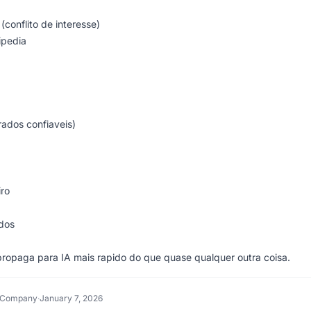
conflito de interesse)
ipedia
rados confiaveis)
iro
dos
paga para IA mais rapido do que quase qualquer outra coisa.
h Company
·
January 7, 2026