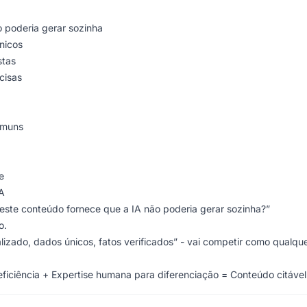
ão poderia gerar sozinha
nicos
stas
cisas
omuns
e
IA
este conteúdo fornece que a IA não poderia gerar sozinha?”
o.
ializado, dados únicos, fatos verificados” - vai competir como qualqu
eficiência + Expertise humana para diferenciação = Conteúdo citável