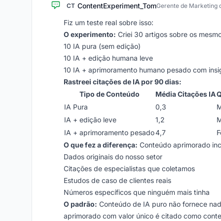
ContentExperiment_Tom
CT
Gerente de Marketing 
Fiz um teste real sobre isso:
O experimento:
Criei 30 artigos sobre os mesmo
10 IA pura (sem edição)
10 IA + edição humana leve
10 IA + aprimoramento humano pesado com insigh
Rastreei citações de IA por 90 dias:
Tipo de Conteúdo
Média Citações IA
Q
IA Pura
0,3
M
IA + edição leve
1,2
M
IA + aprimoramento pesado
4,7
F
O que fez a diferença:
Conteúdo aprimorado incl
Dados originais do nosso setor
Citações de especialistas que coletamos
Estudos de caso de clientes reais
Números específicos que ninguém mais tinha
O padrão:
Conteúdo de IA puro não fornece nada
aprimorado com valor único é citado como cont