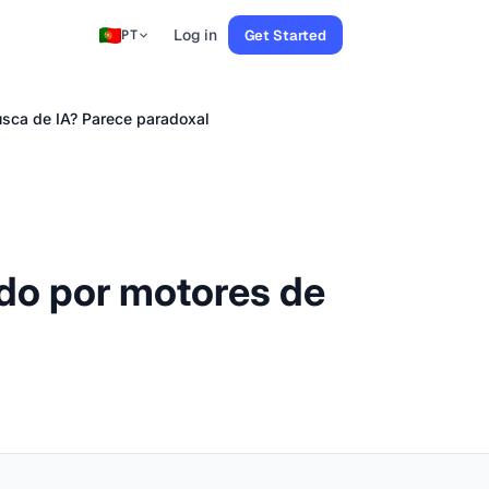
Log in
Get Started
PT
usca de IA? Parece paradoxal
ado por motores de