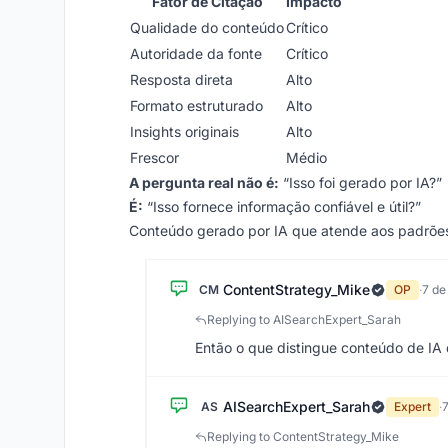
Fator de Citação
Impacto
Qualidade do conteúdo
Crítico
Autoridade da fonte
Crítico
Resposta direta
Alto
Formato estruturado
Alto
Insights originais
Alto
Frescor
Médio
A pergunta real não é:
“Isso foi gerado por IA?”
É:
“Isso fornece informação confiável e útil?”
Conteúdo gerado por IA que atende aos padrões
ContentStrategy_Mike
CM
OP
·
7 de
Replying to AISearchExpert_Sarah
Então o que distingue conteúdo de IA
AISearchExpert_Sarah
AS
Expert
·
7
Replying to ContentStrategy_Mike