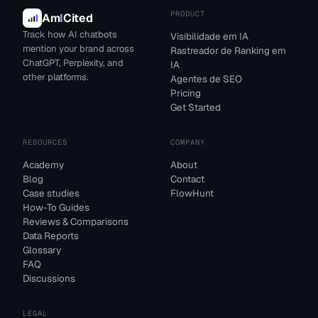
PRODUCT
Am
I
Cited
Track how AI chatbots
Visibilidade em IA
mention your brand across
Rastreador de Ranking em
ChatGPT, Perplexity, and
IA
other platforms.
Agentes de SEO
Pricing
Get Started
RESOURCES
COMPANY
Academy
About
Blog
Contact
Case studies
FlowHunt
How-To Guides
Reviews & Comparisons
Data Reports
Glossary
FAQ
Discussions
LEGAL