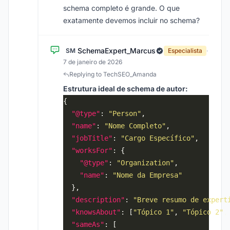
schema completo é grande. O que
exatamente devemos incluir no schema?
SchemaExpert_Marcus
SM
Especialista
·
7 de janeiro de 2026
Replying to TechSEO_Amanda
Estrutura ideal de schema de autor:
"@type"
: 
"Person"
"name"
: 
"Nome Completo"
"jobTitle"
: 
"Cargo Específico"
"worksFor"
"@type"
: 
"Organization"
"name"
: 
"Nome da Empresa"
"description"
: 
"Breve resumo de expert
"knowsAbout"
: [
"Tópico 1"
, 
"Tópico 2"
,
"sameAs"