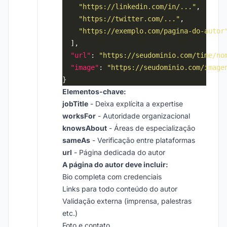
"https://linkedin.com/in/..."
"https://twitter.com/..."
"https://exemplo.com/pagina-do-autor
"url"
: 
"https://seudominio.com/time/no
"image"
: 
"https://seudominio.com/image
Elementos-chave:
jobTitle
- Deixa explícita a expertise
worksFor
- Autoridade organizacional
knowsAbout
- Áreas de especialização
sameAs
- Verificação entre plataformas
url
- Página dedicada do autor
A página do autor deve incluir:
Bio completa com credenciais
Links para todo conteúdo do autor
Validação externa (imprensa, palestras
etc.)
Foto e contato