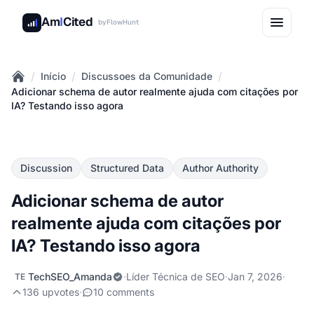
Am
I
Cited
by
FlowHunt
/
/
/
Início
Discussoes da Comunidade
Home
Adicionar schema de autor realmente ajuda com citações por
IA? Testando isso agora
Discussion
Structured Data
Author Authority
Adicionar schema de autor
realmente ajuda com citações por
IA? Testando isso agora
TechSEO_Amanda
·
Líder Técnica de SEO
·
Jan 7, 2026
·
TE
136 upvotes
·
10 comments