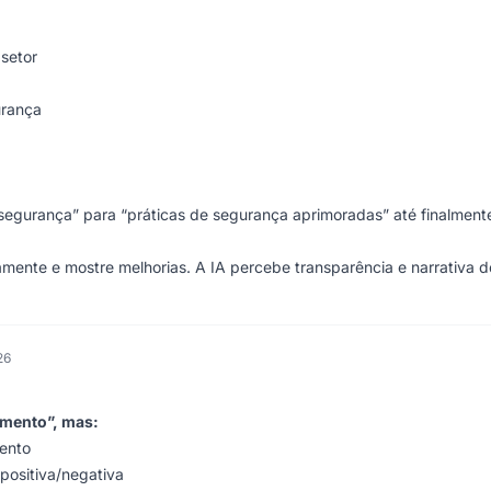
setor
urança
egurança” para “práticas de segurança aprimoradas” até finalment
mente e mostre melhorias. A IA percebe transparência e narrativa d
26
imento”, mas:
mento
positiva/negativa