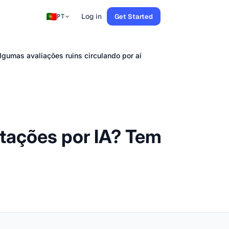
Log in
Get Started
PT
lgumas avaliações ruins circulando por aí
itações por IA? Tem