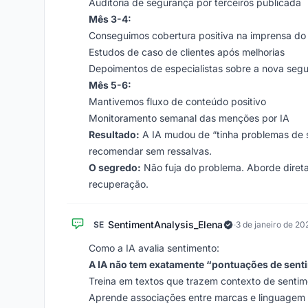
Auditoria de segurança por terceiros publicada
Mês 3-4:
Conseguimos cobertura positiva na imprensa do 
Estudos de caso de clientes após melhorias
Depoimentos de especialistas sobre a nova seg
Mês 5-6:
Mantivemos fluxo de conteúdo positivo
Monitoramento semanal das menções por IA
Resultado:
A IA mudou de “tinha problemas de s
recomendar sem ressalvas.
O segredo:
Não fuja do problema. Aborde direta
recuperação.
SentimentAnalysis_Elena
SE
·
3 de janeiro de 20
Como a IA avalia sentimento:
A IA não tem exatamente “pontuações de sent
Treina em textos que trazem contexto de senti
Aprende associações entre marcas e linguagem 