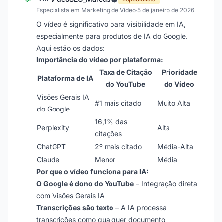
Especialista em Marketing de Vídeo
·
5 de janeiro de 2026
O vídeo é significativo para visibilidade em IA,
especialmente para produtos de IA do Google.
Aqui estão os dados:
Importância do vídeo por plataforma:
Taxa de Citação
Prioridade
Plataforma de IA
do YouTube
do Vídeo
Visões Gerais IA
#1 mais citado
Muito Alta
do Google
16,1% das
Perplexity
Alta
citações
ChatGPT
2º mais citado
Média-Alta
Claude
Menor
Média
Por que o vídeo funciona para IA:
O Google é dono do YouTube
– Integração direta
com Visões Gerais IA
Transcrições são texto
– A IA processa
transcrições como qualquer documento