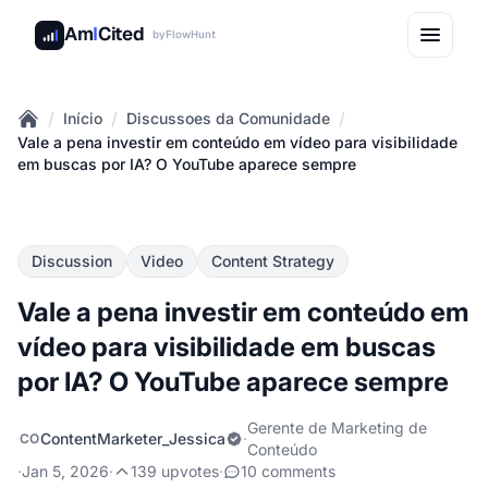
Am
I
Cited
by
FlowHunt
/
/
/
Início
Discussoes da Comunidade
Home
Vale a pena investir em conteúdo em vídeo para visibilidade
em buscas por IA? O YouTube aparece sempre
Discussion
Video
Content Strategy
Vale a pena investir em conteúdo em
vídeo para visibilidade em buscas
por IA? O YouTube aparece sempre
Gerente de Marketing de
ContentMarketer_Jessica
·
CO
Conteúdo
·
Jan 5, 2026
·
139 upvotes
·
10 comments