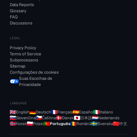
Data Reports
Glossary
FAQ
Discussions
LEGAL
Privacy Policy
Terms of Service
Subprocessors
Sitemap
Configurações de cookies
Suas Escolhas de
Privacidade
LANGUAGE
English
Deutsch
Français
Español
Italiano
Slovenčina
Čeština
Dansk
日本語
Nederlands
Norsk
Polski
Português
Română
Svenska
中文