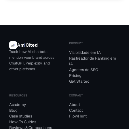
PRODUCT
Am
I
Cited
Track how AI chatbots
Visibilidade em IA
mention your brand across
Rastreador de Ranking em
ChatGPT, Perplexity, and
IA
other platforms.
Agentes de SEO
Pricing
Get Started
RESOURCES
COMPANY
Academy
About
Blog
Contact
Case studies
FlowHunt
How-To Guides
Reviews & Comparisons