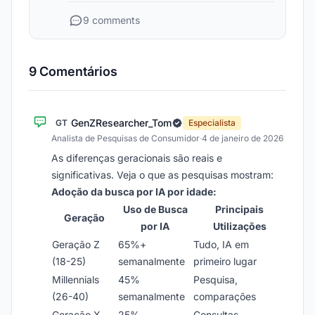
9 comments
9 Comentários
GenZResearcher_Tom
GT
Especialista
Analista de Pesquisas de Consumidor
·
4 de janeiro de 2026
As diferenças geracionais são reais e
significativas. Veja o que as pesquisas mostram:
Adoção da busca por IA por idade:
Uso de Busca
Principais
Geração
por IA
Utilizações
Geração Z
65%+
Tudo, IA em
(18-25)
semanalmente
primeiro lugar
Millennials
45%
Pesquisa,
(26-40)
semanalmente
comparações
Geração X
25%
Consultas