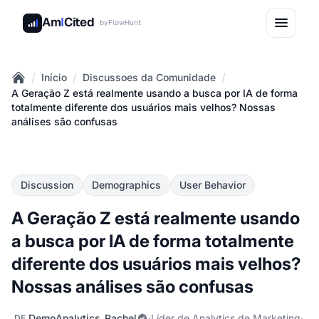
Am
I
Cited
by
FlowHunt
/
/
/
Início
Discussoes da Comunidade
Home
A Geração Z está realmente usando a busca por IA de forma
totalmente diferente dos usuários mais velhos? Nossas
análises são confusas
Discussion
Demographics
User Behavior
A Geração Z está realmente usando
a busca por IA de forma totalmente
diferente dos usuários mais velhos?
Nossas análises são confusas
DemoAnalytics_Rachel
·
Líder de Analytics de Marketing
·
DE