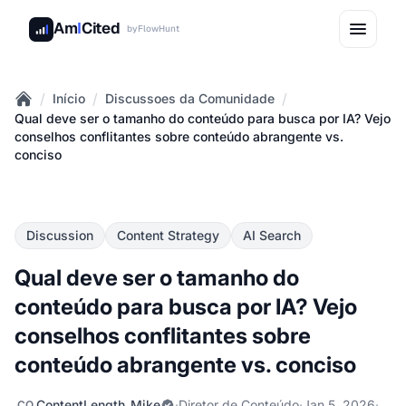
Am
I
Cited
by
FlowHunt
/
/
/
Início
Discussoes da Comunidade
Home
Qual deve ser o tamanho do conteúdo para busca por IA? Vejo
conselhos conflitantes sobre conteúdo abrangente vs.
conciso
Discussion
Content Strategy
AI Search
Qual deve ser o tamanho do
conteúdo para busca por IA? Vejo
conselhos conflitantes sobre
conteúdo abrangente vs. conciso
ContentLength_Mike
·
Diretor de Conteúdo
·
Jan 5, 2026
·
CO