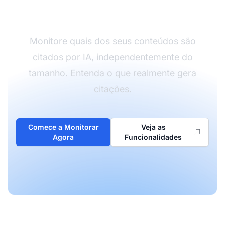
Conteúdo em IA
Monitore quais dos seus conteúdos são
citados por IA, independentemente do
tamanho. Entenda o que realmente gera
citações.
Comece a Monitorar
Veja as
Agora
Funcionalidades