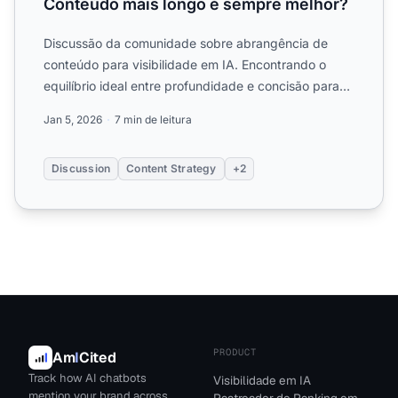
Conteúdo mais longo é sempre melhor?
Discussão da comunidade sobre abrangência de
conteúdo para visibilidade em IA. Encontrando o
equilíbrio ideal entre profundidade e concisão para
citações de IA....
Jan 5, 2026
7 min de leitura
Discussion
Content Strategy
+2
PRODUCT
Am
I
Cited
Track how AI chatbots
Visibilidade em IA
mention your brand across