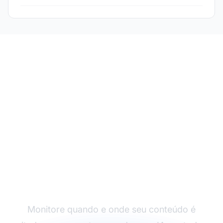
Acompanhe o
desempenho das suas
citações em IA
Monitore quando e onde seu conteúdo é