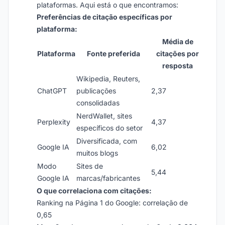
plataformas. Aqui está o que encontramos:
Preferências de citação específicas por
plataforma:
Média de
Plataforma
Fonte preferida
citações por
resposta
Wikipedia, Reuters,
ChatGPT
publicações
2,37
consolidadas
NerdWallet, sites
Perplexity
4,37
específicos do setor
Diversificada, com
Google IA
6,02
muitos blogs
Modo
Sites de
5,44
Google IA
marcas/fabricantes
O que correlaciona com citações:
Ranking na Página 1 do Google: correlação de
0,65