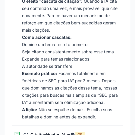
O efeito “cascata de citação”:
Quando a IA cita
seu conteúdo uma vez, é mais provável que cite
novamente. Parece haver um mecanismo de
reforço em que citações bem-sucedidas geram
mais citações.
Como acionar cascatas:
Domine um tema restrito primeiro
Seja citado consistentemente sobre esse tema
Expanda para temas relacionados
A autoridade se transfere
Exemplo prático:
Focamos totalmente em
“métricas de SEO para IA” por 3 meses. Depois
que dominamos as citações desse tema, nossas
citações para buscas mais amplas de “SEO para
IA” aumentaram sem otimização adicional.
A lição:
Não se espalhe demais. Escolha suas
batalhas e domine antes de expandir.
CitationHunter_Alex
CA
OP