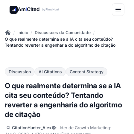
Am
I
Cited
by
FlowHunt
/
/
/
Início
Discussoes da Comunidade
Home
O que realmente determina se a IA cita seu conteúdo?
Tentando reverter a engenharia do algoritmo de citação
Discussion
AI Citations
Content Strategy
O que realmente determina se a IA
cita seu conteúdo? Tentando
reverter a engenharia do algoritmo
de citação
CitationHunter_Alex
·
Líder de Growth Marketing
·
CI