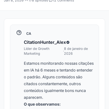
Jan 8, 2026
·
178 upvotes
·
12 comments
CA
CitationHunter_Alex
Líder de Growth
8 de janeiro de
·
Marketing
2026
Estamos monitorando nossas citações
em IA há 6 meses e tentando entender
o padrão. Alguns conteúdos são
citados constantemente, outros
conteúdos igualmente bons nunca
aparecem.
O que observamos: