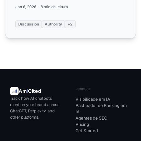
frequência pelo Ch...
Jan 6, 2026
8 min de leitura
Discussion
Authority
+2
PRODUCT
Am
I
Cited
Track how AI chatbots
Visibilidade em IA
mention your brand across
Rastreador de Ranking em
ChatGPT, Perplexity, and
IA
other platforms.
Agentes de SEO
Pricing
Get Started