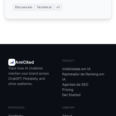
Discussion
Technical
+1
PRODUCT
Am
I
Cited
Track how AI chatbots
Visibilidade em IA
mention your brand across
Rastreador de Ranking em
ChatGPT, Perplexity, and
IA
other platforms.
Agentes de SEO
Pricing
Get Started
RESOURCES
COMPANY
Academy
About