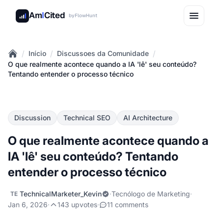
Am
I
Cited
by
FlowHunt
/
/
/
Início
Discussoes da Comunidade
Home
O que realmente acontece quando a IA 'lê' seu conteúdo?
Tentando entender o processo técnico
Discussion
Technical SEO
AI Architecture
O que realmente acontece quando a
IA 'lê' seu conteúdo? Tentando
entender o processo técnico
TechnicalMarketer_Kevin
·
Tecnólogo de Marketing
·
TE
Jan 6, 2026
·
143 upvotes
·
11 comments