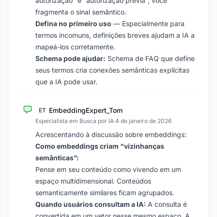
autorização” e “autorização prévia”, você
fragmenta o sinal semântico.
Defina no primeiro uso
— Especialmente para
termos incomuns, definições breves ajudam a IA a
mapeá-los corretamente.
Schema pode ajudar:
Schema de FAQ que define
seus termos cria conexões semânticas explícitas
que a IA pode usar.
EmbeddingExpert_Tom
ET
Especialista em Busca por IA
·
4 de janeiro de 2026
Acrescentando à discussão sobre embeddings:
Como embeddings criam “vizinhanças
semânticas”:
Pense em seu conteúdo como vivendo em um
espaço multidimensional. Conteúdos
semanticamente similares ficam agrupados.
Quando usuários consultam a IA:
A consulta é
convertida em um vetor nesse mesmo espaço. A