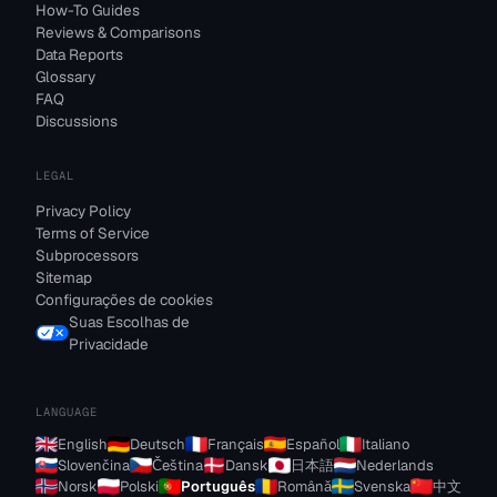
How-To Guides
Reviews & Comparisons
Data Reports
Glossary
FAQ
Discussions
LEGAL
Privacy Policy
Terms of Service
Subprocessors
Sitemap
Configurações de cookies
Suas Escolhas de
Privacidade
LANGUAGE
English
Deutsch
Français
Español
Italiano
Slovenčina
Čeština
Dansk
日本語
Nederlands
Norsk
Polski
Português
Română
Svenska
中文