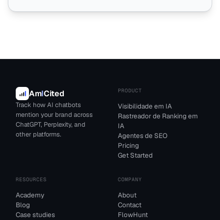
PRODUCT
Am
I
Cited
Track how AI chatbots
Visibilidade em IA
mention your brand across
Rastreador de Ranking em
ChatGPT, Perplexity, and
IA
other platforms.
Agentes de SEO
Pricing
Get Started
RESOURCES
COMPANY
Academy
About
Blog
Contact
Case studies
FlowHunt