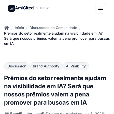
Am
I
Cited
by
FlowHunt
/
/
/
Início
Discussoes da Comunidade
Home
Prêmios do setor realmente ajudam na visibilidade em IA?
Será que nossos prêmios valem a pena promover para buscas
em IA
Discussion
Brand Authority
AI Visibility
Prêmios do setor realmente ajudam
na visibilidade em IA? Será que
nossos prêmios valem a pena
promover para buscas em IA
BrandBuilder_Lisa
·
Diretora de Marketing
·
Jan 6, 2026
·
BR