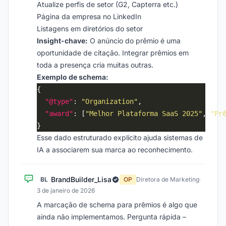
Atualize perfis de setor (G2, Capterra etc.)
Página da empresa no LinkedIn
Listagens em diretórios do setor
Insight-chave:
O anúncio do prêmio é uma
oportunidade de citação. Integrar prêmios em
toda a presença cria muitas outras.
Exemplo de schema:
"@type"
: 
"Organization"
"award"
: [
"Melhor Plataforma SaaS 2025"
, 
"Pr
Esse dado estruturado explícito ajuda sistemas de
IA a associarem sua marca ao reconhecimento.
BrandBuilder_Lisa
BL
OP
Diretora de Marketing
·
3 de janeiro de 2026
A marcação de schema para prêmios é algo que
ainda não implementamos. Pergunta rápida –