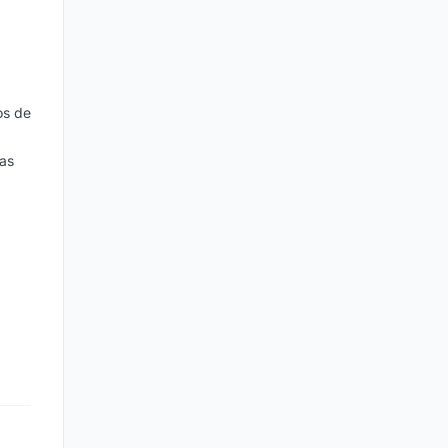
os de
mas