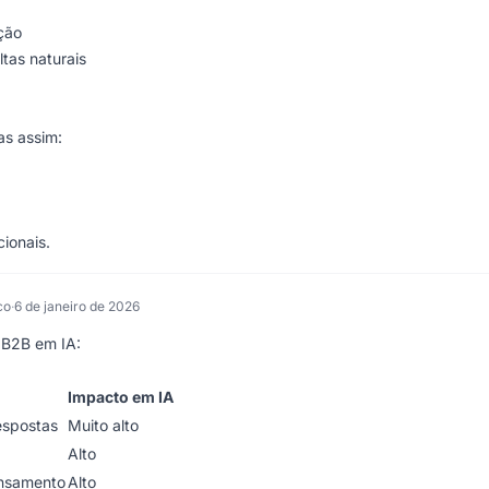
ção
tas naturais
as assim:
cionais.
co
·
6 de janeiro de 2026
 B2B em IA:
Impacto em IA
espostas
Muito alto
Alto
ensamento
Alto