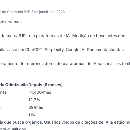
s de Conteúdo B2B
·
5 de janeiro de 2026
observamos:
da marca/URL em plataformas de IA. Medição de base antes das
ltas-alvo em ChatGPT, Perplexity, Google IA. Documentação das
ramento de referenciadores de plataformas de IA nas análises (em
da Otimização
Depois (6 meses)
mês
~1.400/mês
12,7%
s
89/mês
11%
 que busca orgânica. Usuários vindos de citações de IA já estão m
ré-qualificou.