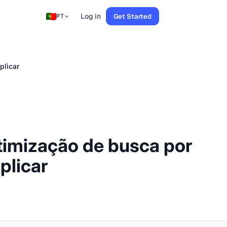
Log in
Get Started
PT
plicar
imização de busca por
plicar