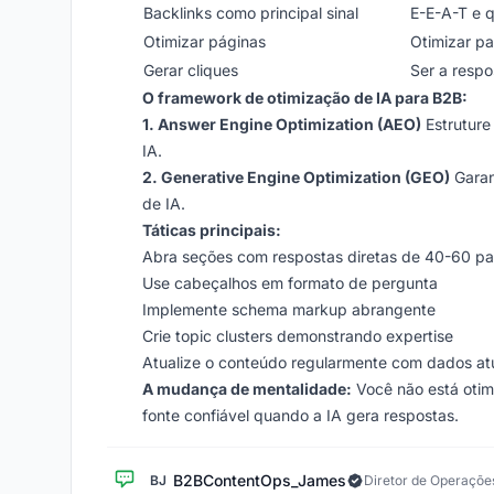
Backlinks como principal sinal
E-E-A-T e 
Otimizar páginas
Otimizar pa
Gerar cliques
Ser a respo
O framework de otimização de IA para B2B:
1. Answer Engine Optimization (AEO)
Estruture
IA.
2. Generative Engine Optimization (GEO)
Garan
de IA.
Táticas principais:
Abra seções com respostas diretas de 40-60 pa
Use cabeçalhos em formato de pergunta
Implemente schema markup abrangente
Crie topic clusters demonstrando expertise
Atualize o conteúdo regularmente com dados at
A mudança de mentalidade:
Você não está otim
fonte confiável quando a IA gera respostas.
B2BContentOps_James
BJ
Diretor de Operaçõe