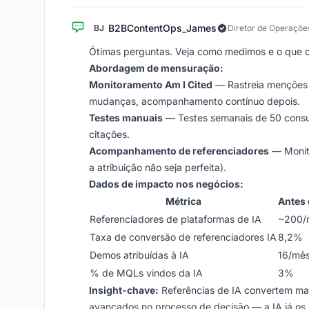
B2BContentOps_James
BJ
Diretor de Operaçõe
Ótimas perguntas. Veja como medimos e o que 
Abordagem de mensuração:
Monitoramento Am I Cited
— Rastreia menções 
mudanças, acompanhamento contínuo depois.
Testes manuais
— Testes semanais de 50 consu
citações.
Acompanhamento de referenciadores
— Monito
a atribuição não seja perfeita).
Dados de impacto nos negócios:
Métrica
Antes 
Referenciadores de plataformas de IA
~200/
Taxa de conversão de referenciadores IA
8,2%
Demos atribuídas à IA
16/mê
% de MQLs vindos da IA
3%
Insight-chave:
Referências de IA convertem mais
avançados no processo de decisão — a IA já os p