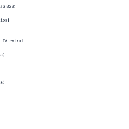
aaS B2B:
ios]

 IA extrai.

a)

a)
