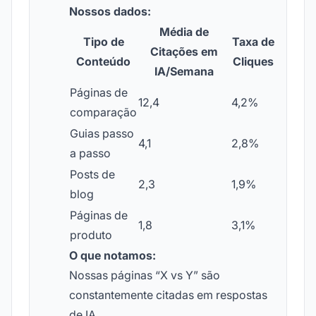
Nossos dados:
Média de
Tipo de
Taxa de
Citações em
Conteúdo
Cliques
IA/Semana
Páginas de
12,4
4,2%
comparação
Guias passo
4,1
2,8%
a passo
Posts de
2,3
1,9%
blog
Páginas de
1,8
3,1%
produto
O que notamos:
Nossas páginas “X vs Y” são
constantemente citadas em respostas
de IA