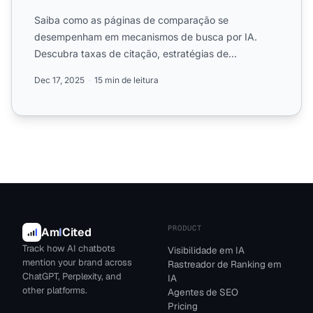
Saiba como as páginas de comparação se
desempenham em mecanismos de busca por IA.
Descubra taxas de citação, estratégias de
otimização para ChatGPT, Perplexity ...
Dec 17, 2025
15 min de leitura
PRODUCT
Am
I
Cited
Track how AI chatbots
Visibilidade em IA
mention your brand across
Rastreador de Ranking em
ChatGPT, Perplexity, and
IA
other platforms.
Agentes de SEO
Pricing