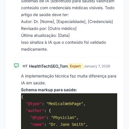
Sistemas de IA (sobretudo para saúde) valorizam
conteúdo com credenciais médicas visíveis. Todo
artigo de saúde deve ter:
Autor: Dr. [Nome], [Especialidade], [Credenciais]
Revisado por: [Outro médico]
Última atualização: [Data]
Isso sinaliza à IA que o conteúdo foi validado
medicamente.
HealthTechSEO_Tom
HT
Expert
·
January 7, 2026
A implementação técnica faz muita diferença para
IA em saúde.
Schema markup para saúde:
"@type"
: 
"MedicalWebPage"
"author"
"@type"
: 
"Physician"
"name"
: 
"Dr. Jane Smith"