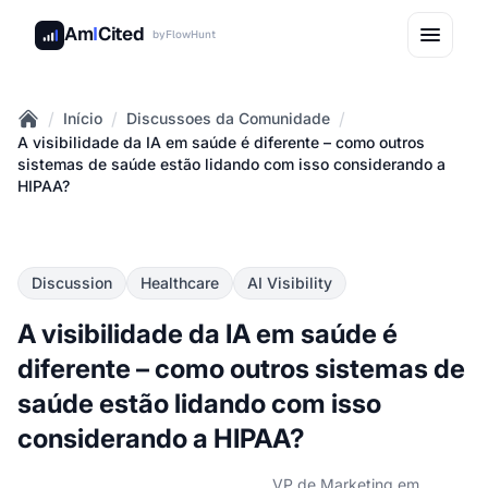
Am
I
Cited
by
FlowHunt
/
/
/
Início
Discussoes da Comunidade
Home
A visibilidade da IA em saúde é diferente – como outros
sistemas de saúde estão lidando com isso considerando a
HIPAA?
Discussion
Healthcare
AI Visibility
A visibilidade da IA em saúde é
diferente – como outros sistemas de
saúde estão lidando com isso
considerando a HIPAA?
VP de Marketing em