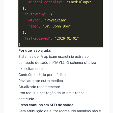
"medicalSpecialty"
: 
"Cardiology"
"reviewedBy"
"@type"
: 
"Physician"
"name"
: 
"Dr. John Doe"
"lastReviewed"
: 
"2026-01-01"
Por que isso ajuda:
Sistemas de IA aplicam escrutínio extra ao
conteúdo de saúde (YMYL). O schema sinaliza
explicitamente:
Conteúdo criado por médico
Revisado por outro médico
Atualizado recentemente
Isso reduz a hesitação da IA em citar seu
conteúdo.
Erros comuns em SEO de saúde:
Sem atribuição de autor (conteúdo anônimo não é