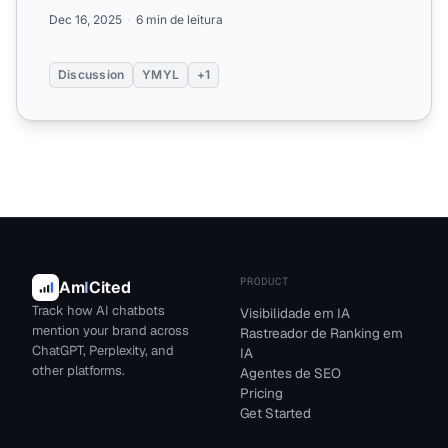
saúde, fina...
Dec 16, 2025
6 min de leitura
Discussion
YMYL
+1
PRODUCT
Am
I
Cited
Track how AI chatbots
Visibilidade em IA
mention your brand across
Rastreador de Ranking em
ChatGPT, Perplexity, and
IA
other platforms.
Agentes de SEO
Pricing
Get Started