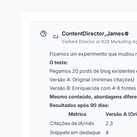
ContentDirector_James
CJ
Content Director at B2B Marketing 
Fizemos um experimento que mudou no
O teste:
Pegamos 20 posts de blog existentes 
Versão A: Original (mínimas citações)
Versão B: Enriquecida com 4-6 fontes 
Mesmo conteúdo, abordagens diferen
Resultados após 90 dias:
Métrica
Versão A (Ori
Citações de IA/mês
2,3
Snippets em destaque
4