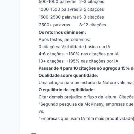
500-1000 palavras
2-3 citações
1000-1500 palavras
3-5 citações
1500-2500 palavras
5-8 citações
2500+ palavras
8-12 citações
Os retornos diminuem:
Após testes, percebemos:
0 citações: Visibilidade básica em IA
4-6 citações: +180% nas citações por IA
10+ citações: +195% nas citações por IA
Passar de 4 para 10 citações só agregou 15% d
Qualidade sobre quantidade:
Uma citação para um estudo da Nature vale mais 
O equilíbrio da legibilidade:
Citar demais prejudica o fluxo da leitura. Citaç
“Segundo pesquisa da McKinsey, empresas que 
vs.
“Empresas que usam IA têm mais produtividade[1].