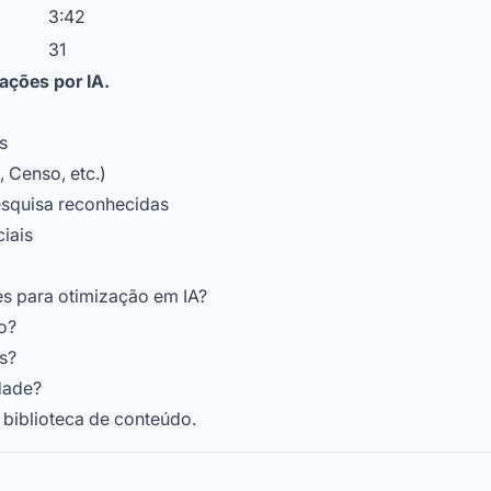
3:42
31
ações por IA.
s
 Censo, etc.)
esquisa reconhecidas
iais
s para otimização em IA?
o?
s?
dade?
 biblioteca de conteúdo.