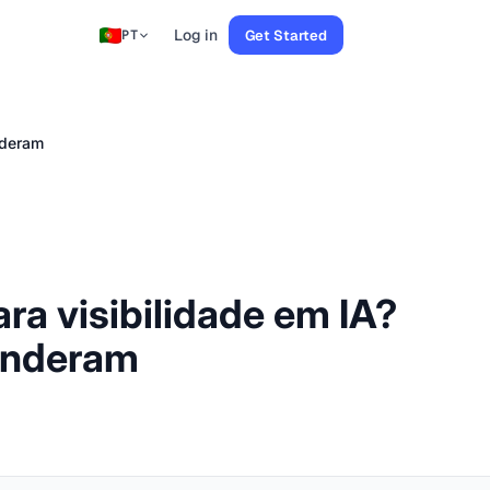
Log in
Get Started
PT
nderam
ra visibilidade em IA?
eenderam