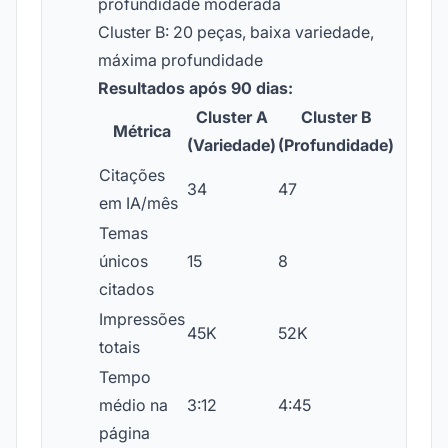
profundidade moderada
Cluster B: 20 peças, baixa variedade,
máxima profundidade
Resultados após 90 dias:
Cluster A
Cluster B
Métrica
(Variedade)
(Profundidade)
Citações
34
47
em IA/mês
Temas
únicos
15
8
citados
Impressões
45K
52K
totais
Tempo
médio na
3:12
4:45
página