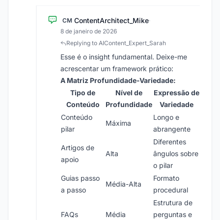
ContentArchitect_Mike
CM
·
8 de janeiro de 2026
Replying to AIContent_Expert_Sarah
Esse é o insight fundamental. Deixe-me
acrescentar um framework prático:
A Matriz Profundidade-Variedade:
Tipo de
Nível de
Expressão de
Conteúdo
Profundidade
Variedade
Conteúdo
Longo e
Máxima
pilar
abrangente
Diferentes
Artigos de
Alta
ângulos sobre
apoio
o pilar
Guias passo
Formato
Média-Alta
a passo
procedural
Estrutura de
FAQs
Média
perguntas e