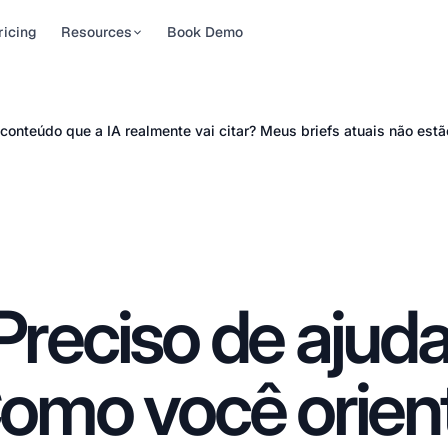
ricing
Resources
Book Demo
cias
Rastreador de Ranking
Para Marcas
em IA
sibilidade
ibility news, tips, and
Controle como a IA
 conteúdo que a IA realmente vai citar? Meus briefs atuais não est
 por IA em
es
O rastreador de ranking em
descreve a sua marca.
arteira de …
IA para AI Overviews, AI
Veja exatamente o que
To Guides
Mode, ChatGPT, …
o …
by-step guides to
ssionais de
e AI visibility
 Reports
ou os
driven studies on AI
agora
Preciso de ajuda
h citations
itações. O
balho …
omo você orien
ers to common
ions