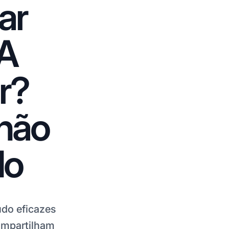
ar
IA
r?
 não
do
údo eficazes
compartilham