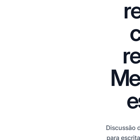
r
c
r
Meu
e
Discussão d
para escrit