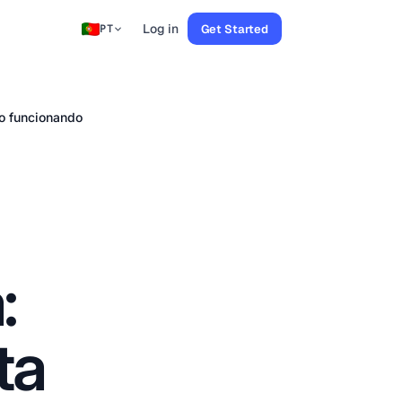
Log in
Get Started
PT
ão funcionando
:
ta