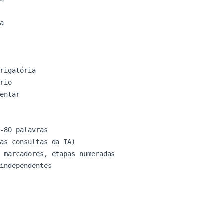
a

rigatória

rio

entar

-80 palavras

as consultas da IA)

 marcadores, etapas numeradas

independentes
