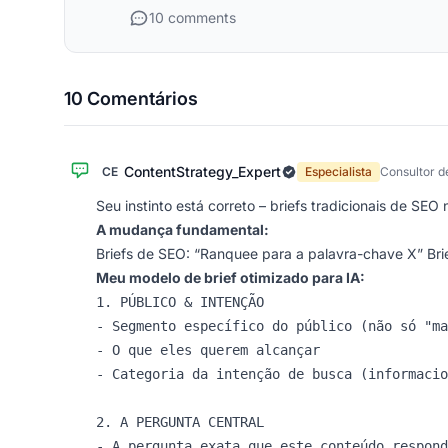
10 comments
10 Comentários
ContentStrategy_Expert
CE
Especialista
Consultor d
Seu instinto está correto – briefs tradicionais de SEO
A mudança fundamental:
Briefs de SEO: “Ranquee para a palavra-chave X” Brie
Meu modelo de brief otimizado para IA:
1. PÚBLICO & INTENÇÃO

- Segmento específico do público (não só "ma
- O que eles querem alcançar

- Categoria da intenção de busca (informacio
2. A PERGUNTA CENTRAL

- A pergunta exata que este conteúdo respond