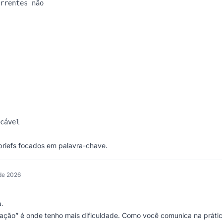
rrentes não

cável

briefs focados em palavra-chave.
 de 2026
a.
ação” é onde tenho mais dificuldade. Como você comunica na prática