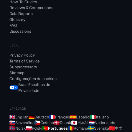
How-To Guides
Reviews & Comparisons
Data Reports
Glossary
FAQ
Discussions
LEGAL
Privacy Policy
Terms of Service
Subprocessors
Sitemap
Configurações de cookies
Suas Escolhas de
Privacidade
LANGUAGE
English
Deutsch
Français
Español
Italiano
Slovenčina
Čeština
Dansk
日本語
Nederlands
Norsk
Polski
Português
Română
Svenska
中文