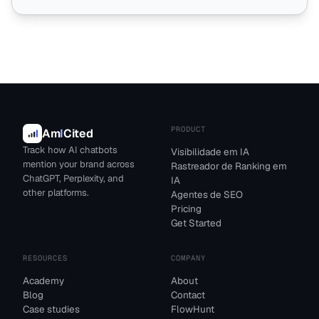
PRODUCT
Am
I
Cited
Track how AI chatbots
Visibilidade em IA
mention your brand across
Rastreador de Ranking em
ChatGPT, Perplexity, and
IA
other platforms.
Agentes de SEO
Pricing
Get Started
RESOURCES
COMPANY
Academy
About
Blog
Contact
Case studies
FlowHunt