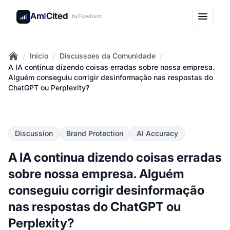
Am
I
Cited
by
FlowHunt
/
/
/
Início
Discussoes da Comunidade
Home
A IA continua dizendo coisas erradas sobre nossa empresa.
Alguém conseguiu corrigir desinformação nas respostas do
ChatGPT ou Perplexity?
Discussion
Brand Protection
AI Accuracy
A IA continua dizendo coisas erradas
sobre nossa empresa. Alguém
conseguiu corrigir desinformação
nas respostas do ChatGPT ou
Perplexity?