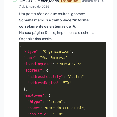
SEODirector_Maria
SM
Especialista
Diretora de SEO
·
7 de janeiro de 2026
Um ponto técnico que muitos ignoram:
Schema markup é como você “informa”
corretamente os sistemas de IA.
Na sua página Sobre, implemente o schema
Organization assim:
"@type"
: 
"Organization"
"name"
: 
"Sua Empresa"
"foundingDate"
: 
"2015-03-15"
"address"
"addressLocality"
: 
"Austin"
"addressRegion"
: 
"TX"
"employee"
"@type"
: 
"Person"
"name"
: 
"Nome do CEO atual"
"jobTitle"
: 
"CEO"