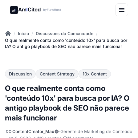
Am
I
Cited
by
FlowHunt
/
/
/
Início
Discussoes da Comunidade
Home
O que realmente conta como 'conteúdo 10x' para busca por
IA? O antigo playbook de SEO não parece mais funcionar
Discussion
Content Strategy
10x Content
O que realmente conta como
'conteúdo 10x' para busca por IA? O
antigo playbook de SEO não parece
mais funcionar
ContentCreator_Max
·
Gerente de Marketing de Conteúdo
CO