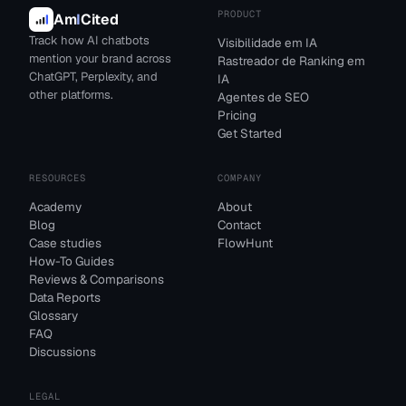
PRODUCT
Am
I
Cited
Track how AI chatbots
Visibilidade em IA
mention your brand across
Rastreador de Ranking em
ChatGPT, Perplexity, and
IA
other platforms.
Agentes de SEO
Pricing
Get Started
RESOURCES
COMPANY
Academy
About
Blog
Contact
Case studies
FlowHunt
How-To Guides
Reviews & Comparisons
Data Reports
Glossary
FAQ
Discussions
LEGAL