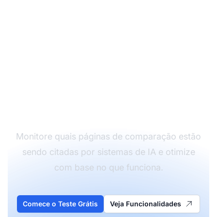
Acompanhe a
Performance do Seu
Conteúdo de
Comparação
Monitore quais páginas de comparação estão
sendo citadas por sistemas de IA e otimize
com base no que funciona.
Comece o Teste Grátis
Veja Funcionalidades