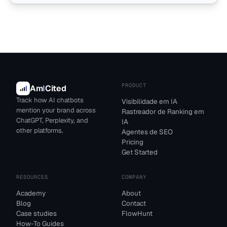
PRODUCT
Am
I
Cited
Track how AI chatbots
Visibilidade em IA
mention your brand across
Rastreador de Ranking em
ChatGPT, Perplexity, and
IA
other platforms.
Agentes de SEO
Pricing
Get Started
RESOURCES
COMPANY
Academy
About
Blog
Contact
Case studies
FlowHunt
How-To Guides