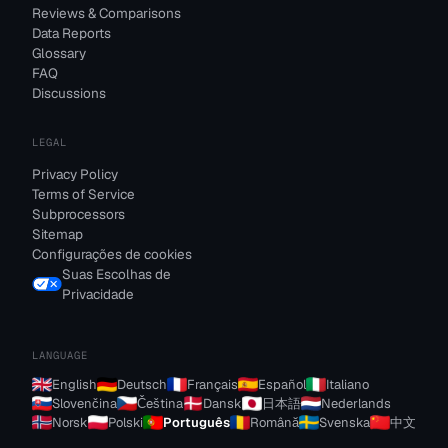
Reviews & Comparisons
Data Reports
Glossary
FAQ
Discussions
LEGAL
Privacy Policy
Terms of Service
Subprocessors
Sitemap
Configurações de cookies
Suas Escolhas de
Privacidade
LANGUAGE
English
Deutsch
Français
Español
Italiano
Slovenčina
Čeština
Dansk
日本語
Nederlands
Norsk
Polski
Português
Română
Svenska
中文