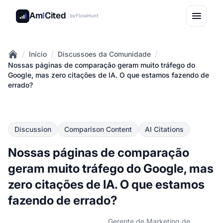
Am
I
Cited
by
FlowHunt
/
/
/
Início
Discussoes da Comunidade
Home
Nossas páginas de comparação geram muito tráfego do
Google, mas zero citações de IA. O que estamos fazendo de
errado?
Discussion
Comparison Content
AI Citations
Nossas páginas de comparação
geram muito tráfego do Google, mas
zero citações de IA. O que estamos
fazendo de errado?
Gerente de Marketing de