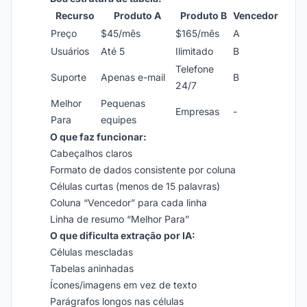
Recurso
Produto A
Produto B
Vencedor
Preço
$45/mês
$165/mês
A
Usuários
Até 5
Ilimitado
B
Telefone
Suporte
Apenas e-mail
B
24/7
Melhor
Pequenas
Empresas
-
Para
equipes
O que faz funcionar:
Cabeçalhos claros
Formato de dados consistente por coluna
Células curtas (menos de 15 palavras)
Coluna “Vencedor” para cada linha
Linha de resumo “Melhor Para”
O que dificulta extração por IA:
Células mescladas
Tabelas aninhadas
Ícones/imagens em vez de texto
Parágrafos longos nas células