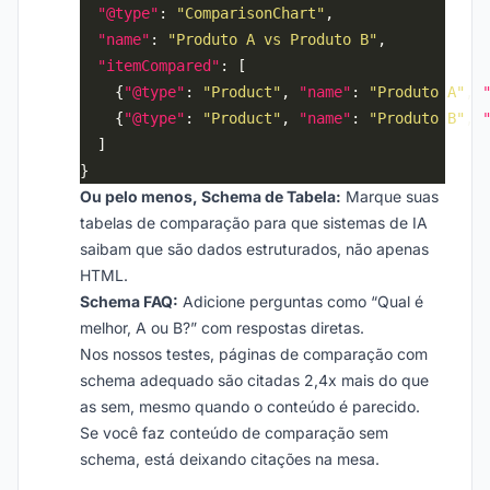
"@type"
: 
"ComparisonChart"
"name"
: 
"Produto A vs Produto B"
"itemCompared"
    {
"@type"
: 
"Product"
, 
"name"
: 
"Produto A"
, 
    {
"@type"
: 
"Product"
, 
"name"
: 
"Produto B"
, 
Ou pelo menos, Schema de Tabela:
Marque suas
tabelas de comparação para que sistemas de IA
saibam que são dados estruturados, não apenas
HTML.
Schema FAQ:
Adicione perguntas como “Qual é
melhor, A ou B?” com respostas diretas.
Nos nossos testes, páginas de comparação com
schema adequado são citadas 2,4x mais do que
as sem, mesmo quando o conteúdo é parecido.
Se você faz conteúdo de comparação sem
schema, está deixando citações na mesa.