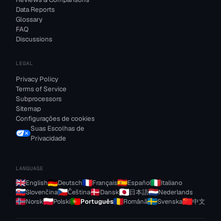
Data Reports
Glossary
FAQ
Discussions
LEGAL
Privacy Policy
Terms of Service
Subprocessors
Sitemap
Configurações de cookies
Suas Escolhas de
Privacidade
LANGUAGE
English
Deutsch
Français
Español
Italiano
Slovenčina
Čeština
Dansk
日本語
Nederlands
Norsk
Polski
Português
Română
Svenska
中文