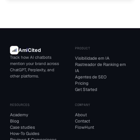
PRODUCT
Am
I
Cited
Track how AI chatbots
Visibilidade em IA
mention your brand across
Rastreador de Ranking em
ChatGPT, Perplexity, and
IA
other platforms.
Agentes de SEO
Pricing
Get Started
RESOURCES
COMPANY
Academy
About
Blog
Contact
Case studies
FlowHunt
How-To Guides
Reviews & Comparisons