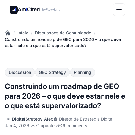
Am
I
Cited
by
FlowHunt
/
/
/
Início
Discussoes da Comunidade
Home
Construindo um roadmap de GEO para 2026 – o que deve
estar nele e o que está supervalorizado?
Discussion
GEO Strategy
Planning
Construindo um roadmap de GEO
para 2026 – o que deve estar nele e
o que está supervalorizado?
DigitalStrategy_Alex
·
Diretor de Estratégia Digital
·
DI
Jan 4, 2026
·
71 upvotes
·
9 comments