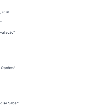
, 2026
:
valiação”
s Opções”
ecisa Saber”