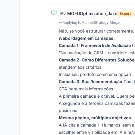
MOFUOptimization_Jake
MJ
Expert
·
Replying to FunnelStrategy_Megan
Não, se você estruturar corretamente.
A abordagem em camadas:
Camada 1: Framework de Avaliação (IA
“Na avaliação de CRMs, considere est
Camada 2: Como Diferentes Soluçõ
atendem aos critérios
Inclua seu produto como uma opção
Camada 3: Sua Recomendação
Com b
CTA para mais informações
A primeira camada é citável. Quem p
A segunda e a terceira camadas fazem
posiciona.
Mesma página, múltiplos objetivos.
A IA cita a camada 1. Humanos leem a
escolher entre visibilidade em IA e nu