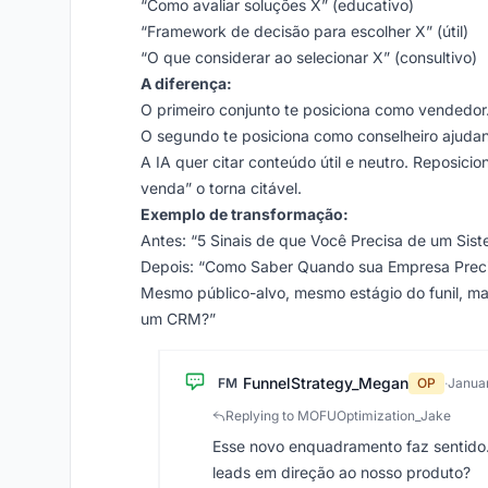
“Como avaliar soluções X” (educativo)
“Framework de decisão para escolher X” (útil)
“O que considerar ao selecionar X” (consultivo)
A diferença:
O primeiro conjunto te posiciona como vendedor
O segundo te posiciona como conselheiro ajuda
A IA quer citar conteúdo útil e neutro. Reposi
venda” o torna citável.
Exemplo de transformação:
Antes: “5 Sinais de que Você Precisa de um Si
Depois: “Como Saber Quando sua Empresa Prec
Mesmo público-alvo, mesmo estágio do funil, m
um CRM?”
FunnelStrategy_Megan
FM
OP
·
Januar
Replying to MOFUOptimization_Jake
Esse novo enquadramento faz sentido.
leads em direção ao nosso produto?