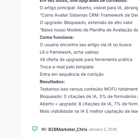
Em vez disso, use upgrades de conteúdo:
O artigo principal: Aberto, visível para IA, abran
“Como Avaliar Sistemas CRM: Framework de Dec
O upgrade: Bloqueado, extensão de alto valor
“Baixe nosso Modelo de Planilha de Avaliação 
Como funciona:
O usuário encontra seu artigo via IA ou busca
Lê o framework, acha valioso
Vê oferta de upgrade para ferramenta prática
Troca e-mail pelo template
Entra em sequência de nutrição
Resultados:
Testamos isso versus conteúdo MOFU totalment
Bloqueado: 0 citações de IA, 3% de formulários
Aberto + upgrade: 8 citações de IA, 7% de form
Mais visibilidade na IA E melhor captação de lea
B2BMarketer_Chris
BC
·
January 2, 2026