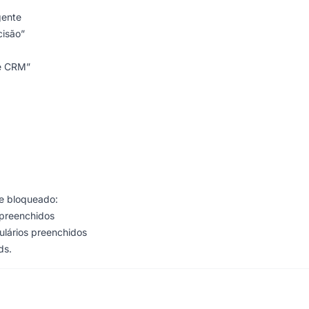
gente
isão”
de CRM”
e bloqueado:
 preenchidos
ulários preenchidos
ds.