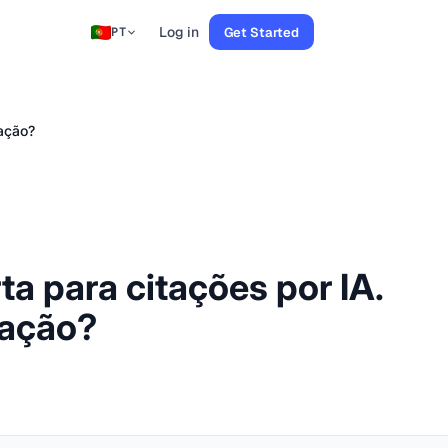
Log in
Get Started
PT
ração?
a para citações por IA.
ração?