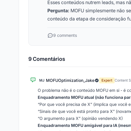
Esses conteúdos nutrem leads, mas nã
Pergunta:
MOFU simplesmente não serv
conteúdo da etapa de consideração fun
9 comments
9 Comentários
MOFUOptimization_Jake
MJ
Expert
Content S
O problema não é o conteúdo MOFU em si - é co
Enquadramento MOFU atual (não funciona para
“Por que você precisa de X” (implica que você 
“Sinais de que você está pronto para X” (nova
“O argumento para X” (opinião vendendo X)
Enquadramento MOFU amigável para IA (mesmo