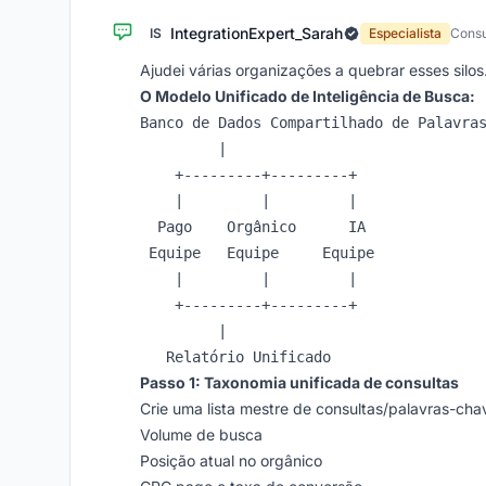
IntegrationExpert_Sarah
IS
Especialista
Consu
Ajudei várias organizações a quebrar esses silos
O Modelo Unificado de Inteligência de Busca:
Banco de Dados Compartilhado de Palavras
         |

    +---------+---------+

    |         |         |

  Pago    Orgânico      IA

 Equipe   Equipe     Equipe

    |         |         |

    +---------+---------+

         |

Passo 1: Taxonomia unificada de consultas
Crie uma lista mestre de consultas/palavras-cha
Volume de busca
Posição atual no orgânico