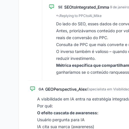
SEOtoIntegrated_Emma
SE
·
9 de janeir
Replying to PPCtoAI_Mike
Do lado do SEO, esses dados de conv
Antes, priorizávamos conteúdo por vo
reais de conversão do PPC.
Consulta de PPC que mais converte e 
O inverso também é valioso – quando 
reduzir investimento.
Métrica específica que compartilha
ganharíamos se o conteúdo ranqueasse
GEOPerspective_Alex
GA
Especialista em Visibilida
A visibilidade em IA entra na estratégia integr
Por quê:
O efeito cascata de awareness:
Usuário pergunta para IA
IA cita sua marca (awareness)