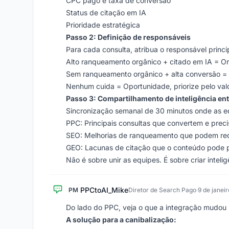
CPC pago e taxa de conversão
Status de citação em IA
Prioridade estratégica
Passo 2: Definição de responsáveis
Para cada consulta, atribua o responsável princi
Alto ranqueamento orgânico + citado em IA = O
Sem ranqueamento orgânico + alta conversão = 
Nenhum cuida = Oportunidade, priorize pelo val
Passo 3: Compartilhamento de inteligência en
Sincronização semanal de 30 minutos onde as e
PPC: Principais consultas que convertem e prec
SEO: Melhorias de ranqueamento que podem red
GEO: Lacunas de citação que o conteúdo pode 
Não é sobre unir as equipes. É sobre criar inteli
PPCtoAI_Mike
PM
Diretor de Search Pago
·
9 de janei
Do lado do PPC, veja o que a integração mudou 
A solução para a canibalização: