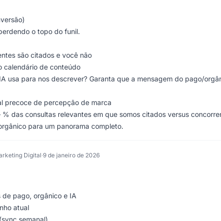
nversão)
perdendo o topo do funil.
ntes são citados e você não
o calendário de conteúdo
IA usa para nos descrever? Garanta que a mensagem do pago/orgâ
nal precoce de percepção de marca
– % das consultas relevantes em que somos citados versus concorre
e orgânico para um panorama completo.
rketing Digital
·
9 de janeiro de 2026
de pago, orgânico e IA
nho atual
 (sync semanal)