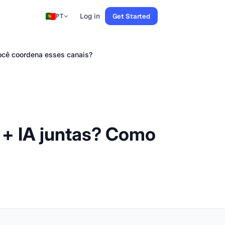
Log in
Get Started
PT
ocê coordena esses canais?
 + IA juntas? Como