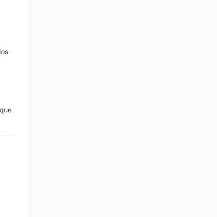
dos
 que