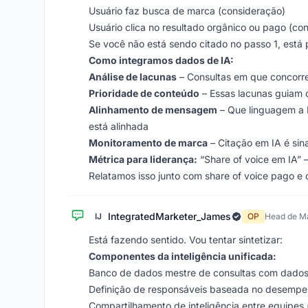
Usuário faz busca de marca (consideração)
Usuário clica no resultado orgânico ou pago (co
Se você não está sendo citado no passo 1, está 
Como integramos dados de IA:
Análise de lacunas
– Consultas em que concorre
Prioridade de conteúdo
– Essas lacunas guiam 
Alinhamento de mensagem
– Que linguagem a 
está alinhada
Monitoramento de marca
– Citação em IA é si
Métrica para liderança:
“Share of voice em IA” 
Relatamos isso junto com share of voice pago 
IntegratedMarketer_James
IJ
OP
Head de Ma
Está fazendo sentido. Vou tentar sintetizar:
Componentes da inteligência unificada:
Banco de dados mestre de consultas com dados 
Definição de responsáveis baseada no desempe
Compartilhamento de inteligência entre equipes