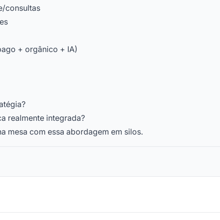
e/consultas
pes
pago + orgânico + IA)
atégia?
a realmente integrada?
 na mesa com essa abordagem em silos.