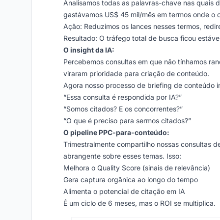
Analisamos todas as palavras-chave nas quais 
gastávamos US$ 45 mil/mês em termos onde o o
Ação: Reduzimos os lances nesses termos, redir
Resultado: O tráfego total de busca ficou est
O insight da IA:
Percebemos consultas em que não tínhamos ranq
viraram prioridade para criação de conteúdo.
Agora nosso processo de briefing de conteúdo in
“Essa consulta é respondida por IA?”
“Somos citados? E os concorrentes?”
“O que é preciso para sermos citados?”
O pipeline PPC-para-conteúdo:
Trimestralmente compartilho nossas consultas d
abrangente sobre esses temas. Isso:
Melhora o Quality Score (sinais de relevância)
Gera captura orgânica ao longo do tempo
Alimenta o potencial de citação em IA
É um ciclo de 6 meses, mas o ROI se multiplica.