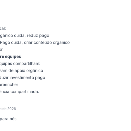
pal:
rgânico cuida, reduz pago
Pago cuida, criar conteúdo orgânico
or
tre equipes
quipes compartilham:
isam de apoio orgânico
uzir investimento pago
preencher
gência compartilhada.
ro de 2026
para nós: