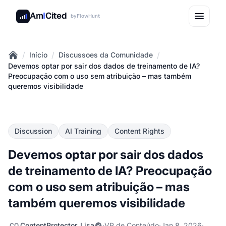
Am
I
Cited
by
FlowHunt
/
/
/
Início
Discussoes da Comunidade
Home
Devemos optar por sair dos dados de treinamento de IA?
Preocupação com o uso sem atribuição – mas também
queremos visibilidade
Discussion
AI Training
Content Rights
Devemos optar por sair dos dados
de treinamento de IA? Preocupação
com o uso sem atribuição – mas
também queremos visibilidade
ContentProtector_Lisa
·
VP de Conteúdo
·
Jan 8, 2026
·
CO