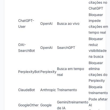
citações no
ChatGPT
Bloquear
ChatGPT-
impede
OpenAI
Busca ao vivo
User
citações em
tempo real
Bloquear
OAI-
reduz
OpenAI
SearchGPT
SearchBot
visibilidade
na busca
Bloquear
Busca em tempo
elimina
PerplexityBot
Perplexity
real
citações do
Perplexity
Bloqueia
ClaudeBot
Anthropic
Treinamento
treinamento
Pode afetar
Gemini/treinamento
GoogleOther
Google
AI
de IA