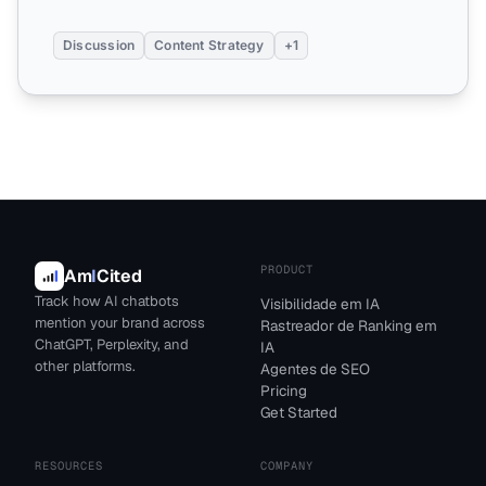
Discussion
Content Strategy
+1
PRODUCT
Am
I
Cited
Track how AI chatbots
Visibilidade em IA
mention your brand across
Rastreador de Ranking em
ChatGPT, Perplexity, and
IA
other platforms.
Agentes de SEO
Pricing
Get Started
RESOURCES
COMPANY