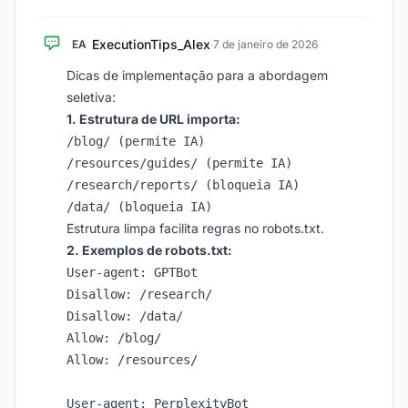
ExecutionTips_Alex
EA
·
7 de janeiro de 2026
Dicas de implementação para a abordagem
seletiva:
1. Estrutura de URL importa:
/blog/ (permite IA)

/resources/guides/ (permite IA)

/research/reports/ (bloqueia IA)

Estrutura limpa facilita regras no robots.txt.
2. Exemplos de robots.txt:
User-agent: GPTBot

Disallow: /research/

Disallow: /data/

Allow: /blog/

Allow: /resources/

User-agent: PerplexityBot
