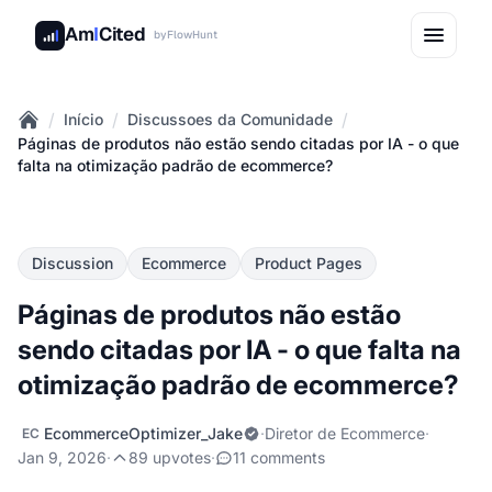
Am
I
Cited
by
FlowHunt
/
/
/
Início
Discussoes da Comunidade
Home
Páginas de produtos não estão sendo citadas por IA - o que
falta na otimização padrão de ecommerce?
Discussion
Ecommerce
Product Pages
Páginas de produtos não estão
sendo citadas por IA - o que falta na
otimização padrão de ecommerce?
EcommerceOptimizer_Jake
·
Diretor de Ecommerce
·
EC
Jan 9, 2026
·
89 upvotes
·
11 comments