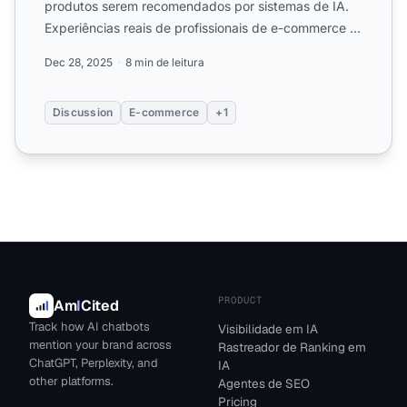
produtos serem recomendados por sistemas de IA.
Experiências reais de profissionais de e-commerce e
marketing de produt...
Dec 28, 2025
8 min de leitura
Discussion
E-commerce
+1
PRODUCT
Am
I
Cited
Track how AI chatbots
Visibilidade em IA
mention your brand across
Rastreador de Ranking em
ChatGPT, Perplexity, and
IA
other platforms.
Agentes de SEO
Pricing