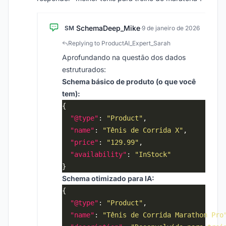
SchemaDeep_Mike
SM
·
9 de janeiro de 2026
Replying to ProductAI_Expert_Sarah
Aprofundando na questão dos dados
estruturados:
Schema básico de produto (o que você
tem):
"@type"
: 
"Product"
"name"
: 
"Tênis de Corrida X"
"price"
: 
"129.99"
"availability"
: 
"InStock"
Schema otimizado para IA:
"@type"
: 
"Product"
"name"
: 
"Tênis de Corrida Marathon Pro