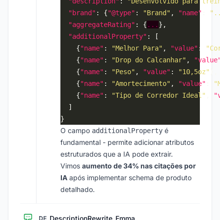
"description"
: 
"Desenvolvido para trei
"brand"
: {
"@type"
: 
"Brand"
, 
"name"
: 
".
"aggregateRating"
: {
...
"additionalProperty"
    {
"name"
: 
"Melhor Para"
, 
"value"
: 
"Co
    {
"name"
: 
"Drop do Calcanhar"
, 
"value
    {
"name"
: 
"Peso"
, 
"value"
: 
"10,5oz"
    {
"name"
: 
"Amortecimento"
, 
"value"
: 
"
    {
"name"
: 
"Tipo de Corredor Ideal"
, 
"
O campo
é
additionalProperty
fundamental - permite adicionar atributos
estruturados que a IA pode extrair.
Vimos
aumento de 34% nas citações por
IA
após implementar schema de produto
detalhado.
DescriptionRewrite_Emma
DE