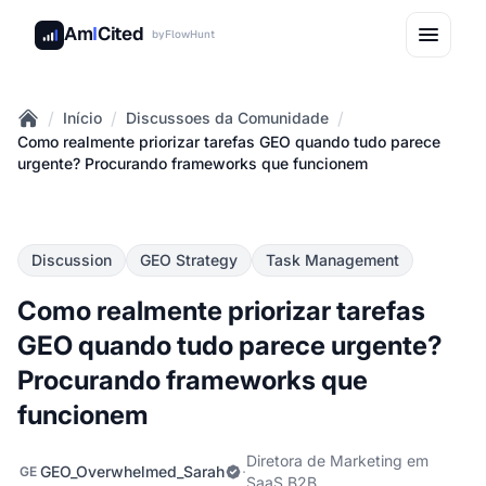
Am
I
Cited
by
FlowHunt
/
/
/
Início
Discussoes da Comunidade
Home
Como realmente priorizar tarefas GEO quando tudo parece
urgente? Procurando frameworks que funcionem
Discussion
GEO Strategy
Task Management
Como realmente priorizar tarefas
GEO quando tudo parece urgente?
Procurando frameworks que
funcionem
Diretora de Marketing em
GEO_Overwhelmed_Sarah
·
GE
SaaS B2B