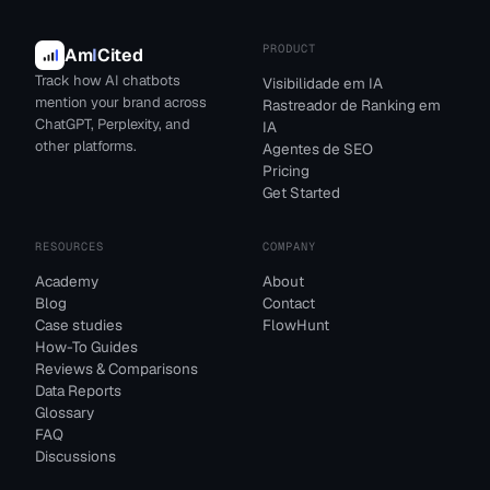
PRODUCT
Am
I
Cited
Track how AI chatbots
Visibilidade em IA
mention your brand across
Rastreador de Ranking em
ChatGPT, Perplexity, and
IA
other platforms.
Agentes de SEO
Pricing
Get Started
RESOURCES
COMPANY
Academy
About
Blog
Contact
Case studies
FlowHunt
How-To Guides
Reviews & Comparisons
Data Reports
Glossary
FAQ
Discussions