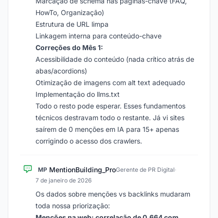
Marcação de schema nas páginas-chave (FAQ,
HowTo, Organização)
Estrutura de URL limpa
Linkagem interna para conteúdo-chave
Correções do Mês 1:
Acessibilidade do conteúdo (nada crítico atrás de
abas/acordions)
Otimização de imagens com alt text adequado
Implementação do llms.txt
Todo o resto pode esperar. Esses fundamentos
técnicos destravam todo o restante. Já vi sites
saírem de 0 menções em IA para 15+ apenas
corrigindo o acesso dos crawlers.
MentionBuilding_Pro
MP
Gerente de PR Digital
·
7 de janeiro de 2026
Os dados sobre menções vs backlinks mudaram
toda nossa priorização:
Menções na web: correlação de 0,664 com