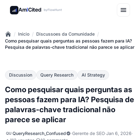
Am
I
Cited
by
FlowHunt
/
/
/
Início
Discussoes da Comunidade
Home
Como pesquisar quais perguntas as pessoas fazem para IA?
Pesquisa de palavras-chave tradicional não parece se aplicar
Discussion
Query Research
AI Strategy
Como pesquisar quais perguntas as
pessoas fazem para IA? Pesquisa de
palavras-chave tradicional não
parece se aplicar
QueryResearch_Confused
·
Gerente de SEO
·
Jan 6, 2026
·
QU