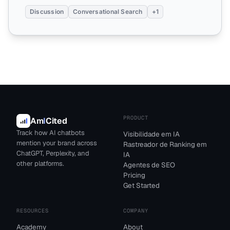
Discussion
Conversational Search
+1
PRODUCT
Am
I
Cited
Track how AI chatbots
Visibilidade em IA
mention your brand across
Rastreador de Ranking em
ChatGPT, Perplexity, and
IA
other platforms.
Agentes de SEO
Pricing
Get Started
RESOURCES
COMPANY
Academy
About