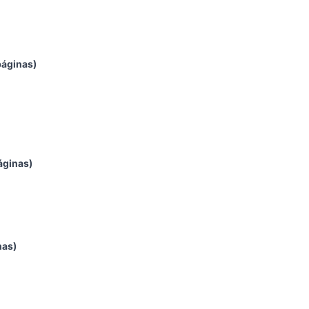
páginas)
áginas)
nas)