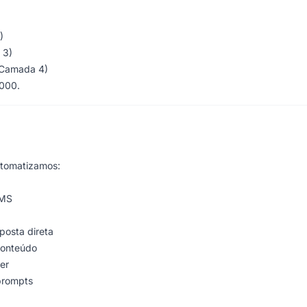
)
 3)
(Camada 4)
.000.
utomatizamos:
CMS
posta direta
conteúdo
er
prompts