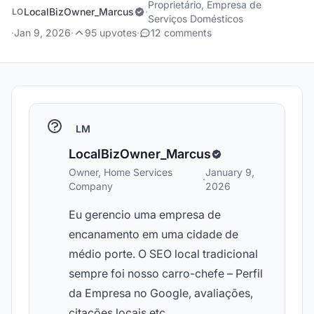
Proprietário, Empresa de
LocalBizOwner_Marcus
·
LO
Serviços Domésticos
·
Jan 9, 2026
·
95 upvotes
·
12 comments
LM
LocalBizOwner_Marcus
Owner, Home Services
January 9,
·
Company
2026
Eu gerencio uma empresa de
encanamento em uma cidade de
médio porte. O SEO local tradicional
sempre foi nosso carro-chefe – Perfil
da Empresa no Google, avaliações,
citações locais etc.