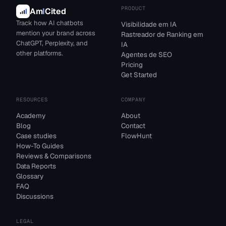
PRODUCT
Am
I
Cited
Track how AI chatbots
Visibilidade em IA
mention your brand across
Rastreador de Ranking em
ChatGPT, Perplexity, and
IA
other platforms.
Agentes de SEO
Pricing
Get Started
RESOURCES
COMPANY
Academy
About
Blog
Contact
Case studies
FlowHunt
How-To Guides
Reviews & Comparisons
Data Reports
Glossary
FAQ
Discussions
LEGAL