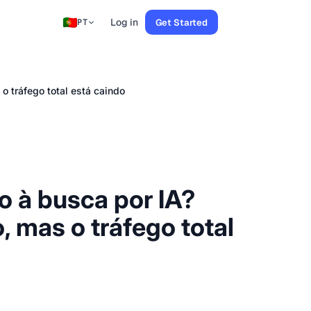
Log in
Get Started
PT
o tráfego total está caindo
o à busca por IA?
, mas o tráfego total