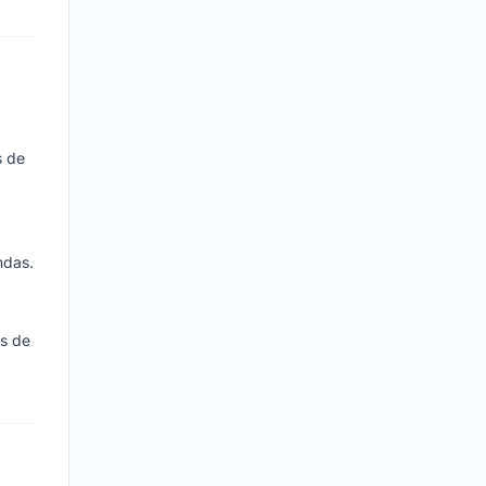
s de
ndas.
s de