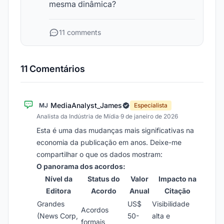
mesma dinâmica?
11 comments
11 Comentários
MediaAnalyst_James
MJ
Especialista
Analista da Indústria de Mídia
·
9 de janeiro de 2026
Esta é uma das mudanças mais significativas na
economia da publicação em anos. Deixe-me
compartilhar o que os dados mostram:
O panorama dos acordos:
Nível da
Status do
Valor
Impacto na
Editora
Acordo
Anual
Citação
Grandes
US$
Visibilidade
Acordos
(News Corp,
50-
alta e
formais