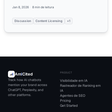
de exib...
Jan 8, 2026
8 min de leitura
Discussion
Content Licensing
+1
PRODUCT
Am
I
Cited
Track how AI chatbots
Visibilidade em IA
mention your brand across
Rastreador de Ranking em
ChatGPT, Perplexity, and
IA
other platforms.
Agentes de SEO
Pricing
Get Started