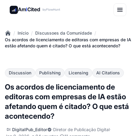
Am
I
Cited
by
FlowHunt
/
/
/
Início
Discussoes da Comunidade
Home
Os acordos de licenciamento de editoras com empresas de IA
estão afetando quem é citado? O que está acontecendo?
Discussion
Publishing
Licensing
AI Citations
Os acordos de licenciamento de
editoras com empresas de IA estão
afetando quem é citado? O que está
acontecendo?
DigitalPub_Editor
·
Diretor de Publicação Digital
·
DI