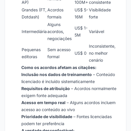
AP)
100M+
consistente
Grandes (FT,
Acordos
US$ 5-
Visibilidade
Dotdash)
formais
16M
forte
Alguns
US$ 1-
Intermediária
acordos,
Variável
5M
negociações
Inconsistente,
Pequenas
Sem acesso
US$ 0
no melhor
editoras
formal
cenário
Como os acordos afetam as citações:
Inclusão nos dados de treinamento
– Conteúdo
licenciado é incluído sistematicamente
Requisitos de atribuição
– Acordos normalmente
exigem fonte adequada
Acesso em tempo real
– Alguns acordos incluem
acesso ao conteúdo ao vivo
Prioridade de visibilidade
– Fontes licenciadas
podem ter preferência
A verdade desconfortável: