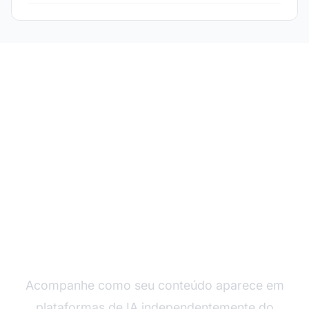
Monitore as Citações
do Seu Conteúdo em
IA
Acompanhe como seu conteúdo aparece em
plataformas de IA independentemente do