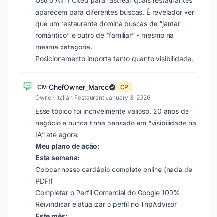
Uso o Am I Cited para rastrear quais restaurantes
aparecem para diferentes buscas. É revelador ver
que um restaurante domina buscas de “jantar
romântico” e outro de “familiar” - mesmo na
mesma categoria.
Posicionamento importa tanto quanto visibilidade.
ChefOwner_Marco
CM
OP
Owner, Italian Restaurant
·
January 3, 2026
Esse tópico foi incrivelmente valioso. 20 anos de
negócio e nunca tinha pensado em “visibilidade na
IA” até agora.
Meu plano de ação:
Esta semana:
Colocar nosso cardápio completo online (nada de
PDF!)
Completar o Perfil Comercial do Google 100%
Reivindicar e atualizar o perfil no TripAdvisor
Este mês: