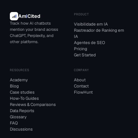
PRODUCT
Am
I
Cited
Track how AI chatbots
Visibilidade em IA
mention your brand across
Rastreador de Ranking em
ChatGPT, Perplexity, and
IA
other platforms.
Agentes de SEO
Pricing
Get Started
RESOURCES
COMPANY
Academy
About
Blog
Contact
Case studies
FlowHunt
How-To Guides
Reviews & Comparisons
Data Reports
Glossary
FAQ
Discussions