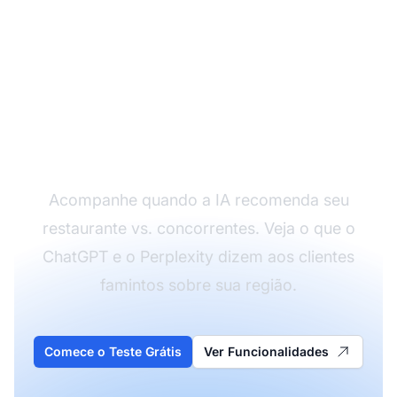
Monitore a Visibilidade
do Seu Restaurante na
IA
Acompanhe quando a IA recomenda seu
restaurante vs. concorrentes. Veja o que o
ChatGPT e o Perplexity dizem aos clientes
famintos sobre sua região.
Comece o Teste Grátis
Ver Funcionalidades