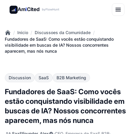
Am
I
Cited
by
FlowHunt
/
/
/
Início
Discussoes da Comunidade
Home
Fundadores de SaaS: Como vocês estão conquistando
visibilidade em buscas de IA? Nossos concorrentes
aparecem, mas nós nunca
Discussion
SaaS
B2B Marketing
Fundadores de SaaS: Como vocês
estão conquistando visibilidade em
buscas de IA? Nossos concorrentes
aparecem, mas nós nunca
SaaSFounder_Alex
·
CEO, Empresa de SaaS B2B
·
SA