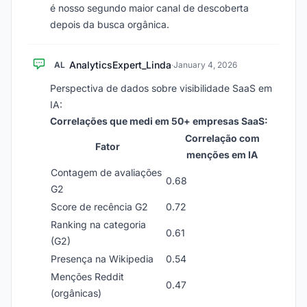
é nosso segundo maior canal de descoberta
depois da busca orgânica.
AnalyticsExpert_Linda
AL
·
January 4, 2026
Perspectiva de dados sobre visibilidade SaaS em
IA:
Correlações que medi em 50+ empresas SaaS:
Correlação com
Fator
menções em IA
Contagem de avaliações
0.68
G2
Score de recência G2
0.72
Ranking na categoria
0.61
(G2)
Presença na Wikipedia
0.54
Menções Reddit
0.47
(orgânicas)