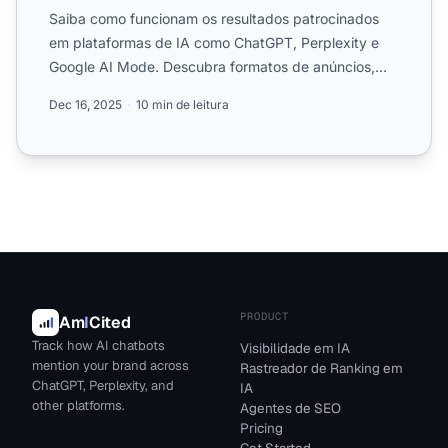
Saiba como funcionam os resultados patrocinados
em plataformas de IA como ChatGPT, Perplexity e
Google AI Mode. Descubra formatos de anúncios,
mecanismos de seg...
Dec 16, 2025
10 min de leitura
PRODUCT
Am
I
Cited
Track how AI chatbots
Visibilidade em IA
mention your brand across
Rastreador de Ranking em
ChatGPT, Perplexity, and
IA
other platforms.
Agentes de SEO
Pricing