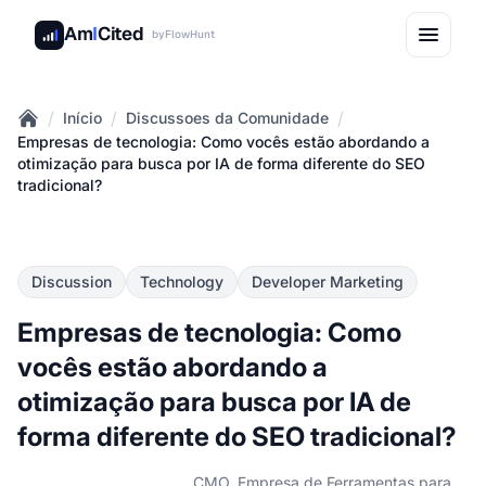
Am
I
Cited
by
FlowHunt
/
/
/
Início
Discussoes da Comunidade
Home
Empresas de tecnologia: Como vocês estão abordando a
otimização para busca por IA de forma diferente do SEO
tradicional?
Discussion
Technology
Developer Marketing
Empresas de tecnologia: Como
vocês estão abordando a
otimização para busca por IA de
forma diferente do SEO tradicional?
CMO, Empresa de Ferramentas para