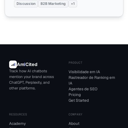
Discussion
B2B Marketing
+1
PRODUCT
Am
I
Cited
Track how AI chatbots
Visibilidade em IA
mention your brand across
Rastreador de Ranking em
ChatGPT, Perplexity, and
IA
other platforms.
Agentes de SEO
Pricing
Get Started
RESOURCES
COMPANY
Academy
About