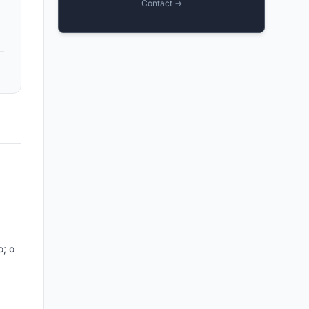
Contact →
o; o