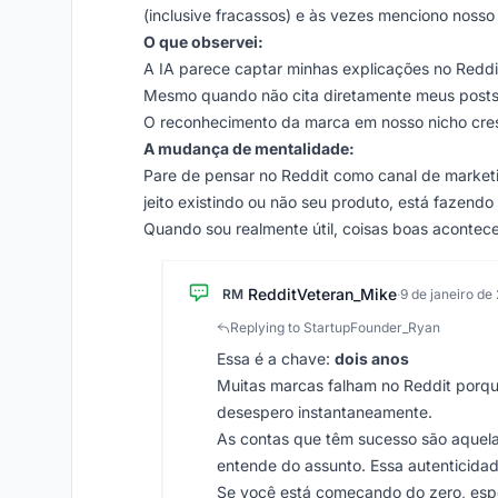
(inclusive fracassos) e às vezes menciono nosso
O que observei:
A IA parece captar minhas explicações no Reddit
Mesmo quando não cita diretamente meus posts,
O reconhecimento da marca em nosso nicho cres
A mudança de mentalidade:
Pare de pensar no Reddit como canal de market
jeito existindo ou não seu produto, está fazendo 
Quando sou realmente útil, coisas boas acontecem
RedditVeteran_Mike
RM
·
9 de janeiro de
Replying to StartupFounder_Ryan
Essa é a chave:
dois anos
Muitas marcas falham no Reddit porq
desespero instantaneamente.
As contas que têm sucesso são aquel
entende do assunto. Essa autenticidad
Se você está começando do zero, espe