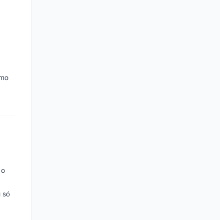
smo
 o
 só