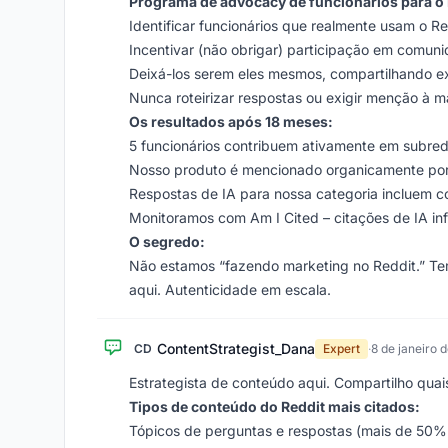
Programa de advocacy de funcionários para o 
Identificar funcionários que realmente usam o Re
Incentivar (não obrigar) participação em comun
Deixá-los serem eles mesmos, compartilhando e
Nunca roteirizar respostas ou exigir menção à m
Os resultados após 18 meses:
5 funcionários contribuem ativamente em subredd
Nosso produto é mencionado organicamente por u
Respostas de IA para nossa categoria incluem 
Monitoramos com Am I Cited – citações de IA inf
O segredo:
Não estamos “fazendo marketing no Reddit.” Te
aqui. Autenticidade em escala.
ContentStrategist_Dana
CD
Expert
·
8 de janeiro 
Estrategista de conteúdo aqui. Compartilho quai
Tipos de conteúdo do Reddit mais citados:
Tópicos de perguntas e respostas (mais de 50%