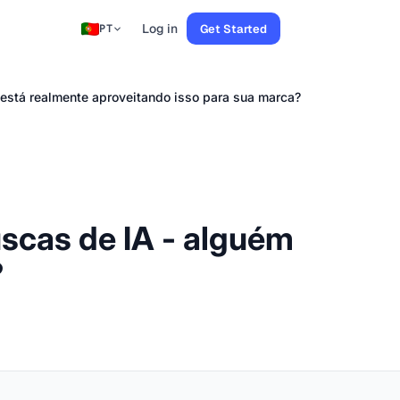
Log in
Get Started
PT
 está realmente aproveitando isso para sua marca?
scas de IA - alguém
?