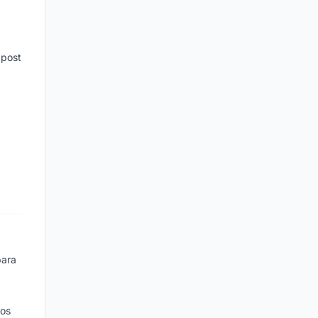
 post
para
dos