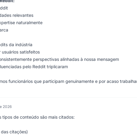
Reddit:
ddit
idades relevantes
xpertise naturalmente
arca
its da indústria
suários satisfeitos
consistentemente perspectivas alinhadas à nossa mensagem
luenciadas pelo Reddit triplicaram
mos funcionários que participam genuinamente e por acaso trabalh
de 2026
s tipos de conteúdo são mais citados:
 das citações)