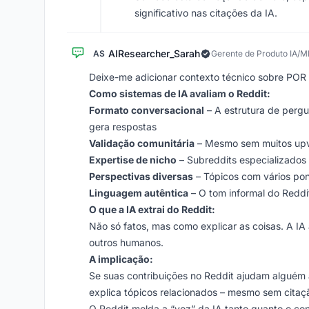
significativo nas citações da IA.
AIResearcher_Sarah
AS
Gerente de Produto IA/M
Deixe-me adicionar contexto técnico sobre POR 
Como sistemas de IA avaliam o Reddit:
Formato conversacional
– A estrutura de perg
gera respostas
Validação comunitária
– Mesmo sem muitos upvo
Expertise de nicho
– Subreddits especializados
Perspectivas diversas
– Tópicos com vários pont
Linguagem autêntica
– O tom informal do Redd
O que a IA extrai do Reddit:
Não só fatos, mas
como explicar as coisas
. A I
outros humanos.
A implicação:
Se suas contribuições no Reddit ajudam alguém a
explica tópicos relacionados – mesmo sem citaçã
O Reddit molda a “voz” da IA tanto quanto o co